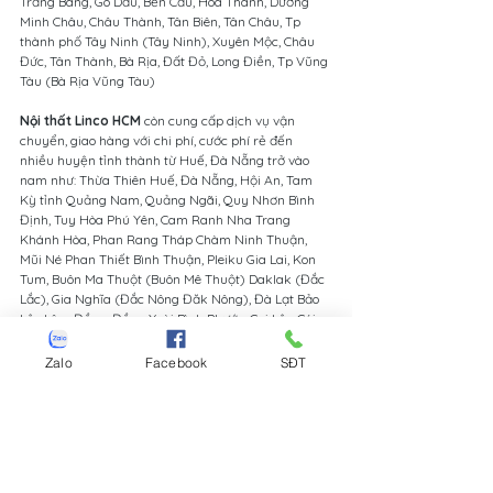
Trảng Bàng, Gò Dầu, Bến Cầu, Hòa Thành, Dương 
Minh Châu, Châu Thành, Tân Biên, Tân Châu, Tp 
thành phố Tây Ninh (Tây Ninh), Xuyên Mộc, Châu 
Đức, Tân Thành, Bà Rịa, Đất Đỏ, Long Điền, Tp Vũng 
Tàu (Bà Rịa Vũng Tàu)
Nội thất Linco HCM
 còn cung cấp dịch vụ vận 
chuyển, giao hàng với chi phí, cước phí rẻ đến 
nhiều huyện tỉnh thành từ Huế, Đà Nẵng trở vào 
nam như: Thừa Thiên Huế, Đà Nẵng, Hội An, Tam 
Kỳ tỉnh Quảng Nam, Quảng Ngãi, Quy Nhơn Bình 
Định, Tuy Hòa Phú Yên, Cam Ranh Nha Trang 
Khánh Hòa, Phan Rang Tháp Chàm Ninh Thuận, 
Mũi Né Phan Thiết Bình Thuận, Pleiku Gia Lai, Kon 
Tum, Buôn Ma Thuột (Buôn Mê Thuột) Daklak (Đắc 
Lắc), Gia Nghĩa (Đắc Nông Đăk Nông), Đà Lạt Bảo 
Lộc Lâm Đồng, Đồng Xoài Bình Phước, Cai Lậy Cái 
Bè Mỹ Tho Tiền Giang, Cao Lãnh Sa Đéc Đồng Tháp, 
Bến Tre, Vĩnh Long, Trà Vinh, Sóc Trăng, Cái Răng 
Zalo
Facebook
SĐT
Ninh Kiều Cần Thơ, Long Xuyên Châu Đốc An Giang, 
Bạc Liêu, Cà Mau, Phú Quốc, Rạch Giá Kiêng Giang.
Từ khóa tìm kiếm: sofa xanh ngọc, ghế sofa xanh 
ngọc bích, sofa xanh ngọc vải bố, sofa giường xanh 
ngọc, sofa băng xanh ngọc, sofa bed xanh ngọc, 