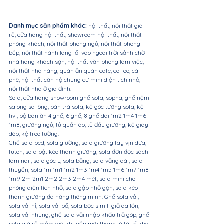
Danh mục sản phẩm khác:
 nội thất, nội thất giá 
rẻ, cửa hàng nội thất, showroom nội thất, nội thất 
phòng khách, nội thất phòng ngủ, nội thất phòng 
bếp, nội thất hành lang lối vào ngoài trời sảnh chờ 
nhà hàng khách sạn, nội thất văn phòng làm việc, 
nội thất nhà hàng, quán ăn quán cafe, coffee, cà 
phê, nội thất căn hộ chung cư mini diện tích nhỏ, 
nội thất nhà ở gia đình.
Sofa, cửa hàng showroom ghế sofa, sopha, ghế nệm 
salong sa lông, bàn trà sofa, kệ góc tường sofa, kệ 
tivi, bộ bàn ăn 4 ghế, 6 ghế, 8 ghế dài 1m2 1m4 1m6 
1m8, giường ngủ, tủ quần áo, tủ đầu giường, kệ giày 
dép, kệ treo tường.
Ghế sofa bed, sofa giường, sofa giường tay vịn dựa, 
futon, sofa bật kéo thành giường, sofa đơn đọc sách 
làm nail, sofa góc L, sofa băng, sofa văng dài, sofa 
thuyền, sofa 1m 1m1 1m2 1m3 1m4 1m5 1m6 1m7 1m8 
1m9 2m 2m1 2m2 2m3 2m4 mét, sofa mini cho 
phòng diện tích nhỏ, sofa gập nhỏ gọn, sofa kéo 
thành giường đa năng thông minh. Ghế sofa vải, 
sofa vải nỉ, sofa vải bố, sofa bọc simili giả da lộn, 
sofa vải nhung, ghế sofa vải nhập khẩu trả góp, ghế 
sofa giá rẻ mềm giá khuyến mãi thanh lý tại sỉ kho, 