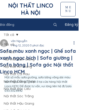
NỘI THẤT LINCO
ME
HÀ NỘI
NU
Đăng ký
Bài đăng
Tất cả
văn Nguyễn
Tất cả
7 thg 12, 2020
3 phút đọc
Sofa màu xanh ngọc | Ghế sofa
Tin tức
xanh ngọc bích | Sofa giường |
Nội thất Kiên Giang
Sofa băng | Sofa góc Nội thất
Nội thất An Giang
Linco HCM
Nội thất Cà Mau
Một số mẫu sofa giường, sofa băng văng dài màu 
Nội thất Đồng Tháp
xanh ngọc vải bố giá rẻ ở tại cửa hàng Nội thất 
Linco HCM. Để được tư vấn, vui lòng liên hệ đt/zalo 
Nội thất Bạc Liêu
033.332.8842
Nội thất Sóc Trăng
Nội thất Hậu Giang