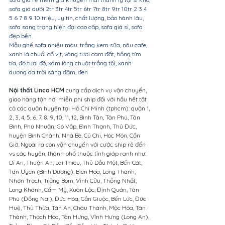
sofa giá dưới 2tr 3tr 4tr 5tr 6tr 7tr 8tr 9tr 10tr 2 3 4 
5 6 7 8 9 10 triệu, uy tín, chất lượng, bảo hành lâu, 
sofa sang trọng hiện đại cao cấp, sofa giá sỉ, sofa 
đẹp bền.
Mẫu ghế sofa nhiều màu: trắng kem sữa, nâu cafe, 
xanh lá chuối cổ vịt, vàng tươi cam đất, hồng tím 
tía, đỏ tươi đô, xám lông chuột trắng tối, xanh 
dương da trời sáng đậm, đen
Nội thất Linco HCM
 cung cấp dịch vụ vận chuyển, 
giao hàng tận nơi miễn phí ship đối với hầu hết tất 
cả các quận huyện tại Hồ Chí Minh (tphcm): quận 1, 
2, 3, 4, 5, 6, 7, 8, 9, 10, 11, 12, Bình Tân, Tân Phú, Tân 
Bình, Phú Nhuận, Gò Vấp, Bình Thạnh, Thủ Đức, 
huyện Bình Chánh, Nhà Bè, Củ Chi, Hóc Môn, Cần 
Giờ. Ngoài ra còn vận chuyển với cước ship rẻ đến 
vs các huyện, thành phố thuộc tỉnh giáp ranh như: 
Dĩ An, Thuận An, Lái Thiêu, Thủ Dầu Một, Bến Cát, 
Tân Uyên (Bình Dương), Biên Hòa, Long Thành, 
Nhơn Trạch, Trảng Bom, Vĩnh Cửu, Thống Nhất, 
Long Khánh, Cẩm Mỹ, Xuân Lộc, Định Quán, Tân 
Phú (Đồng Nai), Đức Hòa, Cần Giuộc, Bến Lức, Đức 
Huệ, Thủ Thừa, Tân An, Châu Thành, Mộc Hóa, Tân 
Thành, Thạch Hóa, Tân Hưng, Vĩnh Hưng (Long An), 