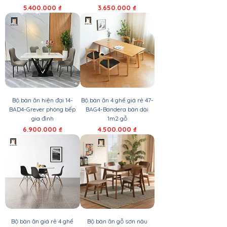
Giá
Giá
5.400.000 ₫
3.650.000 ₫
Bộ bàn ăn hiện đại 14-
Bộ bàn ăn 4 ghế giá rẻ 47-
BAD4-Grever phòng bếp
BAG4-Bandera bàn dài
gia đình
1m2 gỗ
Giá
Giá
6.900.000 ₫
4.500.000 ₫
Bộ bàn ăn giá rẻ 4 ghế
Bộ bàn ăn gỗ sơn nâu