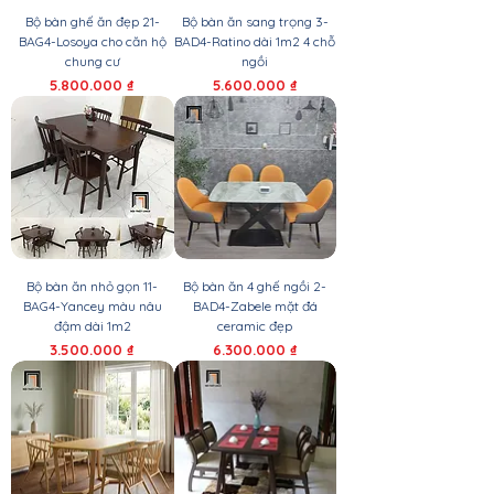
Bộ bàn ghế ăn đẹp 21-
Bộ bàn ăn sang trọng 3-
BAG4-Losoya cho căn hộ
BAD4-Ratino dài 1m2 4 chỗ
chung cư
ngồi
Giá
Giá
5.800.000 ₫
5.600.000 ₫
Bộ bàn ăn nhỏ gọn 11-
Bộ bàn ăn 4 ghế ngồi 2-
BAG4-Yancey màu nâu
BAD4-Zabele mặt đá
đậm dài 1m2
ceramic đẹp
Giá
Giá
3.500.000 ₫
6.300.000 ₫