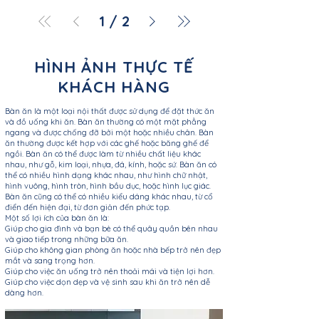
1
/
2
HÌNH ẢNH THỰC TẾ
KHÁCH HÀNG
Bàn ăn là một loại nội thất được sử dụng để đặt thức ăn
và đồ uống khi ăn. Bàn ăn thường có một mặt phẳng
ngang và được chống đỡ bởi một hoặc nhiều chân. Bàn
ăn thường được kết hợp với các ghế hoặc băng ghế để
ngồi. Bàn ăn có thể được làm từ nhiều chất liệu khác
nhau, như gỗ, kim loại, nhựa, đá, kính, hoặc sứ. Bàn ăn có
thể có nhiều hình dạng khác nhau, như hình chữ nhật,
hình vuông, hình tròn, hình bầu dục, hoặc hình lục giác.
Bàn ăn cũng có thể có nhiều kiểu dáng khác nhau, từ cổ
điển đến hiện đại, từ đơn giản đến phức tạp.
Một số lợi ích của bàn ăn là:
Giúp cho gia đình và bạn bè có thể quây quần bên nhau
và giao tiếp trong những bữa ăn.
Giúp cho không gian phòng ăn hoặc nhà bếp trở nên đẹp
mắt và sang trọng hơn.
Giúp cho việc ăn uống trở nên thoải mái và tiện lợi hơn.
Giúp cho việc dọn dẹp và vệ sinh sau khi ăn trở nên dễ
dàng hơn.