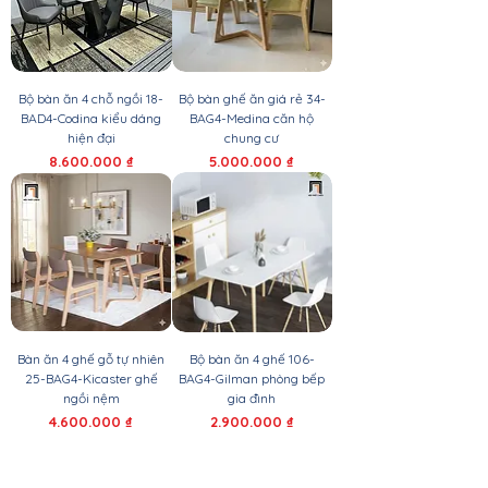
Bộ bàn ăn 4 chỗ ngồi 18-
Bộ bàn ghế ăn giá rẻ 34-
BAD4-Codina kiểu dáng
BAG4-Medina căn hộ
hiện đại
chung cư
Giá
Giá
8.600.000 ₫
5.000.000 ₫
Bàn ăn 4 ghế gỗ tự nhiên
Bộ bàn ăn 4 ghế 106-
25-BAG4-Kicaster ghế
BAG4-Gilman phòng bếp
ngồi nệm
gia đình
Giá
Giá
4.600.000 ₫
2.900.000 ₫