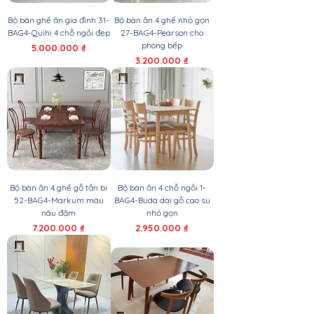
Bộ bàn ghế ăn gia đình 31-
Bộ bàn ăn 4 ghế nhỏ gọn
BAG4-Quihi 4 chỗ ngồi đẹp
27-BAG4-Pearson cho
phòng bếp
Giá
5.000.000 ₫
Giá
3.200.000 ₫
Bộ bàn ăn 4 ghế gỗ tần bì
Bộ bàn ăn 4 chỗ ngồi 1-
52-BAG4-Markum màu
BAG4-Buda dài gỗ cao su
nâu đậm
nhỏ gọn
Giá
Giá
7.200.000 ₫
2.950.000 ₫