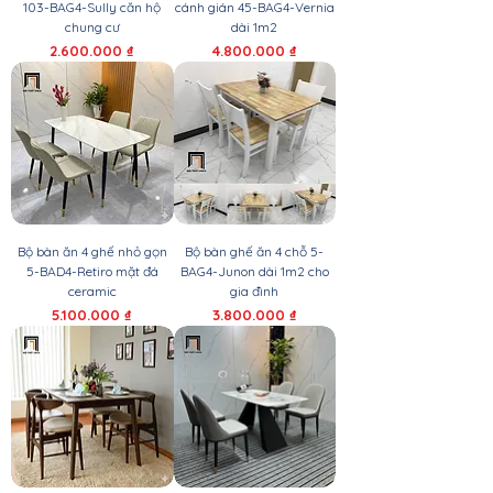
103-BAG4-Sully căn hộ
cánh gián 45-BAG4-Vernia
chung cư
dài 1m2
Giá
Giá
2.600.000 ₫
4.800.000 ₫
Bộ bàn ăn 4 ghế nhỏ gọn
Bộ bàn ghế ăn 4 chỗ 5-
5-BAD4-Retiro mặt đá
BAG4-Junon dài 1m2 cho
ceramic
gia đình
Giá
Giá
5.100.000 ₫
3.800.000 ₫