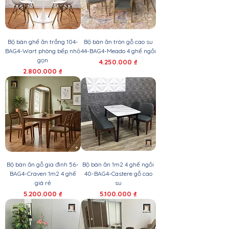
Bộ bàn ghế ăn trắng 104-
Bộ bàn ăn tròn gỗ cao su
BAG4-Wart phòng bếp nhỏ
44-BAG4-Meado 4 ghế ngồi
gọn
Giá
4.250.000 ₫
Giá
2.800.000 ₫
Bộ bàn ăn gỗ gia đình 56-
Bộ bàn ăn 1m2 4 ghế ngồi
BAG4-Craven 1m2 4 ghế
40-BAG4-Castere gỗ cao
giá rẻ
su
Giá
Giá
5.200.000 ₫
5.100.000 ₫