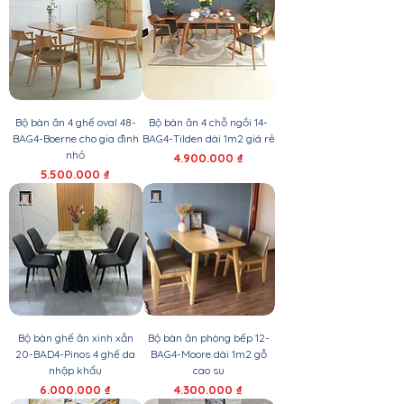
Bộ bàn ăn 4 ghế oval 48-
Bộ bàn ăn 4 chỗ ngồi 14-
BAG4-Boerne cho gia đình
BAG4-Tilden dài 1m2 giá rẻ
nhỏ
Giá
4.900.000 ₫
Giá
5.500.000 ₫
Bộ bàn ghế ăn xinh xắn
Bộ bàn ăn phòng bếp 12-
20-BAD4-Pinos 4 ghế da
BAG4-Moore dài 1m2 gỗ
nhập khẩu
cao su
Giá
Giá
6.000.000 ₫
4.300.000 ₫