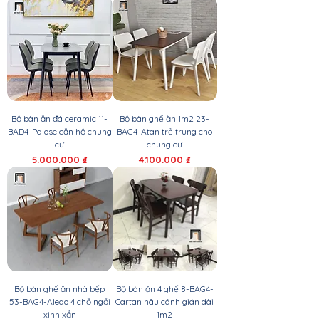
Bộ bàn ăn đá ceramic 11-
Bộ bàn ghế ăn 1m2 23-
BAD4-Palose căn hộ chung
BAG4-Atan trẻ trung cho
cư
chung cư
Giá
Giá
5.000.000 ₫
4.100.000 ₫
Bộ bàn ghế ăn nhà bếp
Bộ bàn ăn 4 ghế 8-BAG4-
53-BAG4-Aledo 4 chỗ ngồi
Cartan nâu cánh gián dài
xinh xắn
1m2