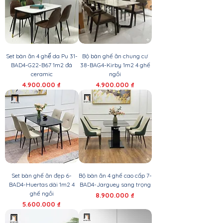
Set bàn ăn 4 ghế da Pu 31-
Bộ bàn ghế ăn chung cư
BAD4-G22-B67 1m2 đá
38-BAG4-Kirby 1m2 4 ghế
ceramic
ngồi
Giá
Giá
4.900.000 ₫
4.900.000 ₫
Set bàn ghế ăn đẹp 6-
Bộ bàn ăn 4 ghế cao cấp 7-
BAD4-Huertas dài 1m2 4
BAD4-Jarguey sang trọng
ghế ngồi
Giá
8.900.000 ₫
Giá
5.600.000 ₫