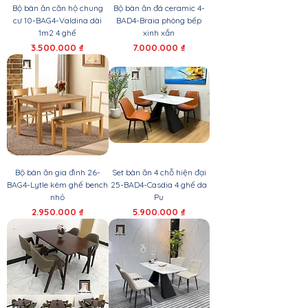
Bộ bàn ăn căn hộ chung
Bộ bàn ăn đá ceramic 4-
cư 10-BAG4-Valdina dài
BAD4-Braia phòng bếp
1m2 4 ghế
xinh xắn
Giá
Giá
3.500.000 ₫
7.000.000 ₫
Bộ bàn ăn gia đình 26-
Set bàn ăn 4 chỗ hiện đại
BAG4-Lytle kèm ghế bench
25-BAD4-Casdia 4 ghế da
nhỏ
Pu
Giá
Giá
2.950.000 ₫
5.900.000 ₫