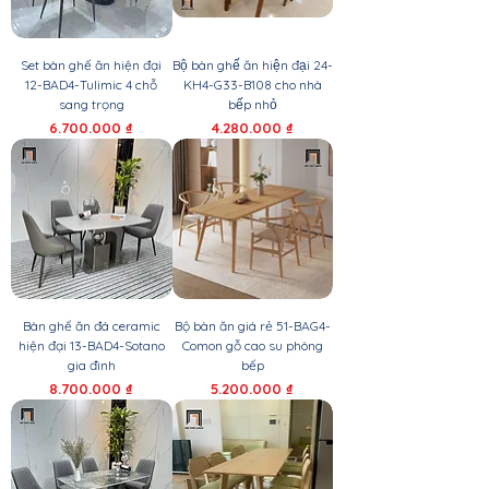
Set bàn ghế ăn hiện đại
Bộ bàn ghế ăn hiện đại 24-
12-BAD4-Tulimic 4 chỗ
KH4-G33-B108 cho nhà
sang trọng
bếp nhỏ
Giá
Giá
6.700.000 ₫
4.280.000 ₫
Bàn ghế ăn đá ceramic
Bộ bàn ăn giá rẻ 51-BAG4-
hiện đại 13-BAD4-Sotano
Comon gỗ cao su phòng
gia đình
bếp
Giá
Giá
8.700.000 ₫
5.200.000 ₫