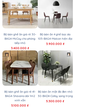
Bộ bàn ghế ăn giá rẻ 30-
Bộ bàn ăn 4 ghế bọc da
BAG4-McCoy cho phòng
105-BAG4-Malcon hiện đại
bếp nhỏ
Giá
3.900.000 ₫
Giá
3.400.000 ₫
Bộ bàn ghế ăn giá rẻ 41-
Bộ bàn ăn mặt đá đen nhỏ
BAG4-Shavano dài 1m2
30-BAD4-Colby sang trọng
xinh xắn
Giá
5.300.000 ₫
Giá
5.100.000 ₫