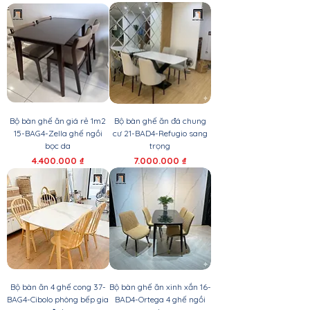
Bộ bàn ghế ăn giá rẻ 1m2
Bộ bàn ghế ăn đá chung
15-BAG4-Zella ghế ngồi
cư 21-BAD4-Refugio sang
bọc da
trọng
Giá
Giá
4.400.000 ₫
7.000.000 ₫
Bộ bàn ăn 4 ghế cong 37-
Bộ bàn ghế ăn xinh xắn 16-
BAG4-Cibolo phòng bếp gia
BAD4-Ortega 4 ghế ngồi