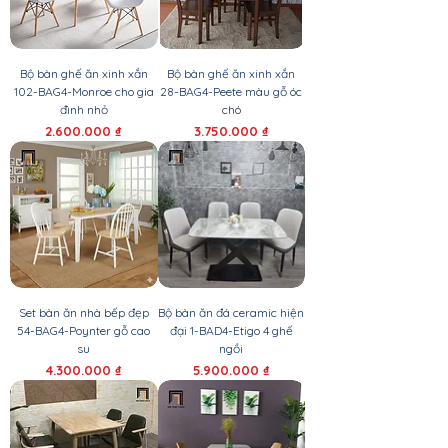
Bộ bàn ghế ăn xinh xắn
Bộ bàn ghế ăn xinh xắn
102-BAG4-Monroe cho gia
28-BAG4-Peete màu gỗ óc
đình nhỏ
chó
Giá
Giá
2.600.000 ₫
3.750.000 ₫
Set bàn ăn nhà bếp đẹp
Bộ bàn ăn đá ceramic hiện
54-BAG4-Poynter gỗ cao
đại 1-BAD4-Etigo 4 ghế
su
ngồi
Giá
Giá
4.300.000 ₫
5.900.000 ₫