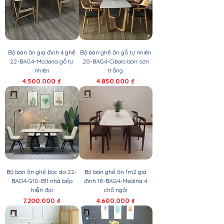
Bộ bàn ăn gia đình 4 ghế
Bộ bàn ghế ăn gỗ tự nhiên
22-BAG4-Mcdona gỗ tự
20-BAG4-Cibolo bàn sơn
nhiên
trắng
Giá
Giá
4.500.000 ₫
4.850.000 ₫
Bộ bàn ăn ghế bọc da 22-
Bộ bàn ghế ăn 1m2 gia
BAD4-G10-B11 nhà bếp
đình 18-BAG4-Medina 4
hiện đại
chỗ ngồi
Giá
Giá
7.200.000 ₫
4.600.000 ₫