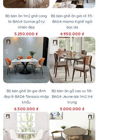
Bộ bàn ăn 1m2 ghế cong
Bộ bàn ghế ăn giá rẻ 35-
16-BAG4-Sunnie gỗ tự
BAG4-Alamo 4 ghế ngồi
nhiên đẹp
bọc da
Giá
Giá
5.250.000 ₫
4.950.000 ₫
Bộ bàn ghế ăn gia đình
Bộ bàn ăn gỗ cao su 58-
đẹp 8-BAD4-Tarasco nhập
BAG4-Jeune dài 1m2 trẻ
khẩu
trung
Giá
Giá
6.500.000 ₫
5.000.000 ₫