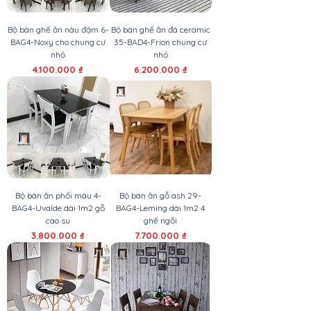
Bộ bàn ghế ăn nâu đậm 6-
Bộ bàn ghế ăn đá ceramic
BAG4-Noxy cho chung cư
35-BAD4-Frion chung cư
nhỏ
nhỏ
Giá
Giá
4.100.000 ₫
6.200.000 ₫
Bộ bàn ăn phối màu 4-
Bộ bàn ăn gỗ ash 29-
BAG4-Uvalde dài 1m2 gỗ
BAG4-Leming dài 1m2 4
cao su
ghế ngồi
Giá
Giá
3.800.000 ₫
7.700.000 ₫