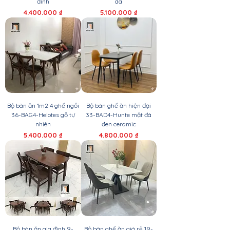
đình
da
Giá
Giá
4.400.000 ₫
5.100.000 ₫
Bộ bàn ăn 1m2 4 ghế ngồi
Bộ bàn ghế ăn hiện đại
36-BAG4-Helotes gỗ tự
33-BAD4-Hunte mặt đá
nhiên
đen ceramic
Giá
Giá
5.400.000 ₫
4.800.000 ₫
Bộ bàn ăn gia đình 9-
Bộ bàn ghế ăn giá rẻ 19-