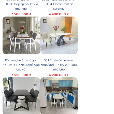
BAG4-Tarpley dài 1m2 4
BAD4-Blacan mặt đá
ghế ngồi
ceramic
Giá
Giá
3.500.000 ₫
6.400.000 ₫
Bộ bàn ghế ăn nhỏ gọn
Bộ bàn ăn đá ceramic
33-BAG4-Hanis 4 ghế ngồi
nhập khẩu 17-BAD4-Juara
bọc vải
nhà bếp
Giá
Giá
4.550.000 ₫
6.200.000 ₫