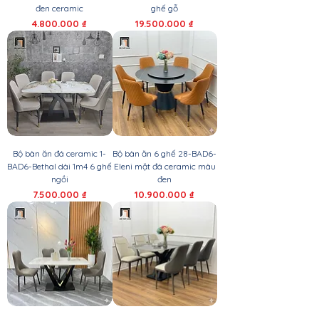
đen ceramic
ghế gỗ
Giá
Giá
4.800.000 ₫
19.500.000 ₫
Bộ bàn ăn đá ceramic 1-
Bộ bàn ăn 6 ghế 28-BAD6-
BAD6-Bethal dài 1m4 6 ghế
Eleni mặt đá ceramic màu
ngồi
đen
Giá
Giá
7.500.000 ₫
10.900.000 ₫