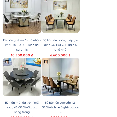
Bộ bàn ghế ăn 6 chỗ nhập
Bộ bàn ăn phòng bếp gia
khẩu 10-BAD6-Bloch đá
đình 36-BAD6-Riddle 6
ceramic
ghế nhỏ
Giá
Giá
10.900.000 ₫
6.600.000 ₫
Bàn ăn mặt đá tròn 1m3
Bộ bàn ăn cao cấp 42-
xoay 48-BAD6-Stucco
BAD6-Lolene 6 ghế bọc da
sang trọng
Pu