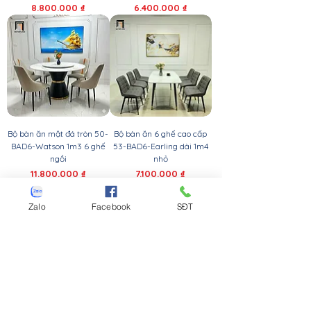
Giá
Giá
8.800.000 ₫
6.400.000 ₫
Bộ bàn ăn mặt đá tròn 50-
Bộ bàn ăn 6 ghế cao cấp
BAD6-Watson 1m3 6 ghế
53-BAD6-Earling dài 1m4
ngồi
nhỏ
Giá
Giá
11.800.000 ₫
7.100.000 ₫
Zalo
Facebook
SĐT
Bộ bàn ăn tròn 6 ghế
Bộ bàn ăn mặt đá tròn