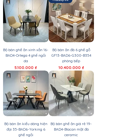
Bộ bàn ghế ăn xinh xắn 16-
Bộ bàn ăn đá 6 ghế gỗ
BAD4-Ortega 4 ghế ngồi
GF13-BAD6-G300-B354
da
phòng bếp
Giá
Giá
5.100.000 ₫
10.400.000 ₫
Bộ bàn ăn kiểu dáng hiện
Bộ bàn ghế ăn giá rẻ 19-
đại 35-BAD6-Yorking 6
BAD4-Blacan mặt đá
ghế ngồi
ceramic