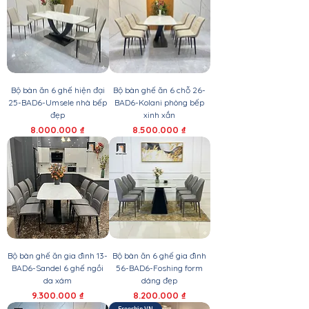
Bộ bàn ăn 6 ghế hiện đại
Bộ bàn ghế ăn 6 chỗ 26-
25-BAD6-Umsele nhà bếp
BAD6-Kolani phòng bếp
đẹp
xinh xắn
Giá
Giá
8.000.000 ₫
8.500.000 ₫
Bộ bàn ghế ăn gia đình 13-
Bộ bàn ăn 6 ghế gia đình
BAD6-Sandel 6 ghế ngồi
56-BAD6-Foshing form
da xám
dáng đẹp
Giá
Giá
9.300.000 ₫
8.200.000 ₫
Freeship VN