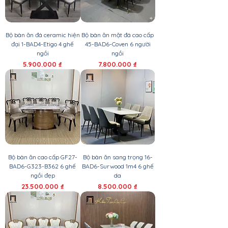
Bộ bàn ăn đá ceramic hiện
Bộ bàn ăn mặt đá cao cấp
đại 1-BAD4-Etigo 4 ghế
45-BAD6-Coven 6 người
ngồi
ngồi
Giá
Giá
5.900.000 ₫
7.800.000 ₫
Bộ bàn ăn cao cấp GF27-
Bộ bàn ăn sang trọng 16-
BAD6-G323-B362 6 ghế
BAD6-Surwood 1m4 6 ghế
ngồi đẹp
da
Giá
Giá
23.500.000 ₫
8.500.000 ₫