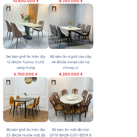
Giá
Giá
10.600.000 ₫
8.700.000 ₫
Set bàn ghế ăn hiện đại
Bộ bàn ăn 6 ghế cao cấp
12-BAD4-Tulimic 4 chỗ
44-BAD6-Allred căn hộ
sang trọng
chung cư
Giá
Giá
6.700.000 ₫
8.200.000 ₫
Bộ bàn ghế ăn hiện đại
Bộ bàn ăn mặt đá tròn
33-BAD4-Hunte mặt đá
GF19-BAD8-G317-B359 8