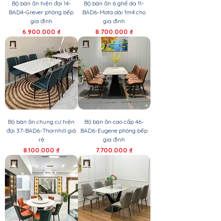
Bộ bàn ăn hiện đại 14-
Bộ bàn ăn 6 ghế da 11-
BAD4-Grever phòng bếp
BAD6-Mota dài 1m4 cho
gia đình
gia đình
Giá
Giá
6.900.000 ₫
8.700.000 ₫
Bộ bàn ăn chung cư hiện
Bộ bàn ăn cao cấp 46-
đại 37-BAD6-Thornhill giá
BAD6-Eugene phòng bếp
rẻ
gia đình
Giá
Giá
8.100.000 ₫
7.700.000 ₫