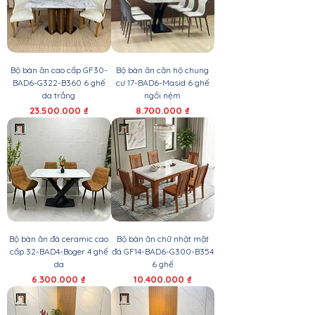
Bộ bàn ăn cao cấp GF30-
Bộ bàn ăn căn hộ chung
BAD6-G322-B360 6 ghế
cư 17-BAD6-Masid 6 ghế
da trắng
ngồi nệm
Giá
Giá
23.500.000 ₫
8.700.000 ₫
Bộ bàn ăn đá ceramic cao
Bộ bàn ăn chữ nhật mặt
cấp 32-BAD4-Boger 4 ghế
đá GF14-BAD6-G300-B354
da
6 ghế
Giá
Giá
6.300.000 ₫
10.400.000 ₫