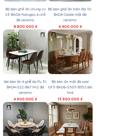
Bộ bàn ghế ăn chung cư
Bộ bàn ghế ăn hiện đại 10-
23-BAD6-Katugas 6 chỗ
BAD4-Colote mặt đá
đá ceramic
ceramic
Giá
Giá
8.800.000 ₫
6.400.000 ₫
Set bàn ăn 4 ghế da Pu 31-
Bộ bàn ăn mặt đá oval
BAD4-G22-B67 1m2 đá
GF3-BAD6-G303-B352 dài
ceramic
1m6
Giá
Giá
4.900.000 ₫
13.900.000 ₫