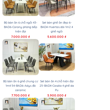
Bộ bàn ăn 6 chỗ ngồi 43-
Set bàn ghế ăn đẹp 6-
BAD6-Corany phòng bếp
BAD4-Huertas dài 1m2 4
hiện đại
ghế ngồi
Giá
Giá
7.000.000 ₫
5.600.000 ₫
Bộ bàn ăn 6 ghế chung cư
Set bàn ăn 4 chỗ hiện đại
1m4 54-BAD6-Adys đá
25-BAD4-Casdia 4 ghế da
ceramic
Pu
Giá
Giá
7.700.000 ₫
5.900.000 ₫