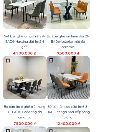
Set bàn ghế ăn giá rẻ 29-
Bộ bàn ghế ăn hiện đại 21-
BAD4-Hasting dài 1m2 4
BAD6-Luzuko mặt đá
ghế
ceramic
Giá
Giá
4.900.000 ₫
9.300.000 ₫
Bộ bàn ăn 6 ghế trẻ trung
Bộ bàn ăn cao cấp 1m6 8-
41-BAD6-Cedaring đá
BAD6-Yenga nhà bếp sang
ceramic
trọng
Giá
Giá
7.500.000 ₫
12.400.000 ₫