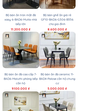
Bộ bàn ăn tròn mặt đá
Bộ bàn ghế ăn giá rẻ
xoay 6-BAD6-Mutla nhà
GF10-BAD6-G306-B356
bếp lớn
cho gia đình
Giá
Giá
11.200.000 ₫
8.600.000 ₫
Bộ bàn ăn đá cao cấp 7-
Bộ bàn ăn đá ceramic 11-
BAD6-Maluthi phòng bếp
BAD4-Palose căn hộ chung
căn hộ
cư
Giá
Giá
9.100.000 ₫
5.000.000 ₫