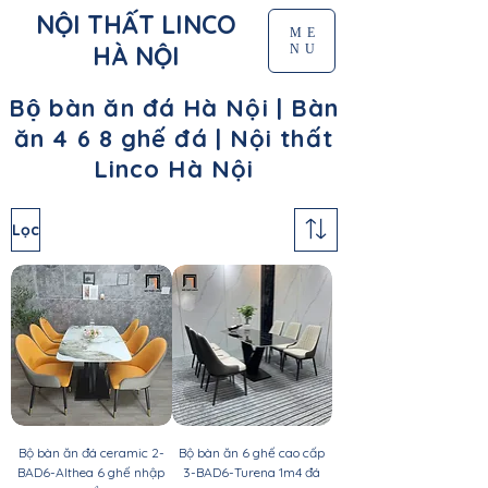
NỘI THẤT LINCO
ME
HÀ NỘI
NU
Bộ bàn ăn đá Hà Nội | Bàn
ăn 4 6 8 ghế đá | Nội thất
Linco Hà Nội
Lọc
Bộ bàn ăn đá ceramic 2-
Bộ bàn ăn 6 ghế cao cấp
BAD6-Althea 6 ghế nhập
3-BAD6-Turena 1m4 đá