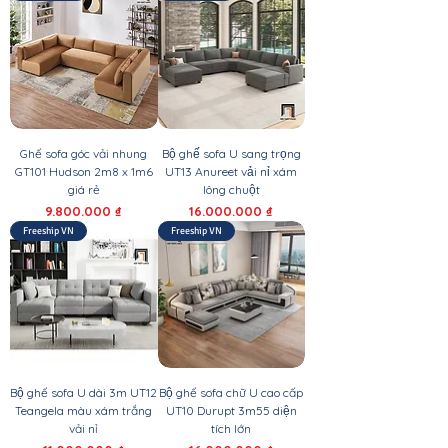
Ghế sofa góc vải nhung
Bộ ghế sofa U sang trọng
GT101 Hudson 2m8 x 1m6
UT13 Anureet vải nỉ xám
giá rẻ
lông chuột
Giá
Giá
9.800.000 ₫
16.000.000 ₫
Freeship VN
Freeship VN
Bộ ghế sofa U dài 3m UT12
Bộ ghế sofa chữ U cao cấp
Teangela màu xám trắng
UT10 Durupt 3m55 diện
vải nỉ
tích lớn