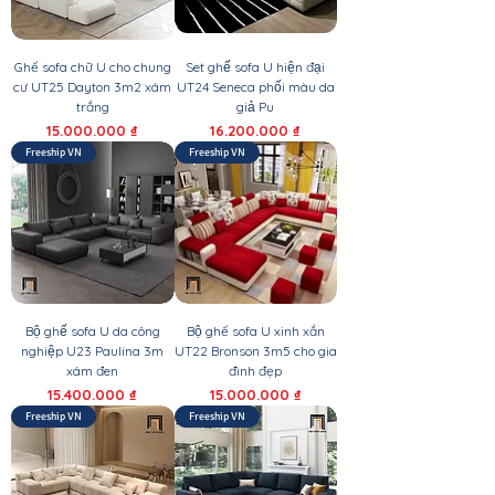
Ghế sofa chữ U cho chung
Set ghế sofa U hiện đại
cư UT25 Dayton 3m2 xám
UT24 Seneca phối màu da
trắng
giả Pu
Giá
Giá
15.000.000 ₫
16.200.000 ₫
Freeship VN
Freeship VN
Bộ ghế sofa U da công
Bộ ghế sofa U xinh xắn
nghiệp U23 Paulina 3m
UT22 Bronson 3m5 cho gia
xám đen
đình đẹp
Giá
Giá
15.400.000 ₫
15.000.000 ₫
Freeship VN
Freeship VN