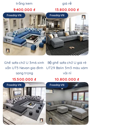
trắng kem
giá rẻ
Giá
Giá
9.400.000 ₫
13.800.000 ₫
Freeship VN
Freeship VN
Ghế sofa chữ U 3m6 xinh
Bộ ghế sofa chữ U giá rẻ
xắn UT5 Nevan gia đình
UT29 Balin 3m3 màu xám
sang trọng
vải nỉ
Giá
Giá
15.500.000 ₫
10.800.000 ₫
Freeship VN
Freeship VN