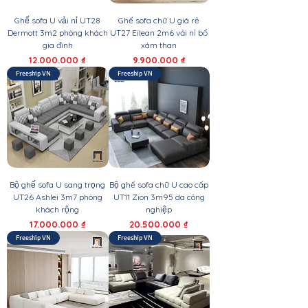
Ghế sofa U vải nỉ UT28
Ghế sofa chữ U giá rẻ
Dermott 3m2 phòng khách
UT27 Eilean 2m6 vải nỉ bố
gia đình
xám than
Giá
Giá
12.000.000 ₫
9.900.000 ₫
Freeship VN
Freeship VN
Bộ ghế sofa U sang trọng
Bộ ghế sofa chữ U cao cấp
UT26 Ashlei 3m7 phòng
UT11 Zion 3m95 da công
khách rộng
nghiệp
Giá
Giá
17.000.000 ₫
20.500.000 ₫
Freeship VN
Freeship VN