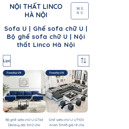
NỘI THẤT LINCO
ME
HÀ NỘI
NU
Sofa U | Ghế sofa chữ U |
Bộ ghế sofa chữ U | Nội
thất Linco Hà Nội
Lọc
Freeship VN
Freeship VN
Bộ ghế sofa chữ U GT64
Ghế sofa chữ U UT100
Denavy dài 3m2 cho
Arian 3m45 giá rẻ cho