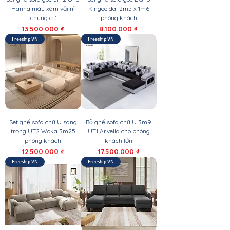
Hanna màu xám vải nỉ
Kingee dài 2m5 x 1m6
chung cư
phòng khách
Giá
Giá
13.500.000 ₫
8.100.000 ₫
Freeship VN
Freeship VN
Set ghế sofa chữ U sang
Bộ ghế sofa chữ U 3m9
trọng UT2 Woka 3m25
UT1 Arvella cho phòng
phòng khách
khách lớn
Giá
Giá
12.500.000 ₫
17.500.000 ₫
Freeship VN
Freeship VN