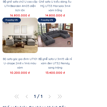
Bộ ghế sofa chữ U cao cấp
Ghế sofa U kiểu dáng Âu
UT4 Bearden 4m05 diện
Mỹ UT33 Marsala 3m4
tích lớn
xám trắng
Giá
Giá
16.800.000 ₫
14.800.000 ₫
Freeship VN
Freeship VN
Bộ sofa góc gia đình UT101
Bộ ghế sofa U 3m15 vải nỉ
U-shape 2m8 x 1m6 màu
xám đen UT32 Reindy
xám
sang trọng
Giá
Giá
10.200.000 ₫
13.400.000 ₫
1
/
1