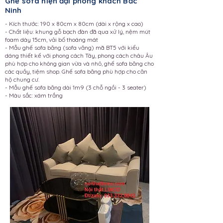
Ghế sofa hiện đại phòng khách Bắc
Ninh
- Kích thước: 190 x 80cm x 80cm (dài x rộng x cao)
- Chất liệu: khung gỗ bạch đàn đã qua xử lý, nệm mút
foam dày 15cm, vải bố thoáng mát
- Mẫu ghế sofa băng (sofa văng) mã BT5 với kiểu
dáng thiết kế với phong cách Tây, phong cách châu Âu
phù hợp cho không gian vừa và nhỏ, ghế sofa băng cho
các quầy, tiệm shop. Ghế sofa băng phù hợp cho căn
hộ chung cư.
- Mẫu ghế sofa băng dài 1m9 (3 chỗ ngồi - 3 seater)
- Màu sắc: xám trắng