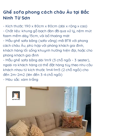
Ghế sofa phong cách châu Âu tại Bắc
Ninh Từ Sơn
- Kích thước: 190 x 80cm x 80cm (dài x rộng x cao)
- Chất liệu: khung gỗ bạch đàn đã qua xử lý, nệm mút
foam mềm dày 15cm, vải bố thoáng mát
- Mẫu ghế sofa băng (sofa văng) mã BT8 với phong
cách châu Âu, phù hợp với phòng khách gia đình,
khách hàng lối sống khuynh hướng hiện đại, hoặc cho
phòng khách gia đình
- Mẫu ghế sofa băng dài 1m9 (3 chỗ ngồi - 3 seater),
ngoài ra khách hàng có thể đặt hàng tùy theo nhu cầu
khách nhau từ kích thước 1m4-1m5 (2 chỗ ngồi) cho
đến 2m-2m2 (lên đến 3-4 chỗ ngồi)
- Màu sắc: xám trắng