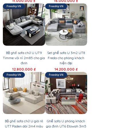
Giá
Giá
11.000.000 ₫
16.000.000 ₫
Freeship VN
Freeship VN
Bộ ghế sofa chữ U UT9
Set ghế sofa U 3m2 UT8
Timme vải nỉ 2m85 cho gia
Freda cho phòng khách
đình
hiện đại
Giá
Giá
12.800.000 ₫
14.200.000 ₫
Freeship VN
Freeship VN
Bộ ghế sofa chữ U giá rẻ
Ghế sofa U phòng khách
UT7 Paden dài 2m4 màu
gia đình UT6 Etowah 3m5