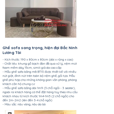
Ghế sofa sang trọng, hiện đại Bắc Ninh
Lương Tài
- Kích thước: 190 x 80cm x 80cm (dài x rộng x cao)
- Chất liệu: khung gỗ bạch đàn đã qua xử lý, nệm mút
foam mềm dày 15cm, simili giả da cao cấp
- Mẫu ghế sofa băng mã BT13 được thiết kế với nhiều
nút giật, đính nút trên toàn bộ nệm ghế, gối tựa. Mẫu
ghế phù hợp cho những không gian văn phòng, phòng
khách căn hộ chung cư
- Mẫu ghế sofa băng dài 1m9 (3 chỗ ngồi - 3 seater),
ngoài ra khách hàng có thể đặt hàng tùy theo nhu cầu
khách nhau từ kích thước 1m4-1m5 (2 chỗ ngồi) cho
đến 2m-2m2 (lên đến 3-4 chỗ ngồi)
- Màu sắc: nâu vàng, nâu da bò