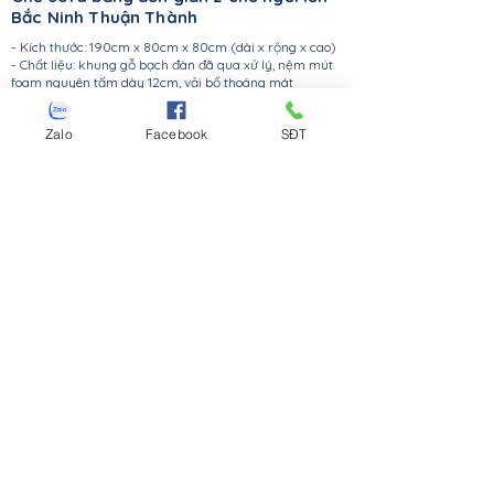
Bắc Ninh Thuận Thành
- Kích thước: 190cm x 80cm x 80cm (dài x rộng x cao)
- Chất liệu: khung gỗ bạch đàn đã qua xử lý, nệm mút
foam nguyên tấm dày 12cm, vải bố thoáng mát
- Ghế sofa băng có kiểu dáng phù hợp với phòng
khách gia đình, ghế sofa dành cho văn phòng
Zalo
Facebook
SĐT
- Mẫu ghế dài 1m9 với 3 chỗ ngồi (3 seaters)
- Màu sắc: xanh dương đậm vải bố
Ghế sofa góc chữ L tại Bắc Ninh Tiên
Du