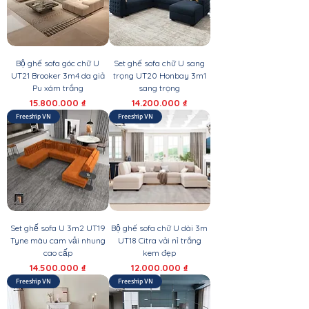
Bộ ghế sofa góc chữ U
Set ghế sofa chữ U sang
UT21 Brooker 3m4 da giả
trọng UT20 Honbay 3m1
Pu xám trắng
sang trọng
Giá
Giá
15.800.000 ₫
14.200.000 ₫
Freeship VN
Freeship VN
Set ghế sofa U 3m2 UT19
Bộ ghế sofa chữ U dài 3m
Tyne màu cam vải nhung
UT18 Citra vải nỉ trắng
cao cấp
kem đẹp
Giá
Giá
14.500.000 ₫
12.000.000 ₫
Freeship VN
Freeship VN