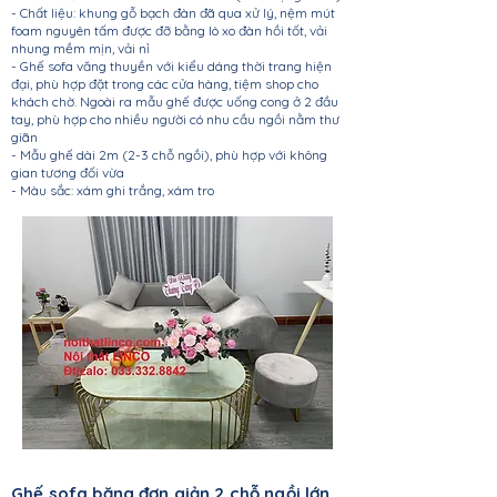
- Chất liệu: khung gỗ bạch đàn đã qua xử lý, nệm mút
foam nguyên tấm được đỡ bằng lò xo đàn hồi tốt, vải
nhung mềm mịn, vải nỉ
- Ghế sofa văng thuyền với kiểu dáng thời trang hiện
đại, phù hợp đặt trong các cửa hàng, tiệm shop cho
khách chờ. Ngoài ra mẫu ghế được uống cong ở 2 đầu
tay, phù hợp cho nhiều người có nhu cầu ngồi nằm thư
giãn
- Mẫu ghế dài 2m (2-3 chỗ ngồi), phù hợp với không
gian tương đối vừa
- Màu sắc: xám ghi trắng, xám tro
Ghế sofa băng đơn giản 2 chỗ ngồi lớn