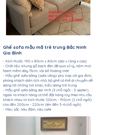
Ghế sofa mẫu mã trẻ trung Bắc Ninh
Gia Bình
- Kích thước: 190 x 80cm x 80cm (dài x rộng x cao)
- Chất liệu: khung gỗ bạch đàn đã qua xử lý, nệm mút
foam mềm dày 15cm, vải bố thoáng mát
- Mẫu ghế sofa băng (sofa văng) phù hợp với gia đình,
phòng khách diện tích nhỏ, bộ ghế có thể di chuyển dễ
dàng tới những nơi khác, kiểu dáng trẻ trung
- Mẫu ghế sofa băng dài 1m9 (3 chỗ ngồi - 3 seater),
ngoài ra khách hàng có thể đặt hàng tùy theo nhu cầu
khách nhau từ kích thước 120cm - 150cm (2 chỗ ngồi)
cho đến 200cm - 220cm (lên đến 3-4 chỗ ngồi)
- Màu sắc: nâu đậm, nâu cafe