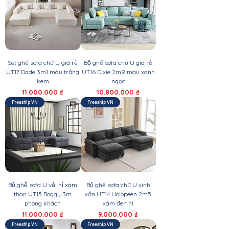
Set ghế sofa chữ U giá rẻ
Bộ ghế sofa chữ U giá rẻ
UT17 Dade 3m1 màu trắng
UT16 Dixie 2m9 màu xanh
kem
ngọc
Giá
Giá
11.000.000 ₫
10.800.000 ₫
Freeship VN
Freeship VN
Bộ ghế sofa U vải nỉ xám
Bộ ghế sofa chữ U xinh
than UT15 Boggy 3m
xắn UT14 Holopeen 2m5
phòng khách
xám đen nỉ
Giá
Giá
11.000.000 ₫
9.000.000 ₫
Freeship VN
Freeship VN