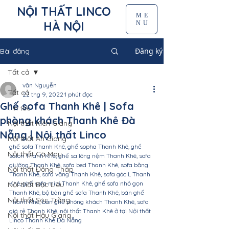
NỘI THẤT LINCO
ME
HÀ NỘI
NU
Đăng ký
Bài đăng
Tất cả
văn Nguyễn
Tất cả
22 thg 9, 2022
1 phút đọc
Ghế sofa Thanh Khê | Sofa
Tin tức
phòng khách Thanh Khê Đà
Nội thất Kiên Giang
Nẵng | Nội thất Linco
Nội thất An Giang
ghế sofa Thanh Khê, ghế sopha Thanh Khê, ghế 
Nội thất Cà Mau
salon Thanh Khê, ghế sa lông nệm Thanh Khê, sofa 
giường Thanh Khê, sofa bed Thanh Khê, sofa băng 
Nội thất Đồng Tháp
Thanh Khê, sofa văng Thanh Khê, sofa góc L Thanh 
Khê, ghế sofa mini Thanh Khê, ghế sofa nhỏ gọn 
Nội thất Bạc Liêu
Thanh Khê, bộ bàn ghế sofa Thanh Khê, bàn ghế 
Nội thất Sóc Trăng
Thanh Khê, bàn ghế phòng khách Thanh Khê, sofa 
giá rẻ Thanh Khê, nội thất Thanh Khê ở tại Nội thất 
Nội thất Hậu Giang
Linco Thanh Khê Đà Nẵng