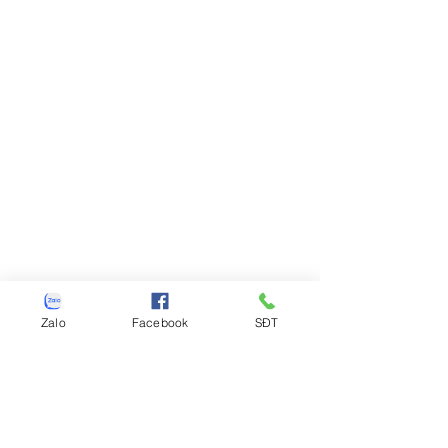
Zalo
Facebook
SĐT
https://video.wixstatic.com/video/940a18
_e102d515dfa74ba497d0113450760da3/48
0p/mp4/file.mp4