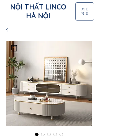
NỘI THẤT LINCO
ME
HÀ NỘI
NU