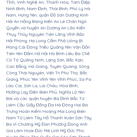
Tĩnh, Vinh Nghệ An, Thanh Hóa, Tam Điệp
Ninh Bình, Nam Định, Thái Bình, Phủ Lý Hà
Nam, Hưng Yên, quận Đồ Sơn Dương Kinh
Hải An Hồng Bàng Kiến An Lê Chân Ngô
Quyền và huyện An Dương An Lão Kiến
Thụy Thủy Nguyên Tiên Lãng Vĩnh Bảo
Hải Phòng, Hạ Long Cẩm Phả Uông Bí
Móng Cái Đông Triều Quảng Yên Vân Đồn
Tiên Yên Đầm Hả Hải Hà Bình Liêu Ba Chẽ
Cô Tô Quảng Ninh, Lạng Sơn, Bắc Kạn,
Cao Bằng, Hà Giang, Tuyên Quang, Sông
Công Thái Nguyên, Việt Trì Phú Thọ, Bắc
Giang, Phúc Yên Vĩnh Yên Vĩnh Phúc, Sa Pa
Lào Cai, Sơn La, Lai Châu, Hòa Bình,
Mường Lay Điện Biên Phủ, Nghĩa Lộ Yên
Bái và các quận huyện Ba Đình Bắc Từ
Liêm Cầu Giấy Đống Đa Hà Đông Hai Bà
Trưng Hoàn Kiếm Hoàng Mai Long Biên
Nam Từ Liêm Tây Hồ Thanh Xuân Sơn Tây
Ba Vì Chương Mỹ Đan Phượng Đông Anh
Gia Lâm Hoài Đức Mê Linh Mỹ Đức Phú