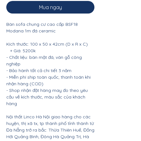
Mua ngay
Bàn sofa chung cư cao cấp BSF18
Modana 1m đá ceramic
Kích thước: 100 x 50 x 42cm (D x R x C)
+ Giá: 5200k
- Chất liệu: bàn mặt đá, ván gỗ công
nghiệp
- Bảo hành tất cả chi tiết 3 năm
- Miễn phí ship toàn quốc, thanh toán khi
nhận hàng (COD)
- Shop nhận đặt hàng may đo theo yêu
cầu về kích thước, màu sắc của khách
hàng
Nội thất Linco Hà Nội giao hàng cho các
huyện, thị xã tx, tp thành phố tỉnh thành từ
Đà Nẵng trở ra bắc: Thừa Thiên Huế, Đồng
Hới Quảng Bình, Đông Hà Quảng Trị, Hà