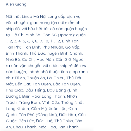
Kiên Giang.
Nội thất Linco Hà Nội cung cấp dịch vụ
vận chuyển, giao hàng tận nơi miễn phí
ship đối với hầu hết tất cả các quận huyện
tại Hồ Chí Minh Sài Gòn SG (tphcm): quận
1, 2, 3, 4, 5, 6, 7, 8, 9, 10, 11, 12, Bình Tân,
Tân Phú, Tân Bình, Phú Nhuận, Gò Vấp,
Bình Thạnh, Thủ Đức, huyện Bình Chánh,
Nhà Bè, Củ Chi, Hóc Môn, Cần Giờ. Ngoài
ra còn vận chuyển với cước ship rẻ đến vs
các huyện, thành phố thuộc tỉnh giáp ranh
như: Dĩ An, Thuận An, Lái Thiêu, Thủ Dầu
Một, Bến Cát, Tân Uyên, Bắc Tân Uyên,
Phú Giáo, Dầu Tiếng, Bàu Bàng (Bình
Dương), Biên Hòa, Long Thành, Nhơn
Trạch, Trảng Bom, Vĩnh Cửu, Thống Nhất,
Long Khánh, Cẩm Mỹ, Xuân Lộc, Định
Quán, Tân Phú (Đồng Nai), Đức Hòa, Cần
Giuộc, Bến Lức, Đức Huệ, Thủ Thừa, Tân
An, Châu Thành, Mộc Hóa, Tân Thành,