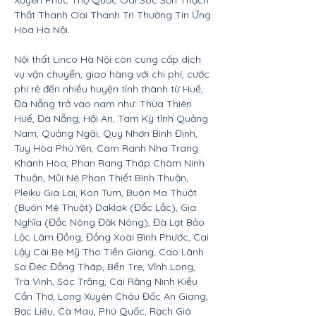
Xuyên Phúc Thọ Quốc Oai Sóc Sơn Thạch
Thất Thanh Oai Thanh Trì Thường Tín Ứng
Hòa Hà Nội.
Nội thất Linco Hà Nội còn cung cấp dịch
vụ vận chuyển, giao hàng với chi phí, cước
phí rẻ đến nhiều huyện tỉnh thành từ Huế,
Đà Nẵng trở vào nam như: Thừa Thiên
Huế, Đà Nẵng, Hội An, Tam Kỳ tỉnh Quảng
Nam, Quảng Ngãi, Quy Nhơn Bình Định,
Tuy Hòa Phú Yên, Cam Ranh Nha Trang
Khánh Hòa, Phan Rang Tháp Chàm Ninh
Thuận, Mũi Né Phan Thiết Bình Thuận,
Pleiku Gia Lai, Kon Tum, Buôn Ma Thuột
(Buôn Mê Thuột) Daklak (Đắc Lắc), Gia
Nghĩa (Đắc Nông Đăk Nông), Đà Lạt Bảo
Lộc Lâm Đồng, Đồng Xoài Bình Phước, Cai
Lậy Cái Bè Mỹ Tho Tiền Giang, Cao Lãnh
Sa Đéc Đồng Tháp, Bến Tre, Vĩnh Long,
Trà Vinh, Sóc Trăng, Cái Răng Ninh Kiều
Cần Thơ, Long Xuyên Châu Đốc An Giang,
Bạc Liêu, Cà Mau, Phú Quốc, Rạch Giá