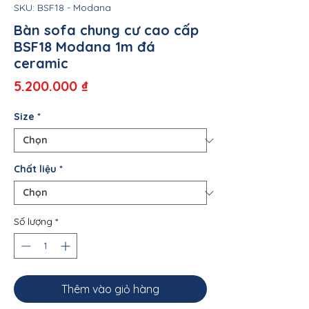
SKU: BSF18 - Modana
Bàn sofa chung cư cao cấp
BSF18 Modana 1m đá
ceramic
Giá
5.200.000 ₫
Size
*
Chất liệu
*
Số lượng
*
Thêm vào giỏ hàng