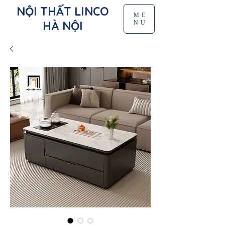
NỘI THẤT LINCO
ME
HÀ NỘI
NU