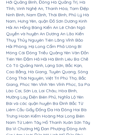
Hới Quảng Bình, Đông Hà Quảng Trị, Hà
Tĩnh, Vinh Nghệ An, Thanh Hóa, Tam Điệp
Ninh Bình, Nam Định, Thái Bình, Phủ Lý Hà
Nam, Hưng Yên, quận Đồ Sơn Dương Kinh
Hải An Hồng Bàng Kiến An Lê Chân Ngô
Quyền và huyện An Dương An Lão Kiến
Thụy Thủy Nguyên Tiên Lãng Vĩnh Bảo
Hải Phòng, Hạ Long Cẩm Phả Uông Bí
Móng Cái Đông Triều Quảng Yên Vân Đồn
Tiên Yên Đầm Hả Hải Hà Bình Liêu Ba Chẽ
Cô Tô Quảng Ninh, Lạng Sơn, Bắc Kạn,
Cao Bằng, Hà Giang, Tuyên Quang, Sông
Công Thái Nguyên, Việt Trì Phú Thọ, Bắc
Giang, Phúc Yên Vĩnh Yên Vĩnh Phúc, Sa Pa
Lào Cai, Sơn La, Lai Châu, Hòa Bình,
Mường Lay Điện Biên Phủ, Nghĩa Lộ Yên
Bái và các quận huyện Ba Đình Bắc Từ
Liêm Cầu Giấy Đống Đa Hà Đông Hai Bà
Trưng Hoàn Kiếm Hoàng Mai Long Biên
Nam Từ Liêm Tây Hồ Thanh Xuân Sơn Tây
Ba Vì Chương Mỹ Đan Phượng Đông Anh