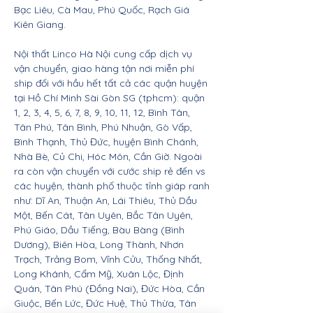
Bạc Liêu, Cà Mau, Phú Quốc, Rạch Giá
Kiên Giang.
Nội thất Linco Hà Nội cung cấp dịch vụ
vận chuyển, giao hàng tận nơi miễn phí
ship đối với hầu hết tất cả các quận huyện
tại Hồ Chí Minh Sài Gòn SG (tphcm): quận
1, 2, 3, 4, 5, 6, 7, 8, 9, 10, 11, 12, Bình Tân,
Tân Phú, Tân Bình, Phú Nhuận, Gò Vấp,
Bình Thạnh, Thủ Đức, huyện Bình Chánh,
Nhà Bè, Củ Chi, Hóc Môn, Cần Giờ. Ngoài
ra còn vận chuyển với cước ship rẻ đến vs
các huyện, thành phố thuộc tỉnh giáp ranh
như: Dĩ An, Thuận An, Lái Thiêu, Thủ Dầu
Một, Bến Cát, Tân Uyên, Bắc Tân Uyên,
Phú Giáo, Dầu Tiếng, Bàu Bàng (Bình
Dương), Biên Hòa, Long Thành, Nhơn
Trạch, Trảng Bom, Vĩnh Cửu, Thống Nhất,
Long Khánh, Cẩm Mỹ, Xuân Lộc, Định
Quán, Tân Phú (Đồng Nai), Đức Hòa, Cần
Giuộc, Bến Lức, Đức Huệ, Thủ Thừa, Tân