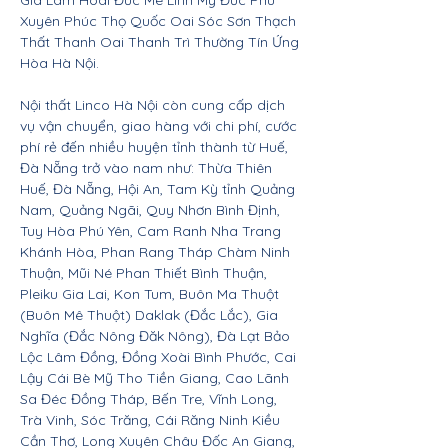
Gia Lâm Hoài Đức Mê Linh Mỹ Đức Phú
Xuyên Phúc Thọ Quốc Oai Sóc Sơn Thạch
Thất Thanh Oai Thanh Trì Thường Tín Ứng
Hòa Hà Nội.
Nội thất Linco Hà Nội còn cung cấp dịch
vụ vận chuyển, giao hàng với chi phí, cước
phí rẻ đến nhiều huyện tỉnh thành từ Huế,
Đà Nẵng trở vào nam như: Thừa Thiên
Huế, Đà Nẵng, Hội An, Tam Kỳ tỉnh Quảng
Nam, Quảng Ngãi, Quy Nhơn Bình Định,
Tuy Hòa Phú Yên, Cam Ranh Nha Trang
Khánh Hòa, Phan Rang Tháp Chàm Ninh
Thuận, Mũi Né Phan Thiết Bình Thuận,
Pleiku Gia Lai, Kon Tum, Buôn Ma Thuột
(Buôn Mê Thuột) Daklak (Đắc Lắc), Gia
Nghĩa (Đắc Nông Đăk Nông), Đà Lạt Bảo
Lộc Lâm Đồng, Đồng Xoài Bình Phước, Cai
Lậy Cái Bè Mỹ Tho Tiền Giang, Cao Lãnh
Sa Đéc Đồng Tháp, Bến Tre, Vĩnh Long,
Trà Vinh, Sóc Trăng, Cái Răng Ninh Kiều
Cần Thơ, Long Xuyên Châu Đốc An Giang,