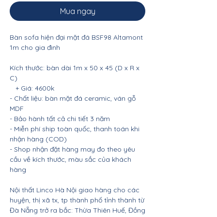
Mua ngay
Bàn sofa hiện đại mặt đá BSF98 Altamont
1m cho gia đình
Kích thước: bàn dài 1m x 50 x 45 (D x R x
C)
+ Giá: 4600k
- Chất liệu: bàn mặt đá ceramic, ván gỗ
MDF
- Bảo hành tất cả chi tiết 3 năm
- Miễn phí ship toàn quốc, thanh toán khi
nhận hàng (COD)
- Shop nhận đặt hàng may đo theo yêu
cầu về kích thước, màu sắc của khách
hàng
Nội thất Linco Hà Nội giao hàng cho các
huyện, thị xã tx, tp thành phố tỉnh thành từ
Đà Nẵng trở ra bắc: Thừa Thiên Huế, Đồng