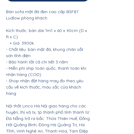
Bàn sofa mặt đá đen cao cấp BSF87
Ludlow phòng khách
Kích thước: bàn dài 1m1 x 60 x 40cm (D x
R x C)
+ Giá: 3900k
- Chất liệu: bàn mặt đá, khung chân sắt
sơn tĩnh điện.
- Bảo hành tất cả chi tiết 3 năm
- Miễn phí ship toàn quốc, thanh toán khi
nhận hàng (COD)
- Shop nhận đặt hàng may đo theo yêu
cầu về kích thước, màu sắc của khách
hàng
Nội thất Linco Hà Nội giao hàng cho các
huyện, thị xã tx, tp thành phố tỉnh thành từ
Đà Nẵng trở ra bắc: Thừa Thiên Huế, Đồng
Hới Quảng Bình, Đông Hà Quảng Trị, Hà
Tĩnh, Vinh Nghệ An, Thanh Hóa, Tam Điệp