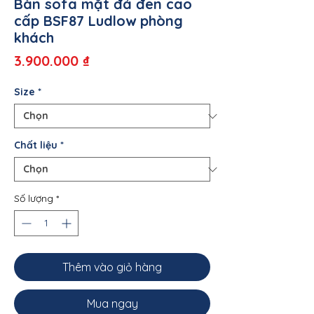
Bàn sofa mặt đá đen cao
cấp BSF87 Ludlow phòng
khách
Giá
3.900.000 ₫
Size
*
Chất liệu
*
Số lượng
*
Thêm vào giỏ hàng
Mua ngay