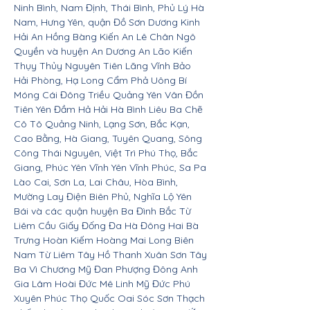
Ninh Bình, Nam Định, Thái Bình, Phủ Lý Hà
Nam, Hưng Yên, quận Đồ Sơn Dương Kinh
Hải An Hồng Bàng Kiến An Lê Chân Ngô
Quyền và huyện An Dương An Lão Kiến
Thụy Thủy Nguyên Tiên Lãng Vĩnh Bảo
Hải Phòng, Hạ Long Cẩm Phả Uông Bí
Móng Cái Đông Triều Quảng Yên Vân Đồn
Tiên Yên Đầm Hả Hải Hà Bình Liêu Ba Chẽ
Cô Tô Quảng Ninh, Lạng Sơn, Bắc Kạn,
Cao Bằng, Hà Giang, Tuyên Quang, Sông
Công Thái Nguyên, Việt Trì Phú Thọ, Bắc
Giang, Phúc Yên Vĩnh Yên Vĩnh Phúc, Sa Pa
Lào Cai, Sơn La, Lai Châu, Hòa Bình,
Mường Lay Điện Biên Phủ, Nghĩa Lộ Yên
Bái và các quận huyện Ba Đình Bắc Từ
Liêm Cầu Giấy Đống Đa Hà Đông Hai Bà
Trưng Hoàn Kiếm Hoàng Mai Long Biên
Nam Từ Liêm Tây Hồ Thanh Xuân Sơn Tây
Ba Vì Chương Mỹ Đan Phượng Đông Anh
Gia Lâm Hoài Đức Mê Linh Mỹ Đức Phú
Xuyên Phúc Thọ Quốc Oai Sóc Sơn Thạch