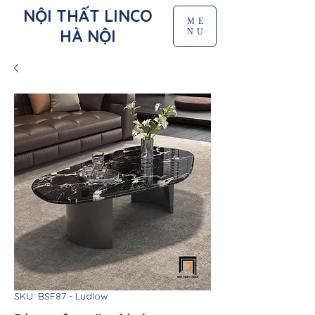
NỘI THẤT LINCO
ME
HÀ NỘI
NU
SKU: BSF87 - Ludlow