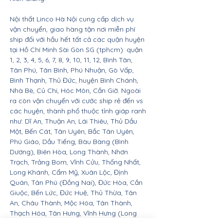
Nội thất Linco Hà Nội cung cấp dịch vụ
vận chuyển, giao hàng tận nơi miễn phí
ship đối với hầu hết tất cả các quận huyện
tại Hồ Chí Minh Sài Gòn SG (tphcm): quận
1, 2, 3, 4, 5, 6, 7, 8, 9, 10, 11, 12, Bình Tân,
Tân Phú, Tân Bình, Phú Nhuận, Gò Vấp,
Bình Thạnh, Thủ Đức, huyện Bình Chánh,
Nhà Bè, Củ Chi, Hóc Môn, Cần Giờ. Ngoài
ra còn vận chuyển với cước ship rẻ đến vs
các huyện, thành phố thuộc tỉnh giáp ranh
như: Dĩ An, Thuận An, Lái Thiêu, Thủ Dầu
Một, Bến Cát, Tân Uyên, Bắc Tân Uyên,
Phú Giáo, Dầu Tiếng, Bàu Bàng (Bình
Dương), Biên Hòa, Long Thành, Nhơn
Trạch, Trảng Bom, Vĩnh Cửu, Thống Nhất,
Long Khánh, Cẩm Mỹ, Xuân Lộc, Định
Quán, Tân Phú (Đồng Nai), Đức Hòa, Cần
Giuộc, Bến Lức, Đức Huệ, Thủ Thừa, Tân
An, Châu Thành, Mộc Hóa, Tân Thành,
Thạch Hóa, Tân Hưng, Vĩnh Hưng (Long