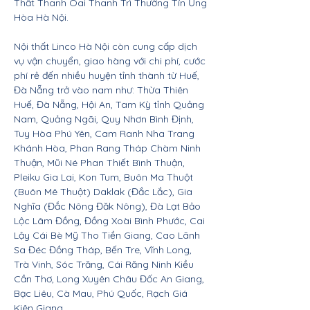
Thất Thanh Oai Thanh Trì Thường Tín Ứng
Hòa Hà Nội.
Nội thất Linco Hà Nội còn cung cấp dịch
vụ vận chuyển, giao hàng với chi phí, cước
phí rẻ đến nhiều huyện tỉnh thành từ Huế,
Đà Nẵng trở vào nam như: Thừa Thiên
Huế, Đà Nẵng, Hội An, Tam Kỳ tỉnh Quảng
Nam, Quảng Ngãi, Quy Nhơn Bình Định,
Tuy Hòa Phú Yên, Cam Ranh Nha Trang
Khánh Hòa, Phan Rang Tháp Chàm Ninh
Thuận, Mũi Né Phan Thiết Bình Thuận,
Pleiku Gia Lai, Kon Tum, Buôn Ma Thuột
(Buôn Mê Thuột) Daklak (Đắc Lắc), Gia
Nghĩa (Đắc Nông Đăk Nông), Đà Lạt Bảo
Lộc Lâm Đồng, Đồng Xoài Bình Phước, Cai
Lậy Cái Bè Mỹ Tho Tiền Giang, Cao Lãnh
Sa Đéc Đồng Tháp, Bến Tre, Vĩnh Long,
Trà Vinh, Sóc Trăng, Cái Răng Ninh Kiều
Cần Thơ, Long Xuyên Châu Đốc An Giang,
Bạc Liêu, Cà Mau, Phú Quốc, Rạch Giá
Kiên Giang.