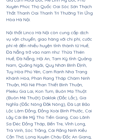
Gia Lâm Hoài Đức Mê Linh Mỹ Đức Phú
Xuyên Phúc Thọ Quốc Oai Sóc Sơn Thạch
Thất Thanh Oai Thanh Trì Thường Tín Ứng
Hòa Hà Nội.
Nội thất Linco Hà Nội còn cung cấp dịch
vụ vận chuyển, giao hàng với chi phí, cước
phí rẻ đến nhiều huyện tỉnh thành từ Huế,
Đà Nẵng trở vào nam như: Thừa Thiên
Huế, Đà Nẵng, Hội An, Tam Kỳ tỉnh Quảng
Nam, Quảng Ngãi, Quy Nhơn Bình Định,
Tuy Hòa Phú Yên, Cam Ranh Nha Trang
Khánh Hòa, Phan Rang Tháp Chàm Ninh
Thuận, Mũi Né Phan Thiết Bình Thuận,
Pleiku Gia Lai, Kon Tum, Buôn Ma Thuột
(Buôn Mê Thuột) Daklak (Đắc Lắc), Gia
Nghĩa (Đắc Nông Đăk Nông), Đà Lạt Bảo
Lộc Lâm Đồng, Đồng Xoài Bình Phước, Cai
Lậy Cái Bè Mỹ Tho Tiền Giang, Cao Lãnh
Sa Đéc Đồng Tháp, Bến Tre, Vĩnh Long,
Trà Vinh, Sóc Trăng, Cái Răng Ninh Kiều
Cần Thơ, Long Xuyên Châu Đốc An Giang,