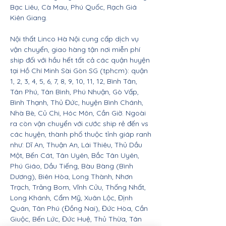
Bạc Liêu, Cà Mau, Phú Quốc, Rạch Giá
Kiên Giang.
Nội thất Linco Hà Nội cung cấp dịch vụ
vận chuyển, giao hàng tận nơi miễn phí
ship đối với hầu hết tất cả các quận huyện
tại Hồ Chí Minh Sài Gòn SG (tphcm): quận
1, 2, 3, 4, 5, 6, 7, 8, 9, 10, 11, 12, Bình Tân,
Tân Phú, Tân Bình, Phú Nhuận, Gò Vấp,
Bình Thạnh, Thủ Đức, huyện Bình Chánh,
Nhà Bè, Củ Chi, Hóc Môn, Cần Giờ. Ngoài
ra còn vận chuyển với cước ship rẻ đến vs
các huyện, thành phố thuộc tỉnh giáp ranh
như: Dĩ An, Thuận An, Lái Thiêu, Thủ Dầu
Một, Bến Cát, Tân Uyên, Bắc Tân Uyên,
Phú Giáo, Dầu Tiếng, Bàu Bàng (Bình
Dương), Biên Hòa, Long Thành, Nhơn
Trạch, Trảng Bom, Vĩnh Cửu, Thống Nhất,
Long Khánh, Cẩm Mỹ, Xuân Lộc, Định
Quán, Tân Phú (Đồng Nai), Đức Hòa, Cần
Giuộc, Bến Lức, Đức Huệ, Thủ Thừa, Tân