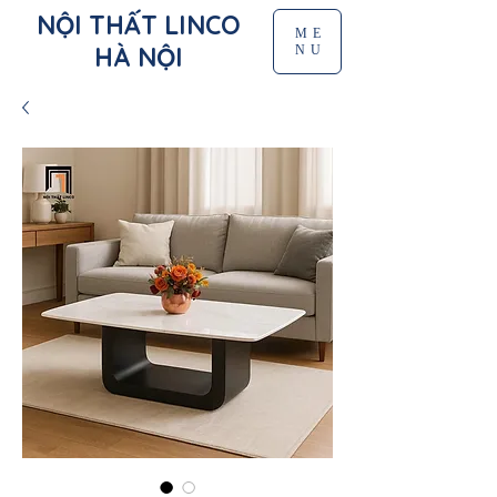
NỘI THẤT LINCO
ME
HÀ NỘI
NU