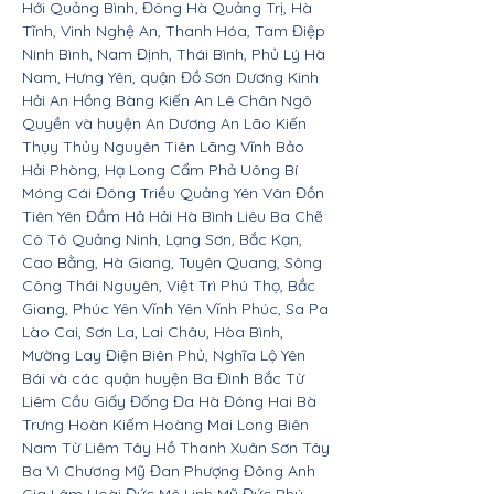
Hới Quảng Bình, Đông Hà Quảng Trị, Hà
Tĩnh, Vinh Nghệ An, Thanh Hóa, Tam Điệp
Ninh Bình, Nam Định, Thái Bình, Phủ Lý Hà
Nam, Hưng Yên, quận Đồ Sơn Dương Kinh
Hải An Hồng Bàng Kiến An Lê Chân Ngô
Quyền và huyện An Dương An Lão Kiến
Thụy Thủy Nguyên Tiên Lãng Vĩnh Bảo
Hải Phòng, Hạ Long Cẩm Phả Uông Bí
Móng Cái Đông Triều Quảng Yên Vân Đồn
Tiên Yên Đầm Hả Hải Hà Bình Liêu Ba Chẽ
Cô Tô Quảng Ninh, Lạng Sơn, Bắc Kạn,
Cao Bằng, Hà Giang, Tuyên Quang, Sông
Công Thái Nguyên, Việt Trì Phú Thọ, Bắc
Giang, Phúc Yên Vĩnh Yên Vĩnh Phúc, Sa Pa
Lào Cai, Sơn La, Lai Châu, Hòa Bình,
Mường Lay Điện Biên Phủ, Nghĩa Lộ Yên
Bái và các quận huyện Ba Đình Bắc Từ
Liêm Cầu Giấy Đống Đa Hà Đông Hai Bà
Trưng Hoàn Kiếm Hoàng Mai Long Biên
Nam Từ Liêm Tây Hồ Thanh Xuân Sơn Tây
Ba Vì Chương Mỹ Đan Phượng Đông Anh