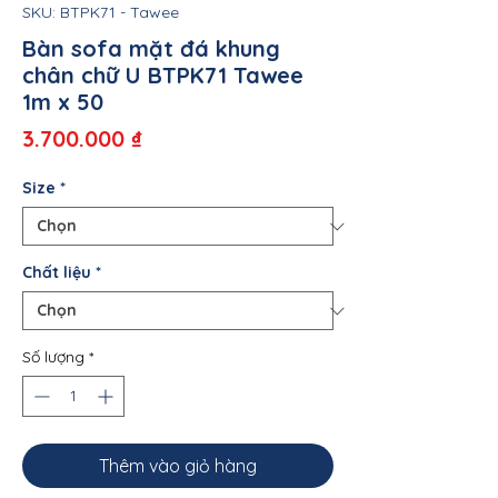
SKU: BTPK71 - Tawee
Bàn sofa mặt đá khung
chân chữ U BTPK71 Tawee
1m x 50
Giá
3.700.000 ₫
Size
*
Chất liệu
*
Số lượng
*
Thêm vào giỏ hàng