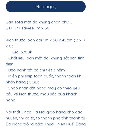
Mua ngay
Bàn sofa mặt đá khung chân chữ U
BTPK71 Tawee 1m x 50
Kích thước: bàn dài 1m x 50 x 45cm (D x R
x C)
+ Giá: 3700k
- Chất liệu: bàn mặt đá, khung sắt sơn tĩnh
điện.
- Bảo hành tất cả chi tiết 3 năm
- Miễn phí ship toàn quốc, thanh toán khi
nhận hàng (COD)
- Shop nhận đặt hàng may đo theo yêu
cầu về kích thước, màu sắc của khách
hàng
Nội thất Linco Hà Nội giao hàng cho các
huyện, thị xã tx, tp thành phố tỉnh thành từ
Đà Nẵng trở ra bắc: Thừa Thiên Huế, Đồng