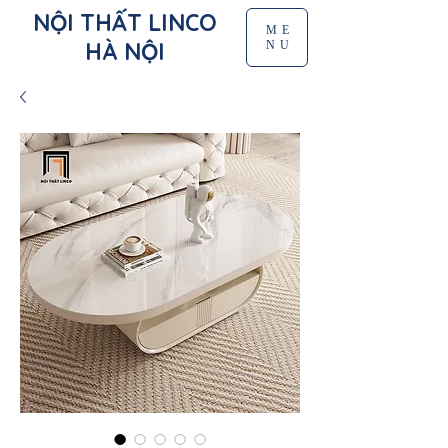
NỘI THẤT LINCO
ME
HÀ NỘI
NU