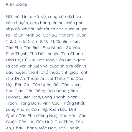
Kiên Giang.
Nội thất Linco Hà Nội cung cấp dịch vụ
vận chuyển, giao hàng tận nơi miễn phí
ship đối với hầu hết tất cả các quận huyện
tại Hồ Chí Minh Sài Gòn SG (tphcm): quận
1, 2, 3, 4, 5, 6, 7, 8, 9, 10, 11, 12, Bình Tân,
Tân Phú, Tân Bình, Phú Nhuận, Gò Vấp,
Bình Thạnh, Thủ Đức, huyện Bình Chánh,
Nhà Bè, Củ Chi, Hóc Môn, Cần Giờ. Ngoài
ra còn vận chuyển với cước ship rẻ đến vs
các huyện, thành phố thuộc tỉnh giáp ranh
như: Dĩ An, Thuận An, Lái Thiêu, Thủ Dầu
Một, Bến Cát, Tân Uyên, Bắc Tân Uyên,
Phú Giáo, Dầu Tiếng, Bàu Bàng (Bình
Dương), Biên Hòa, Long Thành, Nhơn
Trạch, Trảng Bom, Vĩnh Cửu, Thống Nhất,
Long Khánh, Cẩm Mỹ, Xuân Lộc, Định
Quán, Tân Phú (Đồng Nai), Đức Hòa, Cần
Giuộc, Bến Lức, Đức Huệ, Thủ Thừa, Tân
An, Châu Thành, Mộc Hóa, Tân Thành,