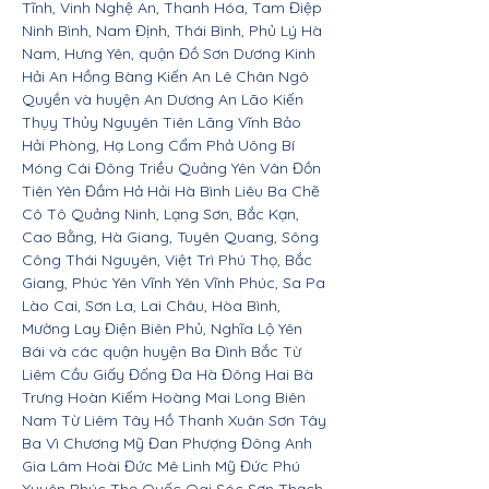
Tĩnh, Vinh Nghệ An, Thanh Hóa, Tam Điệp
Ninh Bình, Nam Định, Thái Bình, Phủ Lý Hà
Nam, Hưng Yên, quận Đồ Sơn Dương Kinh
Hải An Hồng Bàng Kiến An Lê Chân Ngô
Quyền và huyện An Dương An Lão Kiến
Thụy Thủy Nguyên Tiên Lãng Vĩnh Bảo
Hải Phòng, Hạ Long Cẩm Phả Uông Bí
Móng Cái Đông Triều Quảng Yên Vân Đồn
Tiên Yên Đầm Hả Hải Hà Bình Liêu Ba Chẽ
Cô Tô Quảng Ninh, Lạng Sơn, Bắc Kạn,
Cao Bằng, Hà Giang, Tuyên Quang, Sông
Công Thái Nguyên, Việt Trì Phú Thọ, Bắc
Giang, Phúc Yên Vĩnh Yên Vĩnh Phúc, Sa Pa
Lào Cai, Sơn La, Lai Châu, Hòa Bình,
Mường Lay Điện Biên Phủ, Nghĩa Lộ Yên
Bái và các quận huyện Ba Đình Bắc Từ
Liêm Cầu Giấy Đống Đa Hà Đông Hai Bà
Trưng Hoàn Kiếm Hoàng Mai Long Biên
Nam Từ Liêm Tây Hồ Thanh Xuân Sơn Tây
Ba Vì Chương Mỹ Đan Phượng Đông Anh
Gia Lâm Hoài Đức Mê Linh Mỹ Đức Phú