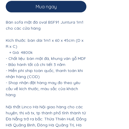
Mua ngay
Bàn sofa mặt đá oval BSF91 Juntura 1m1
cho các cửa hàng
Kích thước: bàn dài 1m1 x 60 x 45cm (D x
R x C)
+ Giá: 4800k
- Chất liệu: bàn mặt đá, khung ván gỗ MDF
- Bảo hành tất cả chi tiết 3 năm
- Miễn phí ship toàn quốc, thanh toán khi
nhận hàng (COD)
- Shop nhận đặt hàng may đo theo yêu
cầu về kích thước, màu sắc của khách
hàng
Nội thất Linco Hà Nội giao hàng cho các
huyện, thị xã tx, tp thành phố tỉnh thành từ
Đà Nẵng trở ra bắc: Thừa Thiên Huế, Đồng
Hới Quảng Bình, Đông Hà Quảng Trị, Hà