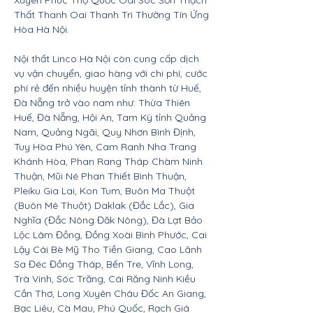
Xuyên Phúc Thọ Quốc Oai Sóc Sơn Thạch
Thất Thanh Oai Thanh Trì Thường Tín Ứng
Hòa Hà Nội.
Nội thất Linco Hà Nội còn cung cấp dịch
vụ vận chuyển, giao hàng với chi phí, cước
phí rẻ đến nhiều huyện tỉnh thành từ Huế,
Đà Nẵng trở vào nam như: Thừa Thiên
Huế, Đà Nẵng, Hội An, Tam Kỳ tỉnh Quảng
Nam, Quảng Ngãi, Quy Nhơn Bình Định,
Tuy Hòa Phú Yên, Cam Ranh Nha Trang
Khánh Hòa, Phan Rang Tháp Chàm Ninh
Thuận, Mũi Né Phan Thiết Bình Thuận,
Pleiku Gia Lai, Kon Tum, Buôn Ma Thuột
(Buôn Mê Thuột) Daklak (Đắc Lắc), Gia
Nghĩa (Đắc Nông Đăk Nông), Đà Lạt Bảo
Lộc Lâm Đồng, Đồng Xoài Bình Phước, Cai
Lậy Cái Bè Mỹ Tho Tiền Giang, Cao Lãnh
Sa Đéc Đồng Tháp, Bến Tre, Vĩnh Long,
Trà Vinh, Sóc Trăng, Cái Răng Ninh Kiều
Cần Thơ, Long Xuyên Châu Đốc An Giang,
Bạc Liêu, Cà Mau, Phú Quốc, Rạch Giá