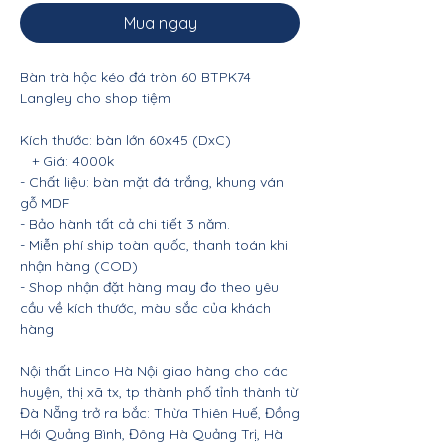
Mua ngay
Bàn trà hộc kéo đá tròn 60 BTPK74
Langley cho shop tiệm
Kích thước: bàn lớn 60x45 (DxC)
+ Giá: 4000k
- Chất liệu: bàn mặt đá trắng, khung ván
gỗ MDF
- Bảo hành tất cả chi tiết 3 năm.
- Miễn phí ship toàn quốc, thanh toán khi
nhận hàng (COD)
- Shop nhận đặt hàng may đo theo yêu
cầu về kích thước, màu sắc của khách
hàng
Nội thất Linco Hà Nội giao hàng cho các
huyện, thị xã tx, tp thành phố tỉnh thành từ
Đà Nẵng trở ra bắc: Thừa Thiên Huế, Đồng
Hới Quảng Bình, Đông Hà Quảng Trị, Hà