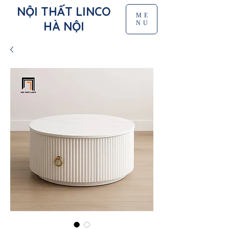
NỘI THẤT LINCO
ME
HÀ NỘI
NU