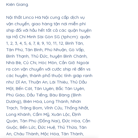
Kiên Giang.
Nội thất Linco Hà Nội cung cấp dịch vụ
vận chuyển, giao hàng tận nơi miễn phí
ship đối với hầu hết tất cả các quận huyện
tại Hồ Chí Minh Sài Gòn SG (tphcm): quận
1, 2, 3, 4, 5, 6, 7, 8, 9, 10, 11, 12, Bình Tân,
Tân Phú, Tân Bình, Phú Nhuận, Gò Vấp,
Bình Thạnh, Thủ Đức, huyện Bình Chánh,
Nhà Bè, Củ Chi, Hóc Môn, Cần Giờ. Ngoài
ra còn vận chuyển với cước ship rẻ đến vs
các huyện, thành phố thuộc tỉnh giáp ranh
như: Dĩ An, Thuận An, Lái Thiêu, Thủ Dầu
Một, Bến Cát, Tân Uyên, Bắc Tân Uyên,
Phú Giáo, Dầu Tiếng, Bàu Bàng (Bình
Dương), Biên Hòa, Long Thành, Nhơn
Trạch, Trảng Bom, Vĩnh Cửu, Thống Nhất,
Long Khánh, Cẩm Mỹ, Xuân Lộc, Định
Quán, Tân Phú (Đồng Nai), Đức Hòa, Cần
Giuộc, Bến Lức, Đức Huệ, Thủ Thừa, Tân
An, Châu Thành, Mộc Hóa, Tân Thành,