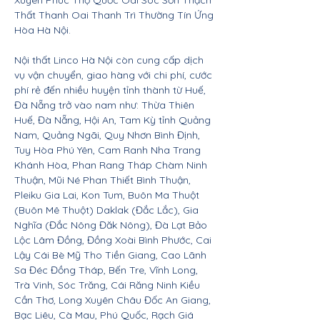
Xuyên Phúc Thọ Quốc Oai Sóc Sơn Thạch
Thất Thanh Oai Thanh Trì Thường Tín Ứng
Hòa Hà Nội.
Nội thất Linco Hà Nội còn cung cấp dịch
vụ vận chuyển, giao hàng với chi phí, cước
phí rẻ đến nhiều huyện tỉnh thành từ Huế,
Đà Nẵng trở vào nam như: Thừa Thiên
Huế, Đà Nẵng, Hội An, Tam Kỳ tỉnh Quảng
Nam, Quảng Ngãi, Quy Nhơn Bình Định,
Tuy Hòa Phú Yên, Cam Ranh Nha Trang
Khánh Hòa, Phan Rang Tháp Chàm Ninh
Thuận, Mũi Né Phan Thiết Bình Thuận,
Pleiku Gia Lai, Kon Tum, Buôn Ma Thuột
(Buôn Mê Thuột) Daklak (Đắc Lắc), Gia
Nghĩa (Đắc Nông Đăk Nông), Đà Lạt Bảo
Lộc Lâm Đồng, Đồng Xoài Bình Phước, Cai
Lậy Cái Bè Mỹ Tho Tiền Giang, Cao Lãnh
Sa Đéc Đồng Tháp, Bến Tre, Vĩnh Long,
Trà Vinh, Sóc Trăng, Cái Răng Ninh Kiều
Cần Thơ, Long Xuyên Châu Đốc An Giang,
Bạc Liêu, Cà Mau, Phú Quốc, Rạch Giá