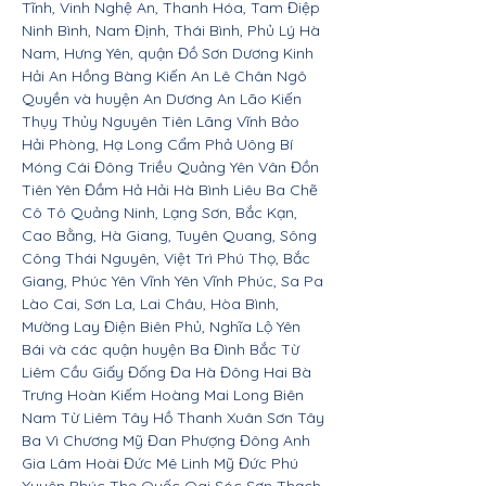
Tĩnh, Vinh Nghệ An, Thanh Hóa, Tam Điệp
Ninh Bình, Nam Định, Thái Bình, Phủ Lý Hà
Nam, Hưng Yên, quận Đồ Sơn Dương Kinh
Hải An Hồng Bàng Kiến An Lê Chân Ngô
Quyền và huyện An Dương An Lão Kiến
Thụy Thủy Nguyên Tiên Lãng Vĩnh Bảo
Hải Phòng, Hạ Long Cẩm Phả Uông Bí
Móng Cái Đông Triều Quảng Yên Vân Đồn
Tiên Yên Đầm Hả Hải Hà Bình Liêu Ba Chẽ
Cô Tô Quảng Ninh, Lạng Sơn, Bắc Kạn,
Cao Bằng, Hà Giang, Tuyên Quang, Sông
Công Thái Nguyên, Việt Trì Phú Thọ, Bắc
Giang, Phúc Yên Vĩnh Yên Vĩnh Phúc, Sa Pa
Lào Cai, Sơn La, Lai Châu, Hòa Bình,
Mường Lay Điện Biên Phủ, Nghĩa Lộ Yên
Bái và các quận huyện Ba Đình Bắc Từ
Liêm Cầu Giấy Đống Đa Hà Đông Hai Bà
Trưng Hoàn Kiếm Hoàng Mai Long Biên
Nam Từ Liêm Tây Hồ Thanh Xuân Sơn Tây
Ba Vì Chương Mỹ Đan Phượng Đông Anh
Gia Lâm Hoài Đức Mê Linh Mỹ Đức Phú