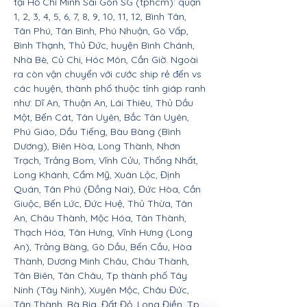
tại Hồ Chí Minh Sài Gòn SG (tphcm): quận
1, 2, 3, 4, 5, 6, 7, 8, 9, 10, 11, 12, Bình Tân,
Tân Phú, Tân Bình, Phú Nhuận, Gò Vấp,
Bình Thạnh, Thủ Đức, huyện Bình Chánh,
Nhà Bè, Củ Chi, Hóc Môn, Cần Giờ. Ngoài
ra còn vận chuyển với cước ship rẻ đến vs
các huyện, thành phố thuộc tỉnh giáp ranh
như: Dĩ An, Thuận An, Lái Thiêu, Thủ Dầu
Một, Bến Cát, Tân Uyên, Bắc Tân Uyên,
Phú Giáo, Dầu Tiếng, Bàu Bàng (Bình
Dương), Biên Hòa, Long Thành, Nhơn
Trạch, Trảng Bom, Vĩnh Cửu, Thống Nhất,
Long Khánh, Cẩm Mỹ, Xuân Lộc, Định
Quán, Tân Phú (Đồng Nai), Đức Hòa, Cần
Giuộc, Bến Lức, Đức Huệ, Thủ Thừa, Tân
An, Châu Thành, Mộc Hóa, Tân Thành,
Thạch Hóa, Tân Hưng, Vĩnh Hưng (Long
An), Trảng Bàng, Gò Dầu, Bến Cầu, Hòa
Thành, Dương Minh Châu, Châu Thành,
Tân Biên, Tân Châu, Tp thành phố Tây
Ninh (Tây Ninh), Xuyên Mộc, Châu Đức,
Tân Thành, Bà Rịa, Đất Đỏ, Long Điền, Tp