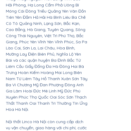
Hải Phòng, Hạ Long Cẩm Phả Uông Bí
Móng Cái Đông Triều Quảng Yên Vân Đồn
Tiên Yên Đầm Hả Hải Hà Bình Liêu Ba Chẽ
Cô Tô Quảng Ninh, Lạng Sơn, Bắc Kạn,
Cao Bằng, Hà Giang, Tuyên Quang, Sông
Công Thái Nguyên, Việt Trì Phú Thọ, Bắc
Giang, Phúc Yên Vĩnh Yên Vĩnh Phúc, Sa Pa
Lào Cai, Sơn La, Lai Châu, Hòa Bình,
Mường Lay Điện Biên Phủ, Nghĩa Lộ Yên
Bái và các quận huyện Ba Đình Bắc Từ
Liêm Cầu Giấy Đống Đa Hà Đông Hai Bà
Trưng Hoàn Kiếm Hoàng Mai Long Biên
Nam Từ Liêm Tây Hồ Thanh Xuân Sơn Tây
Ba Vì Chương Mỹ Đan Phượng Đông Anh
Gia Lâm Hoài Đức Mê Linh Mỹ Đức Phú
Xuyên Phúc Thọ Quốc Oai Sóc Sơn Thạch
Thất Thanh Oai Thanh Trì Thường Tín Ứng
Hòa Hà Nội.
Nội thất Linco Hà Nội còn cung cấp dịch
vụ vận chuyển, giao hàng với chi phí, cước