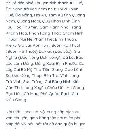
phí rẻ đến nhiều huyện tỉnh thành từ Huế,
Đà Nẵng trở vào nam như: Thừa Thiên
Huế, Đà Nẵng, Hội An, Tam Kỳ tỉnh Quảng
Nam, Quảng Ngãi, Quy Nhơn Bình Định,
Tuy Hòa Phú Yên, Cam Ranh Nha Trang
Khánh Hòa, Phan Rang Tháp Chàm Ninh
Thuận, Mũi Né Phan Thiết Bình Thuận,
Pleiku Gia Lai, Kon Tum, Buôn Ma Thuột
(Buôn Mê Thuột) Daklak (Đắc Lắc), Gia
Nghĩa (Đắc Nông Đăk Nông), Đà Lạt Bảo
Lộc Lâm Đồng, Đồng Xoài Bình Phước, Cai
Lậy Cái Bè Mỹ Tho Tiền Giang, Cao Lãnh
Sa Đéc Đồng Tháp, Bến Tre, Vĩnh Long,
Trà Vinh, Sóc Trăng, Cái Răng Ninh Kiều
Cần Thơ, Long Xuyên Châu Đốc An Giang,
Bạc Liêu, Cà Mau, Phú Quốc, Rạch Giá
Kiên Giang.
Nội thất Linco Hà Nội cung cấp dịch vụ
vận chuyển, giao hàng tận nơi miễn phí
ship đối với hầu hết tất cả các quận huyện