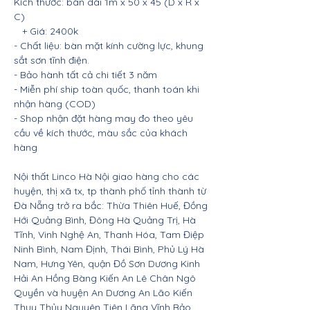
Kích thước: bàn dài 1m x 50 x 45 (D x R x
C)
+ Giá: 2400k
- Chất liệu: bàn mặt kính cường lực, khung
sắt sơn tĩnh điện.
- Bảo hành tất cả chi tiết 3 năm
- Miễn phí ship toàn quốc, thanh toán khi
nhận hàng (COD)
- Shop nhận đặt hàng may đo theo yêu
cầu về kích thước, màu sắc của khách
hàng
Nội thất Linco Hà Nội giao hàng cho các
huyện, thị xã tx, tp thành phố tỉnh thành từ
Đà Nẵng trở ra bắc: Thừa Thiên Huế, Đồng
Hới Quảng Bình, Đông Hà Quảng Trị, Hà
Tĩnh, Vinh Nghệ An, Thanh Hóa, Tam Điệp
Ninh Bình, Nam Định, Thái Bình, Phủ Lý Hà
Nam, Hưng Yên, quận Đồ Sơn Dương Kinh
Hải An Hồng Bàng Kiến An Lê Chân Ngô
Quyền và huyện An Dương An Lão Kiến
Thụy Thủy Nguyên Tiên Lãng Vĩnh Bảo