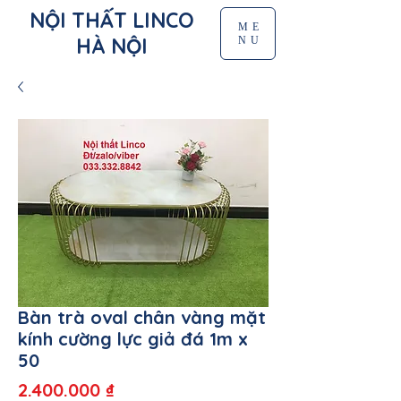
NỘI THẤT LINCO
ME
HÀ NỘI
NU
Bàn trà oval chân vàng mặt
kính cường lực giả đá 1m x
50
Giá
2.400.000 ₫