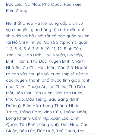
Bạc Liêu, Cà Mau, Phú Quốc, Rạch Giá
Kiên Giang.
Nội thất Linco Hà Nội cung cấp dịch vụ
vận chuyển, giao hàng tận nơi miễn phí
ship đối với hầu hết tất cả các quận huyện
tại Hồ Chí Minh Sài Gòn SG (tphcm): quận
1, 2, 3, 4, 5, 6, 7, 8, 9, 10, 11, 12, Bình Tân,
Tân Phú, Tân Bình, Phú Nhuận, Gò Vấp,
Bình Thạnh, Thủ Đức, huyện Bình Chánh,
Nhà Bè, Củ Chi, Hóc Môn, Cần Giờ. Ngoài
ra còn vận chuyển với cước ship rẻ đến vs
các huyện, thành phố thuộc tỉnh giáp ranh
như: Dĩ An, Thuận An, Lái Thiêu, Thủ Dầu
Một, Bến Cát, Tân Uyên, Bắc Tân Uyên,
Phú Giáo, Dầu Tiếng, Bàu Bàng (Bình
Dương), Biên Hòa, Long Thành, Nhơn
Trạch, Trảng Bom, Vĩnh Cửu, Thống Nhất,
Long Khánh, Cẩm Mỹ, Xuân Lộc, Định
Quán, Tân Phú (Đồng Nai), Đức Hòa, Cần
Giuộc, Bến Lức, Đức Huệ, Thủ Thừa, Tân