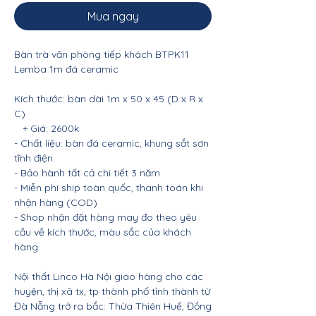
Mua ngay
Bàn trà văn phòng tiếp khách BTPK11
Lemba 1m đá ceramic
Kích thước: bàn dài 1m x 50 x 45 (D x R x
C)
+ Giá: 2600k
- Chất liệu: bàn đá ceramic, khung sắt sơn
tĩnh điện.
- Bảo hành tất cả chi tiết 3 năm
- Miễn phí ship toàn quốc, thanh toán khi
nhận hàng (COD)
- Shop nhận đặt hàng may đo theo yêu
cầu về kích thước, màu sắc của khách
hàng
Nội thất Linco Hà Nội giao hàng cho các
huyện, thị xã tx, tp thành phố tỉnh thành từ
Đà Nẵng trở ra bắc: Thừa Thiên Huế, Đồng