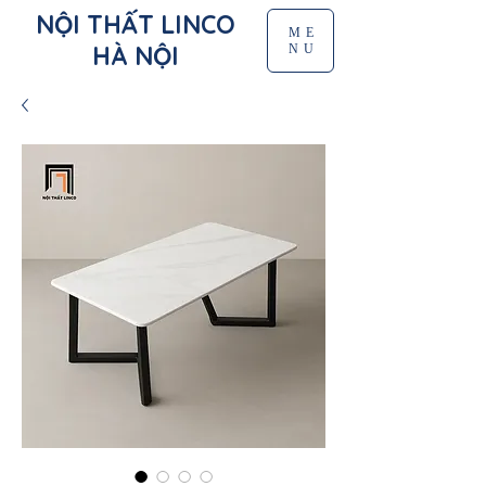
NỘI THẤT LINCO
ME
HÀ NỘI
NU