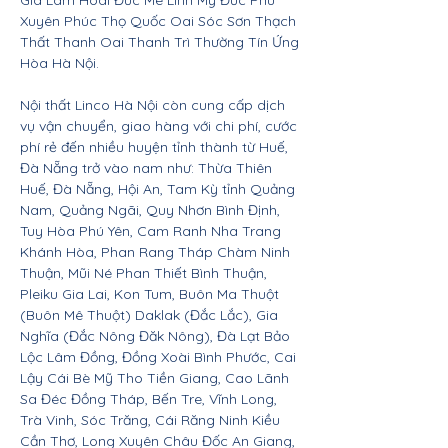
Gia Lâm Hoài Đức Mê Linh Mỹ Đức Phú
Xuyên Phúc Thọ Quốc Oai Sóc Sơn Thạch
Thất Thanh Oai Thanh Trì Thường Tín Ứng
Hòa Hà Nội.
Nội thất Linco Hà Nội còn cung cấp dịch
vụ vận chuyển, giao hàng với chi phí, cước
phí rẻ đến nhiều huyện tỉnh thành từ Huế,
Đà Nẵng trở vào nam như: Thừa Thiên
Huế, Đà Nẵng, Hội An, Tam Kỳ tỉnh Quảng
Nam, Quảng Ngãi, Quy Nhơn Bình Định,
Tuy Hòa Phú Yên, Cam Ranh Nha Trang
Khánh Hòa, Phan Rang Tháp Chàm Ninh
Thuận, Mũi Né Phan Thiết Bình Thuận,
Pleiku Gia Lai, Kon Tum, Buôn Ma Thuột
(Buôn Mê Thuột) Daklak (Đắc Lắc), Gia
Nghĩa (Đắc Nông Đăk Nông), Đà Lạt Bảo
Lộc Lâm Đồng, Đồng Xoài Bình Phước, Cai
Lậy Cái Bè Mỹ Tho Tiền Giang, Cao Lãnh
Sa Đéc Đồng Tháp, Bến Tre, Vĩnh Long,
Trà Vinh, Sóc Trăng, Cái Răng Ninh Kiều
Cần Thơ, Long Xuyên Châu Đốc An Giang,