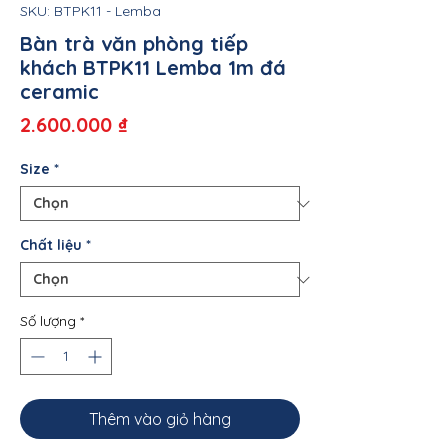
SKU: BTPK11 - Lemba
Bàn trà văn phòng tiếp
khách BTPK11 Lemba 1m đá
ceramic
Giá
2.600.000 ₫
Size
*
Chất liệu
*
Số lượng
*
Thêm vào giỏ hàng