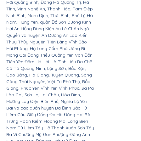
Hới Quảng Bình, Đông Hà Quảng Trị, Hà
Tĩnh, Vinh Nghệ An, Thanh Hóa, Tam Điệp
Ninh Bình, Nam Định, Thái Bình, Phủ Lý Hà
Nam, Hưng Yên, quận Đồ Sơn Dương Kinh
Hải An Hồng Bàng Kiến An Lê Chân Ngô
Quyền và huyện An Dương An Lão Kiến
Thụy Thủy Nguyên Tiên Lãng Vĩnh Bảo
Hải Phòng, Hạ Long Cẩm Phả Uông Bí
Móng Cái Đông Triều Quảng Yên Vân Đồn
Tiên Yên Đầm Hả Hải Hà Bình Liêu Ba Chẽ
Cô Tô Quảng Ninh, Lạng Sơn, Bắc Kạn,
Cao Bằng, Hà Giang, Tuyên Quang, Sông
Công Thái Nguyên, Việt Trì Phú Thọ, Bắc
Giang, Phúc Yên Vĩnh Yên Vĩnh Phúc, Sa Pa
Lào Cai, Sơn La, Lai Châu, Hòa Bình,
Mường Lay Điện Biên Phủ, Nghĩa Lộ Yên
Bái và các quận huyện Ba Đình Bắc Từ
Liêm Cầu Giấy Đống Đa Hà Đông Hai Bà
Trưng Hoàn Kiếm Hoàng Mai Long Biên
Nam Từ Liêm Tây Hồ Thanh Xuân Sơn Tây
Ba Vì Chương Mỹ Đan Phượng Đông Anh