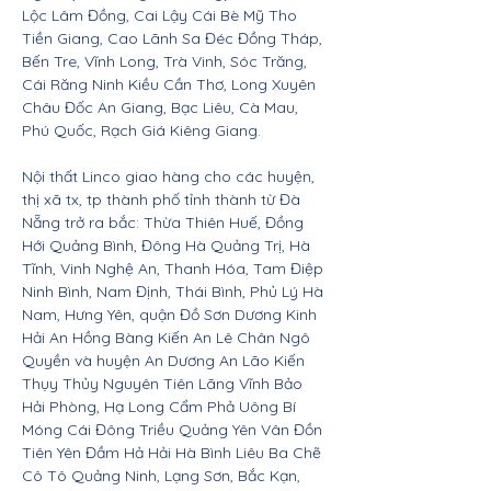
Lộc Lâm Đồng, Cai Lậy Cái Bè Mỹ Tho
Tiền Giang, Cao Lãnh Sa Đéc Đồng Tháp,
Bến Tre, Vĩnh Long, Trà Vinh, Sóc Trăng,
Cái Răng Ninh Kiều Cần Thơ, Long Xuyên
Châu Đốc An Giang, Bạc Liêu, Cà Mau,
Phú Quốc, Rạch Giá Kiêng Giang.
Nội thất Linco giao hàng cho các huyện,
thị xã tx, tp thành phố tỉnh thành từ Đà
Nẵng trở ra bắc: Thừa Thiên Huế, Đồng
Hới Quảng Bình, Đông Hà Quảng Trị, Hà
Tĩnh, Vinh Nghệ An, Thanh Hóa, Tam Điệp
Ninh Bình, Nam Định, Thái Bình, Phủ Lý Hà
Nam, Hưng Yên, quận Đồ Sơn Dương Kinh
Hải An Hồng Bàng Kiến An Lê Chân Ngô
Quyền và huyện An Dương An Lão Kiến
Thụy Thủy Nguyên Tiên Lãng Vĩnh Bảo
Hải Phòng, Hạ Long Cẩm Phả Uông Bí
Móng Cái Đông Triều Quảng Yên Vân Đồn
Tiên Yên Đầm Hả Hải Hà Bình Liêu Ba Chẽ
Cô Tô Quảng Ninh, Lạng Sơn, Bắc Kạn,