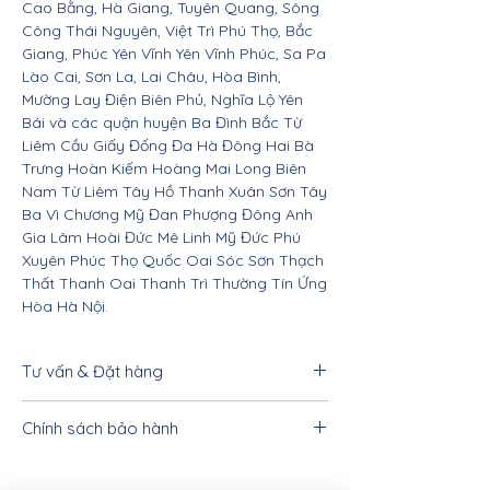
Cao Bằng, Hà Giang, Tuyên Quang, Sông
Công Thái Nguyên, Việt Trì Phú Thọ, Bắc
Giang, Phúc Yên Vĩnh Yên Vĩnh Phúc, Sa Pa
Lào Cai, Sơn La, Lai Châu, Hòa Bình,
Mường Lay Điện Biên Phủ, Nghĩa Lộ Yên
Bái và các quận huyện Ba Đình Bắc Từ
Liêm Cầu Giấy Đống Đa Hà Đông Hai Bà
Trưng Hoàn Kiếm Hoàng Mai Long Biên
Nam Từ Liêm Tây Hồ Thanh Xuân Sơn Tây
Ba Vì Chương Mỹ Đan Phượng Đông Anh
Gia Lâm Hoài Đức Mê Linh Mỹ Đức Phú
Xuyên Phúc Thọ Quốc Oai Sóc Sơn Thạch
Thất Thanh Oai Thanh Trì Thường Tín Ứng
Hòa Hà Nội.
Tư vấn & Đặt hàng
Để được tư vấn cụ thể và hướng dẫn đặt
Chính sách bảo hành
hàng, quý khách vui lòng liên hệ qua
ĐT/zalo/viber: 033.332.8842 -
Nội thất Linco HCM bảo hành 2 năm tất
0962.31.31.40 - 0962.10.20.33