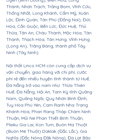
Uyên (Bình Dương), Biên Hòa, Long
Thành, Nhơn Trạch, Trảng Bom, Vĩnh Cửu,
Thống Nhất, Long Khánh, Cẩm Mỹ, Xuân
Lộc, Định Quán, Tân Phú (Đồng Nai), Đức
Hòa, Cần Giuộc, Bến Lức, Đức Huệ, Thủ
Thừa, Tân An, Châu Thành, Mộc Hóa, Tân
Thành, Thạch Hóa, Tân Hưng, Vĩnh Hưng
(Long An), Trảng Bàng, thành phố Tây
Ninh (Tây Ninh).
Nội thất Linco HCM còn cung cấp dịch vụ
vận chuyển, giao hàng với chi phí, cước
phí rẻ đến nhiều huyện tỉnh thành từ Huế,
Đà Nẵng trở vào nam như: Thừa Thiên
Huế, Đà Nẵng, Hội An, Tam Kỳ tỉnh Quảng
Nam, Quảng Ngãi, Quy Nhơn Bình Định,
Tuy Hòa Phú Yên, Cam Ranh Nha Trang
Khánh Hòa, Phan Rang Tháp Chàm Ninh
Thuận, Mũi Né Phan Thiết Bình Thuận,
Pleiku Gia Lai, Kon Tum, Buôn Ma Thuột
(Buôn Mê Thuột) Daklak (Đắc Lắc), Gia
Nghĩa (Đắc Nông Đăk Nông), Đà Lạt Bảo