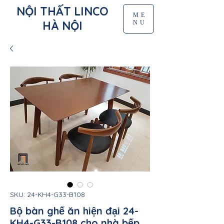
NỘI THẤT LINCO
ME
HÀ NỘI
NU
SKU: 24-KH4-G33-B108
Bộ bàn ghế ăn hiện đại 24-
KH4-G33-B108 cho nhà bếp