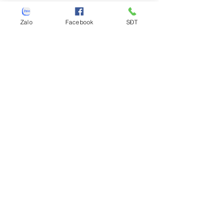
cả mọi chi tiết, bảo hành tận nơi tại nhà
khách hàng
Zalo
Facebook
SĐT