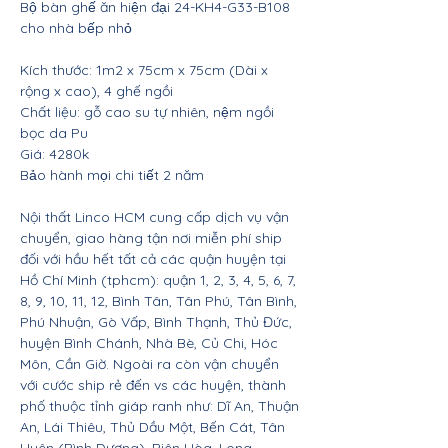
Bộ bàn ghế ăn hiện đại 24-KH4-G33-B108
cho nhà bếp nhỏ
Kích thước: 1m2 x 75cm x 75cm (Dài x
rộng x cao), 4 ghế ngồi
Chất liệu: gỗ cao su tự nhiên, nệm ngồi
bọc da Pu
Giá: 4280k
Bảo hành mọi chi tiết 2 năm
Nội thất Linco HCM cung cấp dịch vụ vận
chuyển, giao hàng tận nơi miễn phí ship
đối với hầu hết tất cả các quận huyện tại
Hồ Chí Minh (tphcm): quận 1, 2, 3, 4, 5, 6, 7,
8, 9, 10, 11, 12, Bình Tân, Tân Phú, Tân Bình,
Phú Nhuận, Gò Vấp, Bình Thạnh, Thủ Đức,
huyện Bình Chánh, Nhà Bè, Củ Chi, Hóc
Môn, Cần Giờ. Ngoài ra còn vận chuyển
với cước ship rẻ đến vs các huyện, thành
phố thuộc tỉnh giáp ranh như: Dĩ An, Thuận
An, Lái Thiêu, Thủ Dầu Một, Bến Cát, Tân