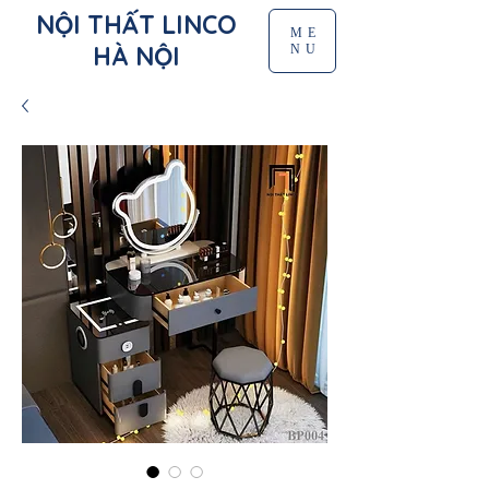
NỘI THẤT LINCO
ME
HÀ NỘI
NU