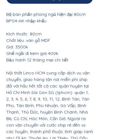
Bộ bàn phấn phòng ngủ hiện đại 80cm
BP04-AK nhập khẩu
Kích thước: 80cm
Chất liệu: ván gỗ MDF
Giá: 3500k
Ghế ngồi đi kèm giá 400k
Bảo hành 12 tháng mọi chi tiết
Nội thất Linco HCM cung cấp dịch vụ vận
chuyển, giao hàng tận nơi miễn phí ship
đối với hầu hết tất cả các quận huyện tại
Hồ Chí Minh Sài Gòn SG (tphcm): quận 1,
2, 3, 4, 5, 6, 7, 8, 9, 10, 11, 12, Bình Tân, Tân
Phú, Tân Bình, Phú Nhuận, Gò Vấp, Bình
Thạnh, Thủ Đức, huyện Bình Chánh, Nhà
Bè, Củ Chi, Hóc Môn, Cần Giờ. Ngoài ra
còn vận chuyển với cước ship rẻ đến vs
các huyện, thành phố thuộc tỉnh giáp ranh
như: Dĩ An, Thuận An, Lái Thiêu, Thủ Dầu