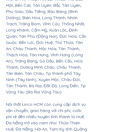
Một, Bến Cát, Tân Uyên, Bắc Tân Uyên,
Phú Giáo, Dầu Tiếng, Bàu Bàng (Bình
Dương), Biên Hòa, Long Thành, Nhơn
Trạch, Trảng Bom, Vĩnh Cửu, Thống Nhất,
Long Khánh, Cẩm Mỹ, Xuân Lộc, Định
Quán, Tân Phú (Đồng Nai), Đức Hòa, Cần
Giuộc, Bến Lức, Đức Huệ, Thủ Thừa, Tân
An, Châu Thành, Mộc Hóa, Tân Thành,
Thạch Hóa, Tân Hưng, Vĩnh Hưng (Long
An), Trảng Bàng, Gò Dầu, Bến Cầu, Hòa
Thành, Dương Minh Châu, Châu Thành,
Tân Biên, Tân Châu, Tp thành phố Tây
Ninh (Tây Ninh), Xuyên Mộc, Châu Đức,
Tân Thành, Bà Rịa, Đất Đỏ, Long Điền, Tp
Vũng Tàu (Bà Rịa Vũng Tàu).
Nội thất Linco HCM còn cung cấp dịch vụ
vận chuyển, giao hàng với chi phí, cước
phí rẻ đến nhiều huyện tỉnh thành từ Huế,
Đà Nẵng trở vào nam như: Thừa Thiên
Huế, Đà Nẵng, Hội An, Tam Kỳ tỉnh Quảng