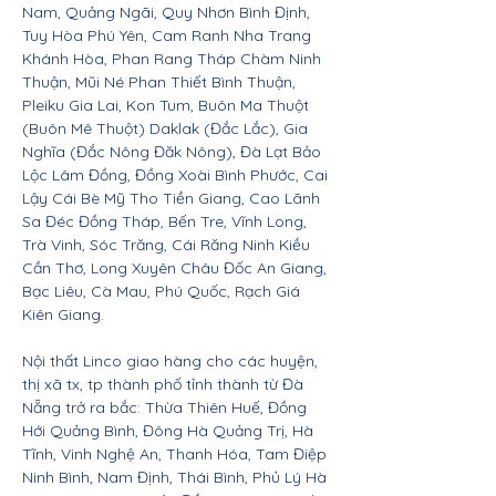
Nam, Quảng Ngãi, Quy Nhơn Bình Định,
Tuy Hòa Phú Yên, Cam Ranh Nha Trang
Khánh Hòa, Phan Rang Tháp Chàm Ninh
Thuận, Mũi Né Phan Thiết Bình Thuận,
Pleiku Gia Lai, Kon Tum, Buôn Ma Thuột
(Buôn Mê Thuột) Daklak (Đắc Lắc), Gia
Nghĩa (Đắc Nông Đăk Nông), Đà Lạt Bảo
Lộc Lâm Đồng, Đồng Xoài Bình Phước, Cai
Lậy Cái Bè Mỹ Tho Tiền Giang, Cao Lãnh
Sa Đéc Đồng Tháp, Bến Tre, Vĩnh Long,
Trà Vinh, Sóc Trăng, Cái Răng Ninh Kiều
Cần Thơ, Long Xuyên Châu Đốc An Giang,
Bạc Liêu, Cà Mau, Phú Quốc, Rạch Giá
Kiên Giang.
Nội thất Linco giao hàng cho các huyện,
thị xã tx, tp thành phố tỉnh thành từ Đà
Nẵng trở ra bắc: Thừa Thiên Huế, Đồng
Hới Quảng Bình, Đông Hà Quảng Trị, Hà
Tĩnh, Vinh Nghệ An, Thanh Hóa, Tam Điệp
Ninh Bình, Nam Định, Thái Bình, Phủ Lý Hà