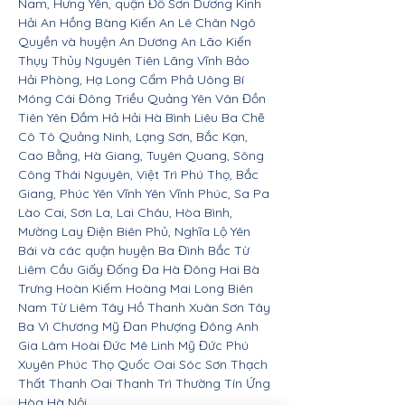
Nam, Hưng Yên, quận Đồ Sơn Dương Kinh
Hải An Hồng Bàng Kiến An Lê Chân Ngô
Quyền và huyện An Dương An Lão Kiến
Thụy Thủy Nguyên Tiên Lãng Vĩnh Bảo
Hải Phòng, Hạ Long Cẩm Phả Uông Bí
Móng Cái Đông Triều Quảng Yên Vân Đồn
Tiên Yên Đầm Hả Hải Hà Bình Liêu Ba Chẽ
Cô Tô Quảng Ninh, Lạng Sơn, Bắc Kạn,
Cao Bằng, Hà Giang, Tuyên Quang, Sông
Công Thái Nguyên, Việt Trì Phú Thọ, Bắc
Giang, Phúc Yên Vĩnh Yên Vĩnh Phúc, Sa Pa
Lào Cai, Sơn La, Lai Châu, Hòa Bình,
Mường Lay Điện Biên Phủ, Nghĩa Lộ Yên
Bái và các quận huyện Ba Đình Bắc Từ
Liêm Cầu Giấy Đống Đa Hà Đông Hai Bà
Trưng Hoàn Kiếm Hoàng Mai Long Biên
Nam Từ Liêm Tây Hồ Thanh Xuân Sơn Tây
Ba Vì Chương Mỹ Đan Phượng Đông Anh
Gia Lâm Hoài Đức Mê Linh Mỹ Đức Phú
Xuyên Phúc Thọ Quốc Oai Sóc Sơn Thạch
Thất Thanh Oai Thanh Trì Thường Tín Ứng
Hòa Hà Nội.