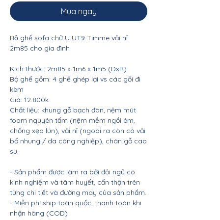
Mua ngay
Bộ ghế sofa chữ U UT9 Timme vải nỉ
2m85 cho gia đình
Kích thước: 2m85 x 1m6 x 1m5 (DxR)
Bộ ghế gồm: 4 ghế ghép lại vs các gối đi
kèm
Giá: 12.800k
Chất liệu: khung gỗ bạch đàn, nệm mút
foam nguyên tấm (nệm mềm ngồi êm,
chống xẹp lún), vải nỉ (ngoài ra còn có vải
bố nhung / da công nghiệp), chân gỗ cao
su.
- Sản phẩm được làm ra bởi đội ngũ có
kinh nghiệm và tâm huyết, cẩn thận trên
từng chi tiết và đường may của sản phẩm.
- Miễn phí ship toàn quốc, thanh toán khi
nhận hàng (COD)