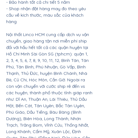
- Bảo hành tất cả chi tiết 5 năm
- Shop nhận đặt hàng may đo theo yêu
cầu về kích thước, màu sắc của khách
hàng
Nội thất Linco HCM cung cấp dịch vụ vận
chuyển, giao hàng tận nơi miễn phí ship
đối với hầu hết tất cả các quận huyện tại
Hồ Chí Minh Sài Gòn SG (tphcm): quận 1,
2, 3, 4, 5, 6, 7, 8, 9, 10, 11, 12, Bình Tân, Tân
Phú, Tân Bình, Phú Nhuận, Gò Vấp, Bình
Thạnh, Thủ Đức, huyện Bình Chánh, Nhà
Bè, Củ Chi, Hóc Môn, Cần Giờ. Ngoài ra
còn vận chuyển với cước ship rẻ đến vs
các huyện, thành phố thuộc tỉnh giáp ranh
như: Dĩ An, Thuận An, Lái Thiêu, Thủ Dầu
Một, Bến Cát, Tân Uyên, Bắc Tân Uyên,
Phú Giáo, Dầu Tiếng, Bàu Bàng (Bình
Dương), Biên Hòa, Long Thành, Nhơn
Trạch, Trảng Bom, Vĩnh Cửu, Thống Nhất,
Long Khánh, Cẩm Mỹ, Xuân Lộc, Định