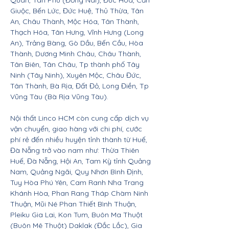
Quán, Tân Phú (Đồng Nai), Đức Hòa, Cần
Giuộc, Bến Lức, Đức Huệ, Thủ Thừa, Tân
An, Châu Thành, Mộc Hóa, Tân Thành,
Thạch Hóa, Tân Hưng, Vĩnh Hưng (Long
An), Trảng Bàng, Gò Dầu, Bến Cầu, Hòa
Thành, Dương Minh Châu, Châu Thành,
Tân Biên, Tân Châu, Tp thành phố Tây
Ninh (Tây Ninh), Xuyên Mộc, Châu Đức,
Tân Thành, Bà Rịa, Đất Đỏ, Long Điền, Tp
Vũng Tàu (Bà Rịa Vũng Tàu).
Nội thất Linco HCM còn cung cấp dịch vụ
vận chuyển, giao hàng với chi phí, cước
phí rẻ đến nhiều huyện tỉnh thành từ Huế,
Đà Nẵng trở vào nam như: Thừa Thiên
Huế, Đà Nẵng, Hội An, Tam Kỳ tỉnh Quảng
Nam, Quảng Ngãi, Quy Nhơn Bình Định,
Tuy Hòa Phú Yên, Cam Ranh Nha Trang
Khánh Hòa, Phan Rang Tháp Chàm Ninh
Thuận, Mũi Né Phan Thiết Bình Thuận,
Pleiku Gia Lai, Kon Tum, Buôn Ma Thuột
(Buôn Mê Thuột) Daklak (Đắc Lắc), Gia