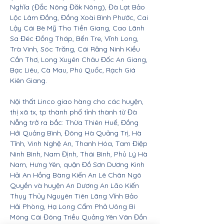
Nghĩa (Đắc Nông Đăk Nông), Đà Lạt Bảo
Lộc Lâm Đồng, Đồng Xoài Bình Phước, Cai
Lậy Cái Bè Mỹ Tho Tiền Giang, Cao Lãnh
Sa Đéc Đồng Tháp, Bến Tre, Vĩnh Long,
Trà Vinh, Sóc Trăng, Cái Răng Ninh Kiều
Cần Thơ, Long Xuyên Châu Đốc An Giang,
Bạc Liêu, Cà Mau, Phú Quốc, Rạch Giá
Kiên Giang.
Nội thất Linco giao hàng cho các huyện,
thị xã tx, tp thành phố tỉnh thành từ Đà
Nẵng trở ra bắc: Thừa Thiên Huế, Đồng
Hới Quảng Bình, Đông Hà Quảng Trị, Hà
Tĩnh, Vinh Nghệ An, Thanh Hóa, Tam Điệp
Ninh Bình, Nam Định, Thái Bình, Phủ Lý Hà
Nam, Hưng Yên, quận Đồ Sơn Dương Kinh
Hải An Hồng Bàng Kiến An Lê Chân Ngô
Quyền và huyện An Dương An Lão Kiến
Thụy Thủy Nguyên Tiên Lãng Vĩnh Bảo
Hải Phòng, Hạ Long Cẩm Phả Uông Bí
Móng Cái Đông Triều Quảng Yên Vân Đồn