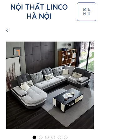
NỘI THẤT LINCO
ME
HÀ NỘI
NU