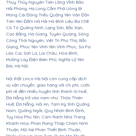
Thụy Thủy Nguyên Tiên Lãng Vĩnh Bảo
Hải Phòng, Hạ Long Cẩm Phả Uông Bí
Móng Cái Đông Triều Quảng Yên Vân Đồn
Tiên Yên Đầm Hả Hải Hà Bình Liêu Ba Chẽ
Cô Tô Quảng Ninh, Lạng Sơn, Bắc Kạn,
Cao Bằng, Hà Giang, Tuyên Quang, Sông
Công Thái Nguyên, Việt Trì Phú Thọ, Bắc
Giang, Phúc Yên Vĩnh Yên Vĩnh Phúc, Sa Pa
Lào Cai, Sơn La, Lai Châu, Hòa Bình,
Mường Lay Điện Biên Phủ, Nghĩa Lộ Yên
Bái, Hà Nội.
Nội thất Linco Hà Nội còn cung cấp dịch
vụ vận chuyển, giao hàng với chi phí, cước
phí rẻ đến nhiều huyện tỉnh thành từ Huế,
Đà Nẵng trở vào nam như: Thừa Thiên
Huế, Đà Nẵng, Hội An, Tam Kỳ tỉnh Quảng
Nam, Quảng Ngãi, Quy Nhơn Bình Định,
Tuy Hòa Phú Yên, Cam Ranh Nha Trang
Khánh Hòa, Phan Rang Tháp Chàm Ninh
Thuận, Mũi Né Phan Thiết Bình Thuận,