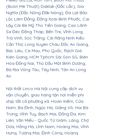
Pleiku Gia Lai, Kon Tum, Buôn Ma Thuột
(Buôn Mê Thuột) Daklak (Đắc Lắc), Gia
Nghĩa (Đắc Nông Đăk Nông), Đà Lạt Bảo
Lộc Lâm Đồng, Đồng Xoài Bình Phước, Cai
Lậy Cái Bè Mỹ Tho Tiền Giang, Cao Lãnh
Sa Đéc Đồng Tháp, Bến Tre, Vĩnh Long,
Trà Vinh, Sóc Trăng, Cái Răng Ninh Kiều
Cần Thơ, Long Xuyên Châu Đốc An Giang,
Bạc Liêu, Cà Mau, Phú Quốc, Rạch Giá
Kiên Giang, HCM Tphcm Sài Gòn SG, Biên
Hòa Đồng Nai, Thủ Dầu Một Bình Dương,
Bà Rịa Vũng Tàu, Tây Ninh, Tân An Long
An
Nội thất Linco Hà Nội cung cấp dịch vụ
vận chuyển, giao hàng tận nơi miễn phí
ship tất cả phường xã: Hoàn Kiếm, Cửa
Nam, Ba Đình, Ngọc Hà, Giảng Võ, Hai Bà
Trưng, Vĩnh Tuy, Bạch Mai, Đống Đa, Kim
Liên, Văn Miếu - Quốc Tử Giám, Láng, Chợ
Dừa, Hồng Hà, Lĩnh Nam, Hoàng Mai, Vĩnh
Hưng, Tương Mai, Định Công, Hoàng