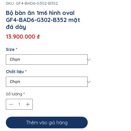
SKU: GF4-BAD6-G302-B352
Bộ bàn ăn 1m6 hình oval
GF4-BAD6-G302-B352 mặt
đá dày
Giá
13.900.000 ₫
Size
*
Chất liệu
*
Số lượng
*
Thêm vào giỏ hàng