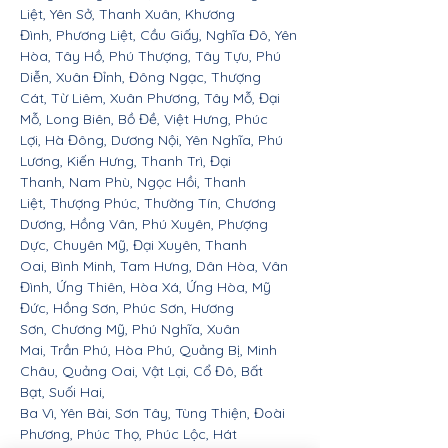
Liệt, Yên Sở, Thanh Xuân, Khương
Đình, Phương Liệt, Cầu Giấy, Nghĩa Đô, Yên
Hòa, Tây Hồ, Phú Thượng, Tây Tựu, Phú
Diễn, Xuân Đỉnh, Đông Ngạc, Thượng
Cát, Từ Liêm, Xuân Phương, Tây Mỗ, Đại
Mỗ, Long Biên, Bồ Đề, Việt Hưng, Phúc
Lợi, Hà Đông, Dương Nội, Yên Nghĩa, Phú
Lương, Kiến Hưng, Thanh Trì, Đại
Thanh, Nam Phù, Ngọc Hồi, Thanh
Liệt, Thượng Phúc, Thường Tín, Chương
Dương, Hồng Vân, Phú Xuyên, Phượng
Dực, Chuyên Mỹ, Đại Xuyên, Thanh
Oai, Bình Minh, Tam Hưng, Dân Hòa, Vân
Đình, Ứng Thiên, Hòa Xá, Ứng Hòa, Mỹ
Đức, Hồng Sơn, Phúc Sơn, Hương
Sơn, Chương Mỹ, Phú Nghĩa, Xuân
Mai, Trần Phú, Hòa Phú, Quảng Bị, Minh
Châu, Quảng Oai, Vật Lại, Cổ Đô, Bất
Bạt, Suối Hai,
Ba Vì, Yên Bài, Sơn Tây, Tùng Thiện, Đoài
Phương, Phúc Thọ, Phúc Lộc, Hát