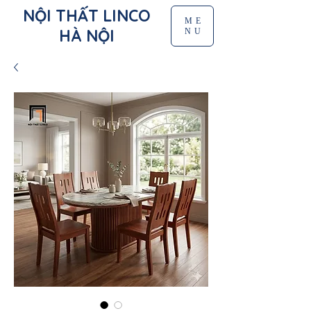
NỘI THẤT LINCO
ME
HÀ NỘI
NU