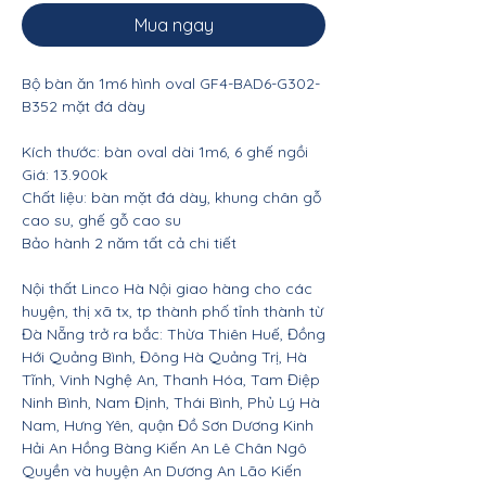
Mua ngay
Bộ bàn ăn 1m6 hình oval GF4-BAD6-G302-
B352 mặt đá dày
Kích thước: bàn oval dài 1m6, 6 ghế ngồi
Giá: 13.900k
Chất liệu: bàn mặt đá dày, khung chân gỗ
cao su, ghế gỗ cao su
Bảo hành 2 năm tất cả chi tiết
Nội thất Linco Hà Nội giao hàng cho các
huyện, thị xã tx, tp thành phố tỉnh thành từ
Đà Nẵng trở ra bắc: Thừa Thiên Huế, Đồng
Hới Quảng Bình, Đông Hà Quảng Trị, Hà
Tĩnh, Vinh Nghệ An, Thanh Hóa, Tam Điệp
Ninh Bình, Nam Định, Thái Bình, Phủ Lý Hà
Nam, Hưng Yên, quận Đồ Sơn Dương Kinh
Hải An Hồng Bàng Kiến An Lê Chân Ngô
Quyền và huyện An Dương An Lão Kiến