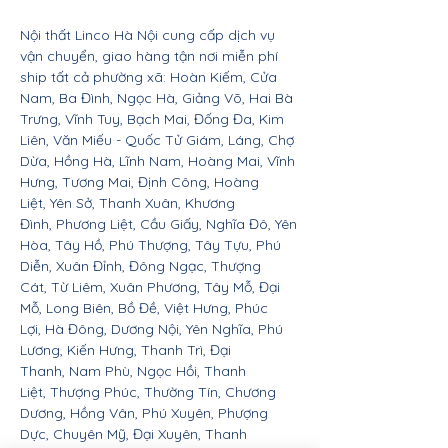
Nội thất Linco Hà Nội cung cấp dịch vụ
vận chuyển, giao hàng tận nơi miễn phí
ship tất cả phường xã: Hoàn Kiếm, Cửa
Nam, Ba Đình, Ngọc Hà, Giảng Võ, Hai Bà
Trưng, Vĩnh Tuy, Bạch Mai, Đống Đa, Kim
Liên, Văn Miếu - Quốc Tử Giám, Láng, Chợ
Dừa, Hồng Hà, Lĩnh Nam, Hoàng Mai, Vĩnh
Hưng, Tương Mai, Định Công, Hoàng
Liệt, Yên Sở, Thanh Xuân, Khương
Đình, Phương Liệt, Cầu Giấy, Nghĩa Đô, Yên
Hòa, Tây Hồ, Phú Thượng, Tây Tựu, Phú
Diễn, Xuân Đỉnh, Đông Ngạc, Thượng
Cát, Từ Liêm, Xuân Phương, Tây Mỗ, Đại
Mỗ, Long Biên, Bồ Đề, Việt Hưng, Phúc
Lợi, Hà Đông, Dương Nội, Yên Nghĩa, Phú
Lương, Kiến Hưng, Thanh Trì, Đại
Thanh, Nam Phù, Ngọc Hồi, Thanh
Liệt, Thượng Phúc, Thường Tín, Chương
Dương, Hồng Vân, Phú Xuyên, Phượng
Dực, Chuyên Mỹ, Đại Xuyên, Thanh