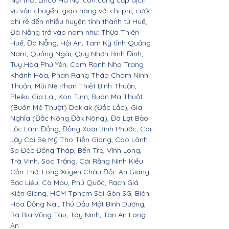
Nội thất Linco Hà Nội còn cung cấp dịch
vụ vận chuyển, giao hàng với chi phí, cước
phí rẻ đến nhiều huyện tỉnh thành từ Huế,
Đà Nẵng trở vào nam như: Thừa Thiên
Huế, Đà Nẵng, Hội An, Tam Kỳ tỉnh Quảng
Nam, Quảng Ngãi, Quy Nhơn Bình Định,
Tuy Hòa Phú Yên, Cam Ranh Nha Trang
Khánh Hòa, Phan Rang Tháp Chàm Ninh
Thuận, Mũi Né Phan Thiết Bình Thuận,
Pleiku Gia Lai, Kon Tum, Buôn Ma Thuột
(Buôn Mê Thuột) Daklak (Đắc Lắc), Gia
Nghĩa (Đắc Nông Đăk Nông), Đà Lạt Bảo
Lộc Lâm Đồng, Đồng Xoài Bình Phước, Cai
Lậy Cái Bè Mỹ Tho Tiền Giang, Cao Lãnh
Sa Đéc Đồng Tháp, Bến Tre, Vĩnh Long,
Trà Vinh, Sóc Trăng, Cái Răng Ninh Kiều
Cần Thơ, Long Xuyên Châu Đốc An Giang,
Bạc Liêu, Cà Mau, Phú Quốc, Rạch Giá
Kiên Giang, HCM Tphcm Sài Gòn SG, Biên
Hòa Đồng Nai, Thủ Dầu Một Bình Dương,
Bà Rịa Vũng Tàu, Tây Ninh, Tân An Long
An