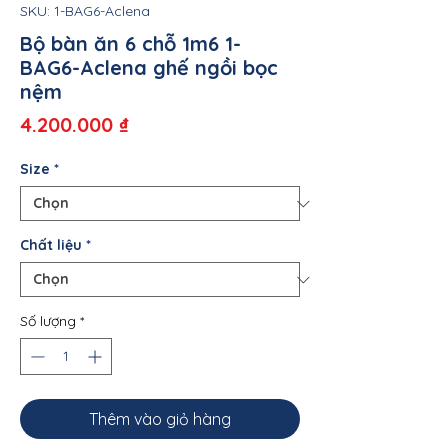
SKU: 1-BAG6-Aclena
Bộ bàn ăn 6 chỗ 1m6 1-
BAG6-Aclena ghế ngồi bọc
nệm
Giá
4.200.000 ₫
Size
*
Chất liệu
*
Số lượng
*
Thêm vào giỏ hàng