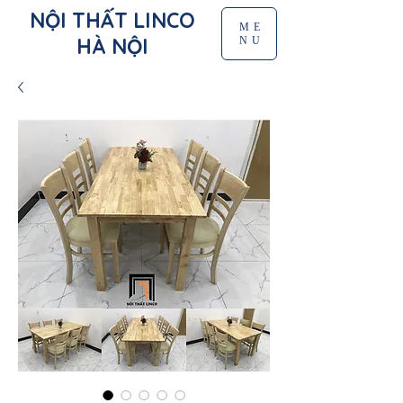
NỘI THẤT LINCO
ME
HÀ NỘI
NU