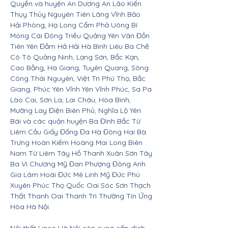
Quyền và huyện An Dương An Lão Kiến
Thụy Thủy Nguyên Tiên Lãng Vĩnh Bảo
Hải Phòng, Hạ Long Cẩm Phả Uông Bí
Móng Cái Đông Triều Quảng Yên Vân Đồn
Tiên Yên Đầm Hả Hải Hà Bình Liêu Ba Chẽ
Cô Tô Quảng Ninh, Lạng Sơn, Bắc Kạn,
Cao Bằng, Hà Giang, Tuyên Quang, Sông
Công Thái Nguyên, Việt Trì Phú Thọ, Bắc
Giang, Phúc Yên Vĩnh Yên Vĩnh Phúc, Sa Pa
Lào Cai, Sơn La, Lai Châu, Hòa Bình,
Mường Lay Điện Biên Phủ, Nghĩa Lộ Yên
Bái và các quận huyện Ba Đình Bắc Từ
Liêm Cầu Giấy Đống Đa Hà Đông Hai Bà
Trưng Hoàn Kiếm Hoàng Mai Long Biên
Nam Từ Liêm Tây Hồ Thanh Xuân Sơn Tây
Ba Vì Chương Mỹ Đan Phượng Đông Anh
Gia Lâm Hoài Đức Mê Linh Mỹ Đức Phú
Xuyên Phúc Thọ Quốc Oai Sóc Sơn Thạch
Thất Thanh Oai Thanh Trì Thường Tín Ứng
Hòa Hà Nội.