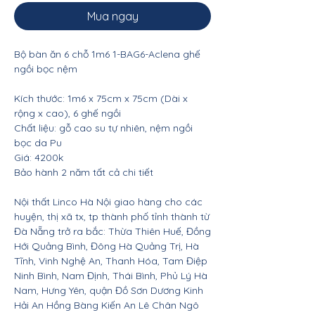
Mua ngay
Bộ bàn ăn 6 chỗ 1m6 1-BAG6-Aclena ghế
ngồi bọc nệm
Kích thước: 1m6 x 75cm x 75cm (Dài x
rộng x cao), 6 ghế ngồi
Chất liệu: gỗ cao su tự nhiên, nệm ngồi
bọc da Pu
Giá: 4200k
Bảo hành 2 năm tất cả chi tiết
Nội thất Linco Hà Nội giao hàng cho các
huyện, thị xã tx, tp thành phố tỉnh thành từ
Đà Nẵng trở ra bắc: Thừa Thiên Huế, Đồng
Hới Quảng Bình, Đông Hà Quảng Trị, Hà
Tĩnh, Vinh Nghệ An, Thanh Hóa, Tam Điệp
Ninh Bình, Nam Định, Thái Bình, Phủ Lý Hà
Nam, Hưng Yên, quận Đồ Sơn Dương Kinh
Hải An Hồng Bàng Kiến An Lê Chân Ngô