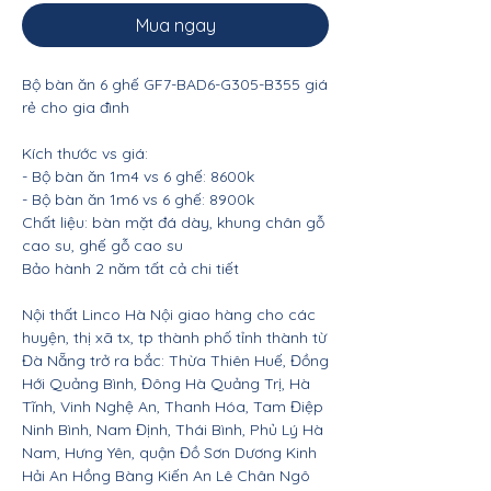
Mua ngay
Bộ bàn ăn 6 ghế GF7-BAD6-G305-B355 giá
rẻ cho gia đình
Kích thước vs giá:
- Bộ bàn ăn 1m4 vs 6 ghế: 8600k
- Bộ bàn ăn 1m6 vs 6 ghế: 8900k
Chất liệu: bàn mặt đá dày, khung chân gỗ
cao su, ghế gỗ cao su
Bảo hành 2 năm tất cả chi tiết
Nội thất Linco Hà Nội giao hàng cho các
huyện, thị xã tx, tp thành phố tỉnh thành từ
Đà Nẵng trở ra bắc: Thừa Thiên Huế, Đồng
Hới Quảng Bình, Đông Hà Quảng Trị, Hà
Tĩnh, Vinh Nghệ An, Thanh Hóa, Tam Điệp
Ninh Bình, Nam Định, Thái Bình, Phủ Lý Hà
Nam, Hưng Yên, quận Đồ Sơn Dương Kinh
Hải An Hồng Bàng Kiến An Lê Chân Ngô