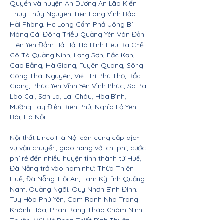
Quyền và huyện An Dương An Lão Kiến
Thụy Thủy Nguyên Tiên Lãng Vĩnh Bảo
Hải Phòng, Hạ Long Cẩm Phả Uông Bí
Móng Cái Đông Triều Quảng Yên Vân Đồn
Tiên Yên Đầm Hả Hải Hà Bình Liêu Ba Chẽ
Cô Tô Quảng Ninh, Lạng Sơn, Bắc Kạn,
Cao Bằng, Hà Giang, Tuyên Quang, Sông
Công Thái Nguyên, Việt Trì Phú Thọ, Bắc
Giang, Phúc Yên Vĩnh Yên Vĩnh Phúc, Sa Pa
Lào Cai, Sơn La, Lai Châu, Hòa Bình,
Mường Lay Điện Biên Phủ, Nghĩa Lộ Yên
Bái, Hà Nội.
Nội thất Linco Hà Nội còn cung cấp dịch
vụ vận chuyển, giao hàng với chi phí, cước
phí rẻ đến nhiều huyện tỉnh thành từ Huế,
Đà Nẵng trở vào nam như: Thừa Thiên
Huế, Đà Nẵng, Hội An, Tam Kỳ tỉnh Quảng
Nam, Quảng Ngãi, Quy Nhơn Bình Định,
Tuy Hòa Phú Yên, Cam Ranh Nha Trang
Khánh Hòa, Phan Rang Tháp Chàm Ninh