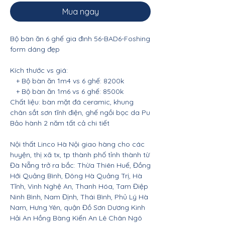
Mua ngay
Bộ bàn ăn 6 ghế gia đình 56-BAD6-Foshing
form dáng đẹp
Kích thước vs giá:
+ Bộ bàn ăn 1m4 vs 6 ghế: 8200k
+ Bộ bàn ăn 1m6 vs 6 ghế: 8500k
Chất liệu: bàn mặt đá ceramic, khung
chân sắt sơn tĩnh điện, ghế ngồi bọc da Pu
Bảo hành 2 năm tất cả chi tiết
Nội thất Linco Hà Nội giao hàng cho các
huyện, thị xã tx, tp thành phố tỉnh thành từ
Đà Nẵng trở ra bắc: Thừa Thiên Huế, Đồng
Hới Quảng Bình, Đông Hà Quảng Trị, Hà
Tĩnh, Vinh Nghệ An, Thanh Hóa, Tam Điệp
Ninh Bình, Nam Định, Thái Bình, Phủ Lý Hà
Nam, Hưng Yên, quận Đồ Sơn Dương Kinh
Hải An Hồng Bàng Kiến An Lê Chân Ngô