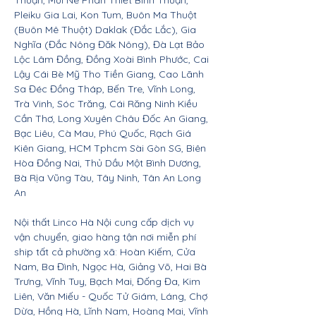
Thuận, Mũi Né Phan Thiết Bình Thuận,
Pleiku Gia Lai, Kon Tum, Buôn Ma Thuột
(Buôn Mê Thuột) Daklak (Đắc Lắc), Gia
Nghĩa (Đắc Nông Đăk Nông), Đà Lạt Bảo
Lộc Lâm Đồng, Đồng Xoài Bình Phước, Cai
Lậy Cái Bè Mỹ Tho Tiền Giang, Cao Lãnh
Sa Đéc Đồng Tháp, Bến Tre, Vĩnh Long,
Trà Vinh, Sóc Trăng, Cái Răng Ninh Kiều
Cần Thơ, Long Xuyên Châu Đốc An Giang,
Bạc Liêu, Cà Mau, Phú Quốc, Rạch Giá
Kiên Giang, HCM Tphcm Sài Gòn SG, Biên
Hòa Đồng Nai, Thủ Dầu Một Bình Dương,
Bà Rịa Vũng Tàu, Tây Ninh, Tân An Long
An
Nội thất Linco Hà Nội cung cấp dịch vụ
vận chuyển, giao hàng tận nơi miễn phí
ship tất cả phường xã: Hoàn Kiếm, Cửa
Nam, Ba Đình, Ngọc Hà, Giảng Võ, Hai Bà
Trưng, Vĩnh Tuy, Bạch Mai, Đống Đa, Kim
Liên, Văn Miếu - Quốc Tử Giám, Láng, Chợ
Dừa, Hồng Hà, Lĩnh Nam, Hoàng Mai, Vĩnh