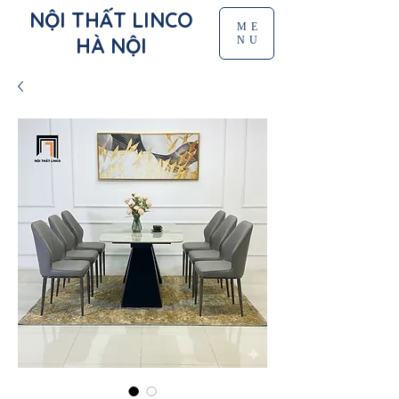
NỘI THẤT LINCO
ME
HÀ NỘI
NU