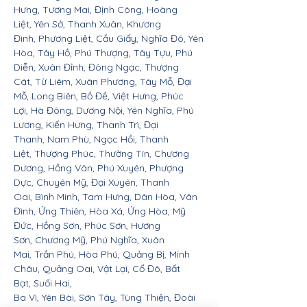
Hưng, Tương Mai, Định Công, Hoàng
Liệt, Yên Sở, Thanh Xuân, Khương
Đình, Phương Liệt, Cầu Giấy, Nghĩa Đô, Yên
Hòa, Tây Hồ, Phú Thượng, Tây Tựu, Phú
Diễn, Xuân Đỉnh, Đông Ngạc, Thượng
Cát, Từ Liêm, Xuân Phương, Tây Mỗ, Đại
Mỗ, Long Biên, Bồ Đề, Việt Hưng, Phúc
Lợi, Hà Đông, Dương Nội, Yên Nghĩa, Phú
Lương, Kiến Hưng, Thanh Trì, Đại
Thanh, Nam Phù, Ngọc Hồi, Thanh
Liệt, Thượng Phúc, Thường Tín, Chương
Dương, Hồng Vân, Phú Xuyên, Phượng
Dực, Chuyên Mỹ, Đại Xuyên, Thanh
Oai, Bình Minh, Tam Hưng, Dân Hòa, Vân
Đình, Ứng Thiên, Hòa Xá, Ứng Hòa, Mỹ
Đức, Hồng Sơn, Phúc Sơn, Hương
Sơn, Chương Mỹ, Phú Nghĩa, Xuân
Mai, Trần Phú, Hòa Phú, Quảng Bị, Minh
Châu, Quảng Oai, Vật Lại, Cổ Đô, Bất
Bạt, Suối Hai,
Ba Vì, Yên Bài, Sơn Tây, Tùng Thiện, Đoài