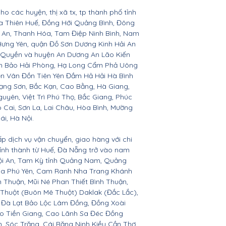
ho các huyện, thị xã tx, tp thành phố tỉnh
ừa Thiên Huế, Đồng Hới Quảng Bình, Đông
ệ An, Thanh Hóa, Tam Điệp Ninh Bình, Nam
Hưng Yên, quận Đồ Sơn Dương Kinh Hải An
 Quyền và huyện An Dương An Lão Kiến
nh Bảo Hải Phòng, Hạ Long Cẩm Phả Uông
ên Vân Đồn Tiên Yên Đầm Hả Hải Hà Bình
ạng Sơn, Bắc Kạn, Cao Bằng, Hà Giang,
yên, Việt Trì Phú Thọ, Bắc Giang, Phúc
o Cai, Sơn La, Lai Châu, Hòa Bình, Mường
ái, Hà Nội.
ấp dịch vụ vận chuyển, giao hàng với chi
 tỉnh thành từ Huế, Đà Nẵng trở vào nam
Hội An, Tam Kỳ tỉnh Quảng Nam, Quảng
Hòa Phú Yên, Cam Ranh Nha Trang Khánh
Thuận, Mũi Né Phan Thiết Bình Thuận,
 Thuột (Buôn Mê Thuột) Daklak (Đắc Lắc),
 Đà Lạt Bảo Lộc Lâm Đồng, Đồng Xoài
ho Tiền Giang, Cao Lãnh Sa Đéc Đồng
h, Sóc Trăng, Cái Răng Ninh Kiều Cần Thơ,