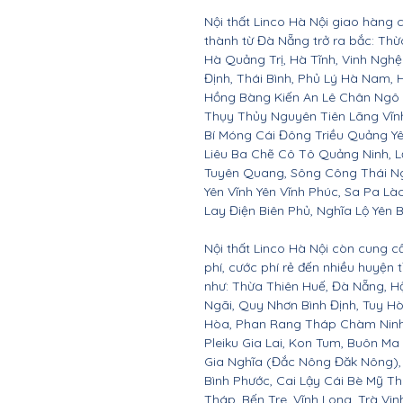
Nội thất Linco Hà Nội giao hàng c
thành từ Đà Nẵng trở ra bắc: Th
Hà Quảng Trị, Hà Tĩnh, Vinh Ngh
Định, Thái Bình, Phủ Lý Hà Nam, 
Hồng Bàng Kiến An Lê Chân Ngô
Thụy Thủy Nguyên Tiên Lãng Vĩ
Bí Móng Cái Đông Triều Quảng Y
Liêu Ba Chẽ Cô Tô Quảng Ninh, L
Tuyên Quang, Sông Công Thái Ngu
Yên Vĩnh Yên Vĩnh Phúc, Sa Pa Là
Lay Điện Biên Phủ, Nghĩa Lộ Yên B
Nội thất Linco Hà Nội còn cung c
phí, cước phí rẻ đến nhiều huyện
như: Thừa Thiên Huế, Đà Nẵng, 
Ngãi, Quy Nhơn Bình Định, Tuy 
Hòa, Phan Rang Tháp Chàm Ninh 
Pleiku Gia Lai, Kon Tum, Buôn Ma
Gia Nghĩa (Đắc Nông Đăk Nông),
Bình Phước, Cai Lậy Cái Bè Mỹ T
Tháp, Bến Tre, Vĩnh Long, Trà Vin