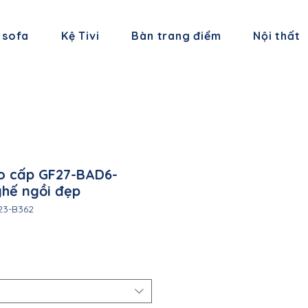
 sofa
Kệ Tivi
Bàn trang điểm
Nội thất
o cấp GF27-BAD6-
ghế ngồi đẹp
23-B362
iá