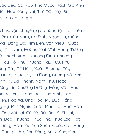
ạc Liêu, Cà Mau, Phú Quốc, Rạch Giá Kiên
iên Hòa Đồng Nai, Thủ Dầu Một Bình
h, Tân An Long An
ịch vụ vận chuyển, giao hàng tận nơi miễn
 Kiếm, Cửa Nam, Ba Đình, Ngọc Hà, Giảng
Mai, Đống Đa, Kim Liên, Văn Miếu - Quốc
, Lĩnh Nam, Hoàng Mai, Vĩnh Hưng, Tương
Sở, Thanh Xuân, Khương Đình, Phương
a, Tây Hồ, Phú Thượng, Tây Tựu, Phú
ợng Cát, Từ Liêm, Xuân Phương, Tây
t Hưng, Phúc Lợi, Hà Đông, Dương Nội, Yên
nh Trì, Đại Thanh, Nam Phù, Ngọc
hường Tín, Chương Dương, Hồng Vân, Phú
ại Xuyên, Thanh Oai, Bình Minh, Tam
iên, Hòa Xá, Ứng Hòa, Mỹ Đức, Hồng
g Mỹ, Phú Nghĩa, Xuân Mai, Trần Phú, Hòa
ai, Vật Lại, Cổ Đô, Bất Bạt, Suối Hai,
ện, Đoài Phương, Phúc Thọ, Phúc Lộc, Hát
hương, Hòa Lạc, Yên Xuân, Quốc Oai, Hưng
c, Dương Hòa, Sơn Đồng, An Khánh, Đan