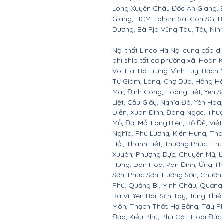
Long Xuyên Châu Đốc An Giang, B
Giang, HCM Tphcm Sài Gòn SG, B
Dương, Bà Rịa Vũng Tàu, Tây Nin
Nội thất Linco Hà Nội cung cấp d
phí ship tất cả phường xã: Hoàn
Võ, Hai Bà Trưng, Vĩnh Tuy, Bạch 
Tử Giám, Láng, Chợ Dừa, Hồng Hà
Mai, Định Công, Hoàng Liệt, Yên 
Liệt, Cầu Giấy, Nghĩa Đô, Yên Hò
Diễn, Xuân Đỉnh, Đông Ngạc, Thư
Mỗ, Đại Mỗ, Long Biên, Bồ Đề, Việ
Nghĩa, Phú Lương, Kiến Hưng, Tha
Hồi, Thanh Liệt, Thượng Phúc, T
Xuyên, Phượng Dực, Chuyên Mỹ, Đ
Hưng, Dân Hòa, Vân Đình, Ứng Th
Sơn, Phúc Sơn, Hương Sơn, Chươn
Phú, Quảng Bị, Minh Châu, Quảng O
Ba Vì, Yên Bài, Sơn Tây, Tùng Thi
Môn, Thạch Thất, Hạ Bằng, Tây P
Đạo, Kiều Phú, Phú Cát, Hoài Đứ