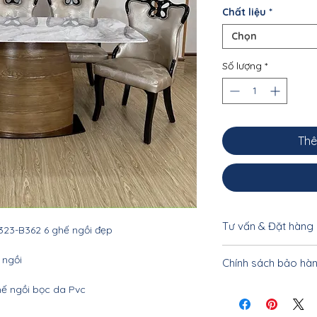
Chất liệu
*
Chọn
Số lượng
*
Thê
Tư vấn & Đặt hàng
23-B362 6 ghế ngồi đẹp
Để được tư vấn cụ 
 ngồi
Chính sách bảo hà
khách vui lòng liên
0962.10.20.33 - 033
Nội thất Linco Hà N
hế ngồi bọc da Pvc
tiết