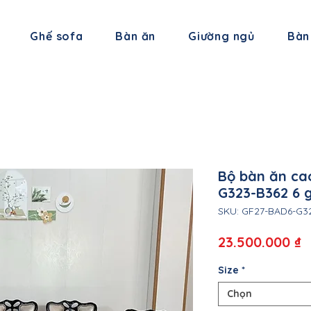
Ghế sofa
Bàn ăn
Giường ngủ
Bàn
Bộ bàn ăn ca
G323-B362 6 
SKU: GF27-BAD6-G3
G
23.500.000 ₫
Size
*
Chọn