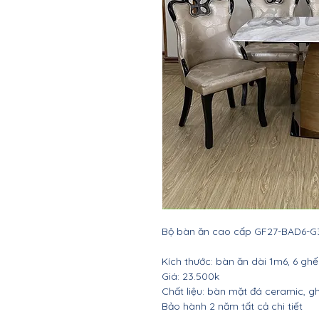
Bộ bàn ăn cao cấp GF27-BAD6-G3
Kích thước: bàn ăn dài 1m6, 6 ghế
Giá: 23.500k
Chất liệu: bàn mặt đá ceramic, g
Bảo hành 2 năm tất cả chi tiết