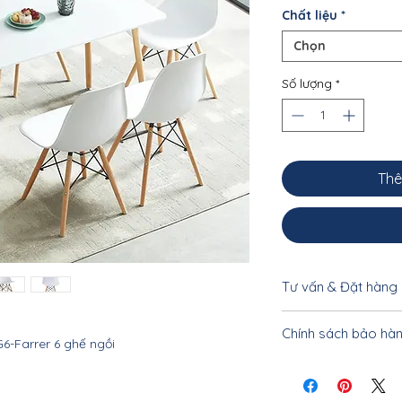
Chất liệu
*
Chọn
Số lượng
*
Thê
Tư vấn & Đặt hàng
Để được tư vấn cụ 
Chính sách bảo hà
khách vui lòng liên
6-Farrer 6 ghế ngồi
0962.10.20.33 - 033
Nội thất Linco Hà N
tiết