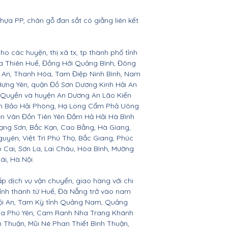
nhựa PP, chân gỗ đan sắt có giằng liên kết
ho các huyện, thị xã tx, tp thành phố tỉnh
ừa Thiên Huế, Đồng Hới Quảng Bình, Đông
ệ An, Thanh Hóa, Tam Điệp Ninh Bình, Nam
Hưng Yên, quận Đồ Sơn Dương Kinh Hải An
 Quyền và huyện An Dương An Lão Kiến
nh Bảo Hải Phòng, Hạ Long Cẩm Phả Uông
ên Vân Đồn Tiên Yên Đầm Hả Hải Hà Bình
ạng Sơn, Bắc Kạn, Cao Bằng, Hà Giang,
yên, Việt Trì Phú Thọ, Bắc Giang, Phúc
o Cai, Sơn La, Lai Châu, Hòa Bình, Mường
ái, Hà Nội.
ấp dịch vụ vận chuyển, giao hàng với chi
 tỉnh thành từ Huế, Đà Nẵng trở vào nam
Hội An, Tam Kỳ tỉnh Quảng Nam, Quảng
Hòa Phú Yên, Cam Ranh Nha Trang Khánh
Thuận, Mũi Né Phan Thiết Bình Thuận,