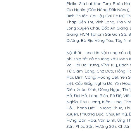
Pleiku Gia Lai, Kon Tum, Buôn Ma
Gia Nghĩa (Đắc Nông Đăk Nông),
Bình Phước, Cai Lậy Cái Bè Mỹ T
Tháp, Bến Tre, Vĩnh Long, Trà Vin
Long Xuyên Châu Đốc An Giang, B
Giang, HCM Tphcm Sài Gòn SG, B
Dương, Bà Rịa Vũng Tàu, Tây Nin
Nội thất Linco Hà Nội cung cấp d
phí ship tất cả phường xã: Hoàn
Võ, Hai Bà Trưng, Vĩnh Tuy, Bạch 
Tử Giám, Láng, Chợ Dừa, Hồng Hà
Mai, Định Công, Hoàng Liệt, Yên 
Liệt, Cầu Giấy, Nghĩa Đô, Yên Hò
Diễn, Xuân Đỉnh, Đông Ngạc, Thư
Mỗ, Đại Mỗ, Long Biên, Bồ Đề, Việ
Nghĩa, Phú Lương, Kiến Hưng, Tha
Hồi, Thanh Liệt, Thượng Phúc, T
Xuyên, Phượng Dực, Chuyên Mỹ, Đ
Hưng, Dân Hòa, Vân Đình, Ứng Th
Sơn, Phúc Sơn, Hương Sơn, Chươn