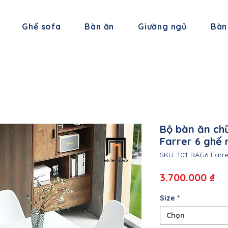
Ghế sofa
Bàn ăn
Giường ngủ
Bàn
Bộ bàn ăn ch
Farrer 6 ghế 
SKU: 101-BAG6-Farre
Gi
3.700.000 ₫
Size
*
Chọn