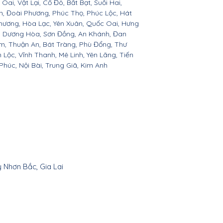
ai, Vật Lại, Cổ Đô, Bất Bạt, Suối Hai,
ện, Đoài Phương, Phúc Thọ, Phúc Lộc, Hát
hương, Hòa Lạc, Yên Xuân, Quốc Oai, Hưng
c, Dương Hòa, Sơn Đồng, An Khánh, Đan
âm, Thuận An, Bát Tràng, Phù Đổng, Thư
 Lộc, Vĩnh Thanh, Mê Linh, Yên Lãng, Tiến
húc, Nội Bài, Trung Giã, Kim Anh
y Nhơn Bắc, Gia Lai