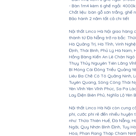
- Bàn 1m4 kèm 6 ghế ngồi: 4000k
Chất liệu: bàn gỗ sơn trắng, ghế 
Bảo hành 2 năm tất cả chi tiết
Nội thất Linco Hà Nội giao hàng c
thành từ Đà Nẵng trở ra bắc: Th
Hà Quảng Trị, Hà Tĩnh, Vinh Ngh
Định, Thái Bình, Phủ Lý Hà Nam, 
Hồng Bàng Kiến An Lê Chân Ngô
Thụy Thủy Nguyên Tiên Lãng Vĩ
Bí Móng Cái Đông Triều Quảng Y
Liêu Ba Chẽ Cô Tô Quảng Ninh, L
Tuyên Quang, Sông Công Thái Ngu
Yên Vĩnh Yên Vĩnh Phúc, Sa Pa Là
Lay Điện Biên Phủ, Nghĩa Lộ Yên B
Nội thất Linco Hà Nội còn cung c
phí, cước phí rẻ đến nhiều huyện
như: Thừa Thiên Huế, Đà Nẵng, 
Ngãi, Quy Nhơn Bình Định, Tuy 
Hòa, Phan Rang Tháp Chàm Ninh 