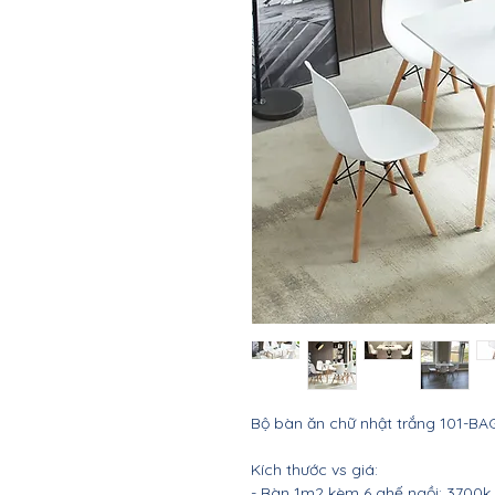
Bộ bàn ăn chữ nhật trắng 101-BAG
Kích thước vs giá:
- Bàn 1m2 kèm 6 ghế ngồi: 3700k