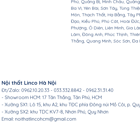
Phú, Quảng Bị, Minh Châu, Quảng O
Ba Vì, Yên Bài, Sơn Tây, Tùng Thi
Môn, Thạch Thất, Hạ Bằng, Tây P
Đạo, Kiều Phú, Phú Cát, Hoài Đứ
Phượng, Ô Diên, Liên Minh, Gia L
Lâm, Đông Anh, Phúc Thịnh, Thiên
Thắng, Quang Minh, Sóc Sơn, Đa P
Nội thất Linco Hà Nội
Đt/Zalo: 0962.10.20.33 - 033.332.8842 - 0962.31.31.40
- Showroom HCM: 17 Tân Thắng, Tân Phú, HCM
- Xưởng SX1: Lô 15, khu A2, khu TĐC phía Đông núi Mồ Côi, p. Qu
- Xưởng SX2: khu TDC KV7-8, Nhơn Phú, Quy Nhơn
Email:
noithatlincohcm@gmail.com