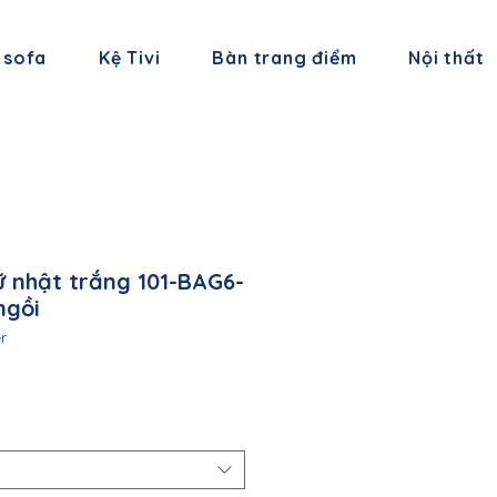
 sofa
Kệ Tivi
Bàn trang điểm
Nội thất
ữ nhật trắng 101-BAG6-
ngồi
r
á