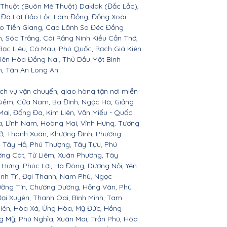
 Thuột (Buôn Mê Thuột) Daklak (Đắc Lắc),
 Đà Lạt Bảo Lộc Lâm Đồng, Đồng Xoài
ho Tiền Giang, Cao Lãnh Sa Đéc Đồng
h, Sóc Trăng, Cái Răng Ninh Kiều Cần Thơ,
ạc Liêu, Cà Mau, Phú Quốc, Rạch Giá Kiên
iên Hòa Đồng Nai, Thủ Dầu Một Bình
h, Tân An Long An
ịch vụ vận chuyển, giao hàng tận nơi miễn
 Kiếm, Cửa Nam, Ba Đình, Ngọc Hà, Giảng
Mai, Đống Đa, Kim Liên, Văn Miếu - Quốc
, Lĩnh Nam, Hoàng Mai, Vĩnh Hưng, Tương
Sở, Thanh Xuân, Khương Đình, Phương
a, Tây Hồ, Phú Thượng, Tây Tựu, Phú
ợng Cát, Từ Liêm, Xuân Phương, Tây
t Hưng, Phúc Lợi, Hà Đông, Dương Nội, Yên
nh Trì, Đại Thanh, Nam Phù, Ngọc
hường Tín, Chương Dương, Hồng Vân, Phú
ại Xuyên, Thanh Oai, Bình Minh, Tam
iên, Hòa Xá, Ứng Hòa, Mỹ Đức, Hồng
g Mỹ, Phú Nghĩa, Xuân Mai, Trần Phú, Hòa