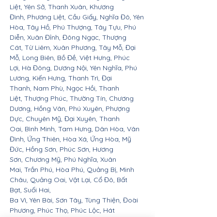
Liệt, Yên Sở, Thanh Xuân, Khương
Đình, Phương Liệt, Cầu Giấy, Nghĩa Đô, Yên
Hòa, Tây Hồ, Phú Thượng, Tây Tựu, Phú
Diễn, Xuân Đỉnh, Đông Ngạc, Thượng
Cát, Từ Liêm, Xuân Phương, Tây Mỗ, Đại
Mỗ, Long Biên, Bồ Đề, Việt Hưng, Phúc
Lợi, Hà Đông, Dương Nội, Yên Nghĩa, Phú
Lương, Kiến Hưng, Thanh Trì, Đại
Thanh, Nam Phù, Ngọc Hồi, Thanh
Liệt, Thượng Phúc, Thường Tín, Chương
Dương, Hồng Vân, Phú Xuyên, Phượng
Dực, Chuyên Mỹ, Đại Xuyên, Thanh
Oai, Bình Minh, Tam Hưng, Dân Hòa, Vân
Đình, Ứng Thiên, Hòa Xá, Ứng Hòa, Mỹ
Đức, Hồng Sơn, Phúc Sơn, Hương
Sơn, Chương Mỹ, Phú Nghĩa, Xuân
Mai, Trần Phú, Hòa Phú, Quảng Bị, Minh
Châu, Quảng Oai, Vật Lại, Cổ Đô, Bất
Bạt, Suối Hai,
Ba Vì, Yên Bài, Sơn Tây, Tùng Thiện, Đoài
Phương, Phúc Thọ, Phúc Lộc, Hát