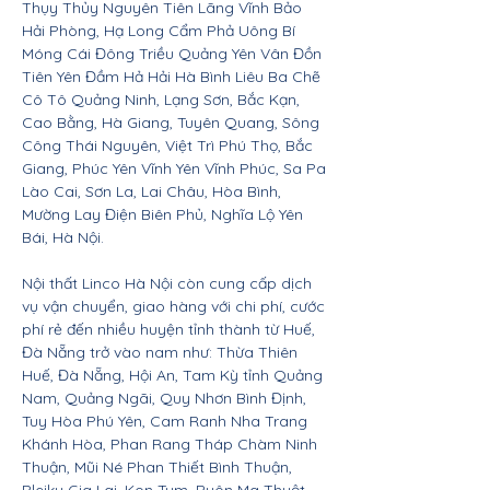
Thụy Thủy Nguyên Tiên Lãng Vĩnh Bảo
Hải Phòng, Hạ Long Cẩm Phả Uông Bí
Móng Cái Đông Triều Quảng Yên Vân Đồn
Tiên Yên Đầm Hả Hải Hà Bình Liêu Ba Chẽ
Cô Tô Quảng Ninh, Lạng Sơn, Bắc Kạn,
Cao Bằng, Hà Giang, Tuyên Quang, Sông
Công Thái Nguyên, Việt Trì Phú Thọ, Bắc
Giang, Phúc Yên Vĩnh Yên Vĩnh Phúc, Sa Pa
Lào Cai, Sơn La, Lai Châu, Hòa Bình,
Mường Lay Điện Biên Phủ, Nghĩa Lộ Yên
Bái, Hà Nội.
Nội thất Linco Hà Nội còn cung cấp dịch
vụ vận chuyển, giao hàng với chi phí, cước
phí rẻ đến nhiều huyện tỉnh thành từ Huế,
Đà Nẵng trở vào nam như: Thừa Thiên
Huế, Đà Nẵng, Hội An, Tam Kỳ tỉnh Quảng
Nam, Quảng Ngãi, Quy Nhơn Bình Định,
Tuy Hòa Phú Yên, Cam Ranh Nha Trang
Khánh Hòa, Phan Rang Tháp Chàm Ninh
Thuận, Mũi Né Phan Thiết Bình Thuận,