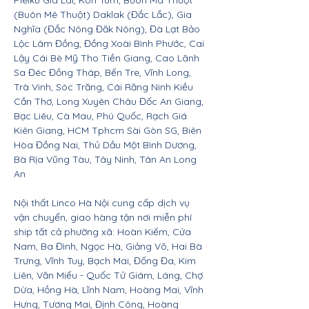
Pleiku Gia Lai, Kon Tum, Buôn Ma Thuột
(Buôn Mê Thuột) Daklak (Đắc Lắc), Gia
Nghĩa (Đắc Nông Đăk Nông), Đà Lạt Bảo
Lộc Lâm Đồng, Đồng Xoài Bình Phước, Cai
Lậy Cái Bè Mỹ Tho Tiền Giang, Cao Lãnh
Sa Đéc Đồng Tháp, Bến Tre, Vĩnh Long,
Trà Vinh, Sóc Trăng, Cái Răng Ninh Kiều
Cần Thơ, Long Xuyên Châu Đốc An Giang,
Bạc Liêu, Cà Mau, Phú Quốc, Rạch Giá
Kiên Giang, HCM Tphcm Sài Gòn SG, Biên
Hòa Đồng Nai, Thủ Dầu Một Bình Dương,
Bà Rịa Vũng Tàu, Tây Ninh, Tân An Long
An
Nội thất Linco Hà Nội cung cấp dịch vụ
vận chuyển, giao hàng tận nơi miễn phí
ship tất cả phường xã: Hoàn Kiếm, Cửa
Nam, Ba Đình, Ngọc Hà, Giảng Võ, Hai Bà
Trưng, Vĩnh Tuy, Bạch Mai, Đống Đa, Kim
Liên, Văn Miếu - Quốc Tử Giám, Láng, Chợ
Dừa, Hồng Hà, Lĩnh Nam, Hoàng Mai, Vĩnh
Hưng, Tương Mai, Định Công, Hoàng