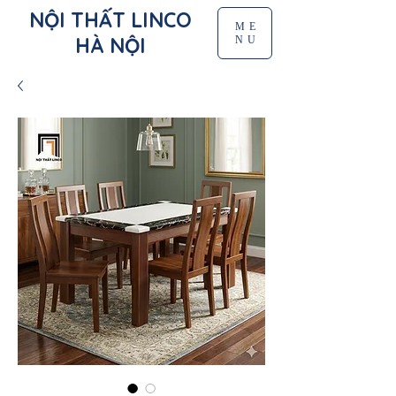
NỘI THẤT LINCO
ME
HÀ NỘI
NU