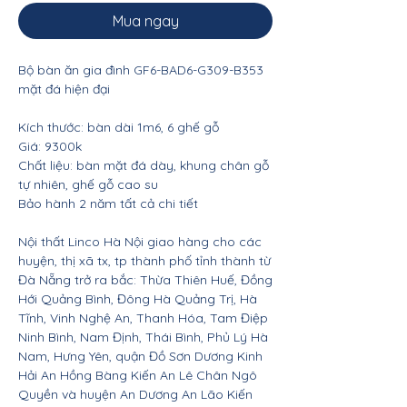
Mua ngay
Bộ bàn ăn gia đình GF6-BAD6-G309-B353
mặt đá hiện đại
Kích thước: bàn dài 1m6, 6 ghế gỗ
Giá: 9300k
Chất liệu: bàn mặt đá dày, khung chân gỗ
tự nhiên, ghế gỗ cao su
Bảo hành 2 năm tất cả chi tiết
Nội thất Linco Hà Nội giao hàng cho các
huyện, thị xã tx, tp thành phố tỉnh thành từ
Đà Nẵng trở ra bắc: Thừa Thiên Huế, Đồng
Hới Quảng Bình, Đông Hà Quảng Trị, Hà
Tĩnh, Vinh Nghệ An, Thanh Hóa, Tam Điệp
Ninh Bình, Nam Định, Thái Bình, Phủ Lý Hà
Nam, Hưng Yên, quận Đồ Sơn Dương Kinh
Hải An Hồng Bàng Kiến An Lê Chân Ngô
Quyền và huyện An Dương An Lão Kiến