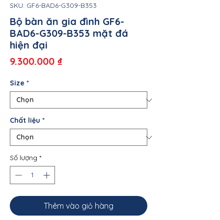
SKU: GF6-BAD6-G309-B353
Bộ bàn ăn gia đình GF6-
BAD6-G309-B353 mặt đá
hiện đại
Giá
9.300.000 ₫
Size
*
Chất liệu
*
Số lượng
*
Thêm vào giỏ hàng