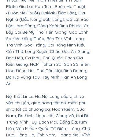
Thuận, Mũi Né Phan Thiết Bình Thuận,
Pleiku Gia Lai, Kon Tum, Buôn Ma Thuột
(Buôn Mê Thuột) Daklak (Đắc Lắc), Gia
Nghĩa (Đắc Nông Đăk Nông), Đà Lạt Bảo
Lộc Lâm Đồng, Đồng Xoài Bình Phước, Cai
Lậy Cái Bè Mỹ Tho Tiền Giang, Cao Lãnh
Sa Đéc Đồng Tháp, Bến Tre, Vĩnh Long,
Trà Vinh, Sóc Trăng, Cái Răng Ninh Kiều
Cần Thơ, Long Xuyên Châu Đốc An Giang,
Bạc Liêu, Cà Mau, Phú Quốc, Rạch Giá
Kiên Giang, HCM Tphcm Sài Gòn SG, Biên
Hòa Đồng Nai, Thủ Dầu Một Bình Dương,
Bà Rịa Vũng Tàu, Tây Ninh, Tân An Long
An
Nội thất Linco Hà Nội cung cấp dịch vụ
vận chuyển, giao hàng tận nơi miễn phí
ship tất cả phường xã: Hoàn Kiếm, Cửa
Nam, Ba Đình, Ngọc Hà, Giảng Võ, Hai Bà
Trưng, Vĩnh Tuy, Bạch Mai, Đống Đa, Kim
Liên, Văn Miếu - Quốc Tử Giám, Láng, Chợ
Dừa, Hồng Hà, Lĩnh Nam, Hoàng Mai, Vĩnh