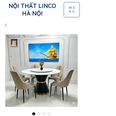
NỘI THẤT LINCO
ME
HÀ NỘI
NU