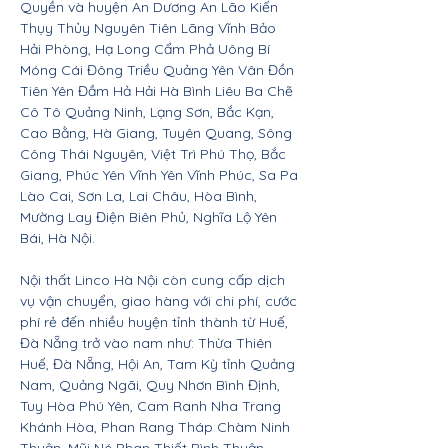
Quyền và huyện An Dương An Lão Kiến
Thụy Thủy Nguyên Tiên Lãng Vĩnh Bảo
Hải Phòng, Hạ Long Cẩm Phả Uông Bí
Móng Cái Đông Triều Quảng Yên Vân Đồn
Tiên Yên Đầm Hả Hải Hà Bình Liêu Ba Chẽ
Cô Tô Quảng Ninh, Lạng Sơn, Bắc Kạn,
Cao Bằng, Hà Giang, Tuyên Quang, Sông
Công Thái Nguyên, Việt Trì Phú Thọ, Bắc
Giang, Phúc Yên Vĩnh Yên Vĩnh Phúc, Sa Pa
Lào Cai, Sơn La, Lai Châu, Hòa Bình,
Mường Lay Điện Biên Phủ, Nghĩa Lộ Yên
Bái, Hà Nội.
Nội thất Linco Hà Nội còn cung cấp dịch
vụ vận chuyển, giao hàng với chi phí, cước
phí rẻ đến nhiều huyện tỉnh thành từ Huế,
Đà Nẵng trở vào nam như: Thừa Thiên
Huế, Đà Nẵng, Hội An, Tam Kỳ tỉnh Quảng
Nam, Quảng Ngãi, Quy Nhơn Bình Định,
Tuy Hòa Phú Yên, Cam Ranh Nha Trang
Khánh Hòa, Phan Rang Tháp Chàm Ninh