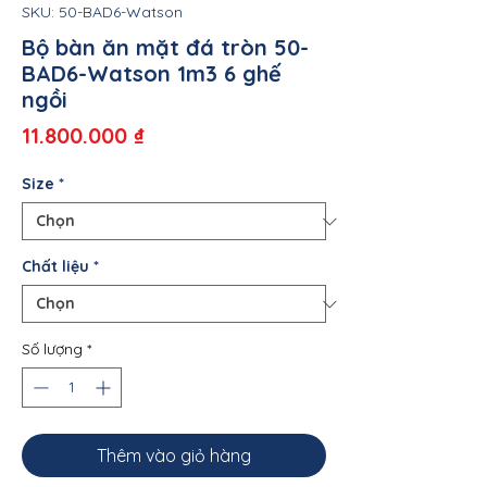
SKU: 50-BAD6-Watson
Bộ bàn ăn mặt đá tròn 50-
BAD6-Watson 1m3 6 ghế
ngồi
Giá
11.800.000 ₫
Size
*
Chất liệu
*
Số lượng
*
Thêm vào giỏ hàng