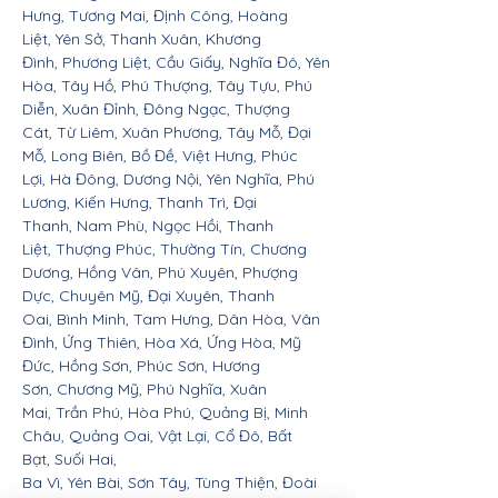
Hưng, Tương Mai, Định Công, Hoàng
Liệt, Yên Sở, Thanh Xuân, Khương
Đình, Phương Liệt, Cầu Giấy, Nghĩa Đô, Yên
Hòa, Tây Hồ, Phú Thượng, Tây Tựu, Phú
Diễn, Xuân Đỉnh, Đông Ngạc, Thượng
Cát, Từ Liêm, Xuân Phương, Tây Mỗ, Đại
Mỗ, Long Biên, Bồ Đề, Việt Hưng, Phúc
Lợi, Hà Đông, Dương Nội, Yên Nghĩa, Phú
Lương, Kiến Hưng, Thanh Trì, Đại
Thanh, Nam Phù, Ngọc Hồi, Thanh
Liệt, Thượng Phúc, Thường Tín, Chương
Dương, Hồng Vân, Phú Xuyên, Phượng
Dực, Chuyên Mỹ, Đại Xuyên, Thanh
Oai, Bình Minh, Tam Hưng, Dân Hòa, Vân
Đình, Ứng Thiên, Hòa Xá, Ứng Hòa, Mỹ
Đức, Hồng Sơn, Phúc Sơn, Hương
Sơn, Chương Mỹ, Phú Nghĩa, Xuân
Mai, Trần Phú, Hòa Phú, Quảng Bị, Minh
Châu, Quảng Oai, Vật Lại, Cổ Đô, Bất
Bạt, Suối Hai,
Ba Vì, Yên Bài, Sơn Tây, Tùng Thiện, Đoài