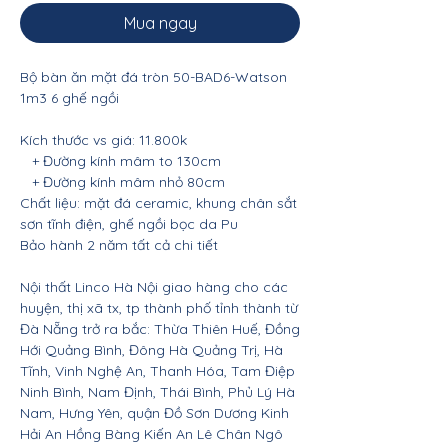
Mua ngay
Bộ bàn ăn mặt đá tròn 50-BAD6-Watson
1m3 6 ghế ngồi
Kích thước vs giá: 11.800k
+ Đường kính mâm to 130cm
+ Đường kính mâm nhỏ 80cm
Chất liệu: mặt đá ceramic, khung chân sắt
sơn tĩnh điện, ghế ngồi bọc da Pu
Bảo hành 2 năm tất cả chi tiết
Nội thất Linco Hà Nội giao hàng cho các
huyện, thị xã tx, tp thành phố tỉnh thành từ
Đà Nẵng trở ra bắc: Thừa Thiên Huế, Đồng
Hới Quảng Bình, Đông Hà Quảng Trị, Hà
Tĩnh, Vinh Nghệ An, Thanh Hóa, Tam Điệp
Ninh Bình, Nam Định, Thái Bình, Phủ Lý Hà
Nam, Hưng Yên, quận Đồ Sơn Dương Kinh
Hải An Hồng Bàng Kiến An Lê Chân Ngô