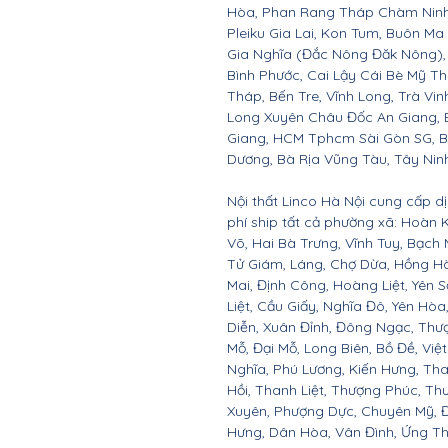
Hòa, Phan Rang Tháp Chàm Ninh 
Pleiku Gia Lai, Kon Tum, Buôn Ma
Gia Nghĩa (Đắc Nông Đăk Nông),
Bình Phước, Cai Lậy Cái Bè Mỹ T
Tháp, Bến Tre, Vĩnh Long, Trà Vin
Long Xuyên Châu Đốc An Giang, B
Giang, HCM Tphcm Sài Gòn SG, B
Dương, Bà Rịa Vũng Tàu, Tây Nin
Nội thất Linco Hà Nội cung cấp d
phí ship tất cả phường xã: Hoàn
Võ, Hai Bà Trưng, Vĩnh Tuy, Bạch 
Tử Giám, Láng, Chợ Dừa, Hồng Hà
Mai, Định Công, Hoàng Liệt, Yên 
Liệt, Cầu Giấy, Nghĩa Đô, Yên Hò
Diễn, Xuân Đỉnh, Đông Ngạc, Thư
Mỗ, Đại Mỗ, Long Biên, Bồ Đề, Việ
Nghĩa, Phú Lương, Kiến Hưng, Tha
Hồi, Thanh Liệt, Thượng Phúc, T
Xuyên, Phượng Dực, Chuyên Mỹ, Đ
Hưng, Dân Hòa, Vân Đình, Ứng Th