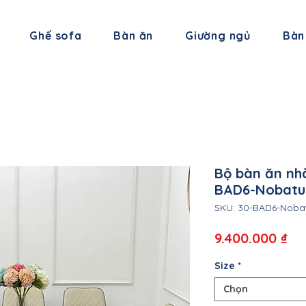
Ghế sofa
Bàn ăn
Giường ngủ
Bàn
Bộ bàn ăn nhà
BAD6-Nobatu 
SKU: 30-BAD6-Noba
Gi
9.400.000 ₫
Size
*
Chọn