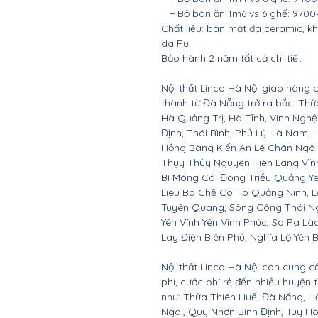
+ Bộ bàn ăn 1m6 vs 6 ghế: 9700
Chất liệu: bàn mặt đá ceramic, kh
da Pu
Bảo hành 2 năm tất cả chi tiết
Nội thất Linco Hà Nội giao hàng c
thành từ Đà Nẵng trở ra bắc: Th
Hà Quảng Trị, Hà Tĩnh, Vinh Ngh
Định, Thái Bình, Phủ Lý Hà Nam, 
Hồng Bàng Kiến An Lê Chân Ngô
Thụy Thủy Nguyên Tiên Lãng Vĩ
Bí Móng Cái Đông Triều Quảng Y
Liêu Ba Chẽ Cô Tô Quảng Ninh, L
Tuyên Quang, Sông Công Thái Ngu
Yên Vĩnh Yên Vĩnh Phúc, Sa Pa Là
Lay Điện Biên Phủ, Nghĩa Lộ Yên B
Nội thất Linco Hà Nội còn cung c
phí, cước phí rẻ đến nhiều huyện
như: Thừa Thiên Huế, Đà Nẵng, 
Ngãi, Quy Nhơn Bình Định, Tuy 