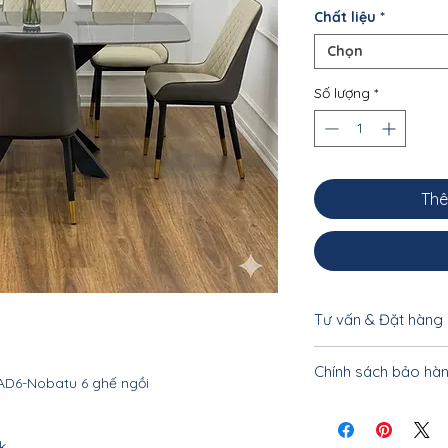
Chất liệu
*
Chọn
Số lượng
*
Thê
Tư vấn & Đặt hàng
Để được tư vấn cụ 
Chính sách bảo hà
khách vui lòng liên
AD6-Nobatu 6 ghế ngồi
0962.10.20.33 - 033
Nội thất Linco Hà N
tiết
k