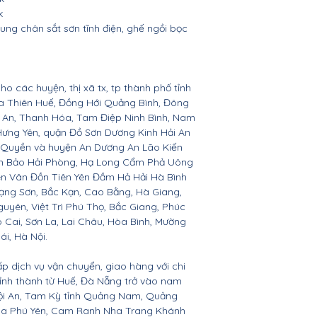
k
ung chân sắt sơn tĩnh điện, ghế ngồi bọc
ho các huyện, thị xã tx, tp thành phố tỉnh
ừa Thiên Huế, Đồng Hới Quảng Bình, Đông
ệ An, Thanh Hóa, Tam Điệp Ninh Bình, Nam
Hưng Yên, quận Đồ Sơn Dương Kinh Hải An
 Quyền và huyện An Dương An Lão Kiến
nh Bảo Hải Phòng, Hạ Long Cẩm Phả Uông
ên Vân Đồn Tiên Yên Đầm Hả Hải Hà Bình
ạng Sơn, Bắc Kạn, Cao Bằng, Hà Giang,
yên, Việt Trì Phú Thọ, Bắc Giang, Phúc
o Cai, Sơn La, Lai Châu, Hòa Bình, Mường
ái, Hà Nội.
ấp dịch vụ vận chuyển, giao hàng với chi
 tỉnh thành từ Huế, Đà Nẵng trở vào nam
Hội An, Tam Kỳ tỉnh Quảng Nam, Quảng
Hòa Phú Yên, Cam Ranh Nha Trang Khánh