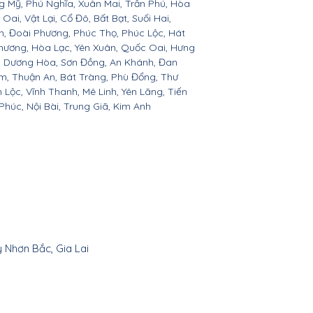
g Mỹ, Phú Nghĩa, Xuân Mai, Trần Phú, Hòa
ai, Vật Lại, Cổ Đô, Bất Bạt, Suối Hai,
ện, Đoài Phương, Phúc Thọ, Phúc Lộc, Hát
hương, Hòa Lạc, Yên Xuân, Quốc Oai, Hưng
c, Dương Hòa, Sơn Đồng, An Khánh, Đan
âm, Thuận An, Bát Tràng, Phù Đổng, Thư
 Lộc, Vĩnh Thanh, Mê Linh, Yên Lãng, Tiến
húc, Nội Bài, Trung Giã, Kim Anh
y Nhơn Bắc, Gia Lai