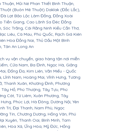
Thuận, Mũi Né Phan Thiết Bình Thuận,
 Thuột (Buôn Mê Thuột) Daklak (Đắc Lắc),
 Đà Lạt Bảo Lộc Lâm Đồng, Đồng Xoài
ho Tiền Giang, Cao Lãnh Sa Đéc Đồng
h, Sóc Trăng, Cái Răng Ninh Kiều Cần Thơ,
ạc Liêu, Cà Mau, Phú Quốc, Rạch Giá Kiên
iên Hòa Đồng Nai, Thủ Dầu Một Bình
h, Tân An Long An
ịch vụ vận chuyển, giao hàng tận nơi miễn
 Kiếm, Cửa Nam, Ba Đình, Ngọc Hà, Giảng
Mai, Đống Đa, Kim Liên, Văn Miếu - Quốc
, Lĩnh Nam, Hoàng Mai, Vĩnh Hưng, Tương
Sở, Thanh Xuân, Khương Đình, Phương
a, Tây Hồ, Phú Thượng, Tây Tựu, Phú
ợng Cát, Từ Liêm, Xuân Phương, Tây
t Hưng, Phúc Lợi, Hà Đông, Dương Nội, Yên
nh Trì, Đại Thanh, Nam Phù, Ngọc
hường Tín, Chương Dương, Hồng Vân, Phú
ại Xuyên, Thanh Oai, Bình Minh, Tam
iên, Hòa Xá, Ứng Hòa, Mỹ Đức, Hồng