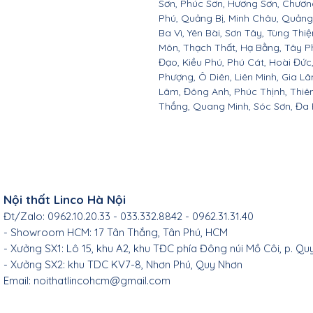
Sơn, Phúc Sơn, Hương Sơn, Chươn
Phú, Quảng Bị, Minh Châu, Quảng O
Ba Vì, Yên Bài, Sơn Tây, Tùng Thi
Môn, Thạch Thất, Hạ Bằng, Tây P
Đạo, Kiều Phú, Phú Cát, Hoài Đứ
Phượng, Ô Diên, Liên Minh, Gia L
Lâm, Đông Anh, Phúc Thịnh, Thiên
Thắng, Quang Minh, Sóc Sơn, Đa P
Nội thất Linco Hà Nội
Đt/Zalo: 0962.10.20.33 - 033.332.8842 - 0962.31.31.40
- Showroom HCM: 17 Tân Thắng, Tân Phú, HCM
- Xưởng SX1: Lô 15, khu A2, khu TĐC phía Đông núi Mồ Côi, p. Qu
- Xưởng SX2: khu TDC KV7-8, Nhơn Phú, Quy Nhơn
Email:
noithatlincohcm@gmail.com