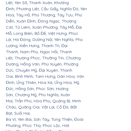
Liệt, Yên Sở, Thanh Xuân, Khương
Đình, Phương Liệt, Cầu Giấy, Nghĩa Đô, Yên
Hòa, Tây Hồ, Phú Thượng, Tây Tựu, Phú
Diễn, Xuân Đỉnh, Đông Ngạc, Thượng
Cát, Từ Liêm, Xuân Phương, Tây Mỗ, Đại
Mỗ, Long Biên, Bồ Đề, Việt Hưng, Phúc
Lợi, Hà Đông, Dương Nội, Yên Nghĩa, Phú
Lương, Kiến Hưng, Thanh Trì, Đại
Thanh, Nam Phù, Ngọc Hồi, Thanh
Liệt, Thượng Phúc, Thường Tín, Chương
Dương, Hồng Vân, Phú Xuyên, Phượng
Dực, Chuyên Mỹ, Đại Xuyên, Thanh
Oai, Bình Minh, Tam Hưng, Dân Hòa, Vân
Đình, Ứng Thiên, Hòa Xá, Ứng Hòa, Mỹ
Đức, Hồng Sơn, Phúc Sơn, Hương
Sơn, Chương Mỹ, Phú Nghĩa, Xuân
Mai, Trần Phú, Hòa Phú, Quảng Bị, Minh
Châu, Quảng Oai, Vật Lại, Cổ Đô, Bất
Bạt, Suối Hai,
Ba Vì, Yên Bài, Sơn Tây, Tùng Thiện, Đoài
Phương, Phúc Thọ, Phúc Lộc, Hát