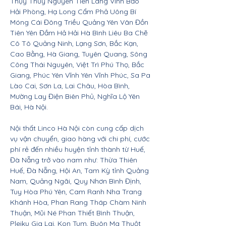
Thụy Thủy Nguyên Tiên Lãng Vĩnh Bảo
Hải Phòng, Hạ Long Cẩm Phả Uông Bí
Móng Cái Đông Triều Quảng Yên Vân Đồn
Tiên Yên Đầm Hả Hải Hà Bình Liêu Ba Chẽ
Cô Tô Quảng Ninh, Lạng Sơn, Bắc Kạn,
Cao Bằng, Hà Giang, Tuyên Quang, Sông
Công Thái Nguyên, Việt Trì Phú Thọ, Bắc
Giang, Phúc Yên Vĩnh Yên Vĩnh Phúc, Sa Pa
Lào Cai, Sơn La, Lai Châu, Hòa Bình,
Mường Lay Điện Biên Phủ, Nghĩa Lộ Yên
Bái, Hà Nội.
Nội thất Linco Hà Nội còn cung cấp dịch
vụ vận chuyển, giao hàng với chi phí, cước
phí rẻ đến nhiều huyện tỉnh thành từ Huế,
Đà Nẵng trở vào nam như: Thừa Thiên
Huế, Đà Nẵng, Hội An, Tam Kỳ tỉnh Quảng
Nam, Quảng Ngãi, Quy Nhơn Bình Định,
Tuy Hòa Phú Yên, Cam Ranh Nha Trang
Khánh Hòa, Phan Rang Tháp Chàm Ninh
Thuận, Mũi Né Phan Thiết Bình Thuận,
Pleiku Gia Lai, Kon Tum, Buôn Ma Thuột