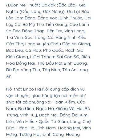
(Buôn Mê Thuột) Daklak (Đắc Lắc), Gia
Nghĩa (Đắc Nông Đăk Nông), Đà Lạt Bảo
Lộc Lâm Đồng, Đồng Xoài Bình Phước, Cai
Lậy Cái Bè Mỹ Tho Tiền Giang, Cao Lãnh
Sa Đéc Đồng Tháp, Bến Tre, Vĩnh Long,
Trà Vinh, Sóc Trăng, Cái Răng Ninh Kiều
Cần Thơ, Long Xuyên Châu Đốc An Giang,
Bạc Liêu, Cà Mau, Phú Quốc, Rạch Giá
Kiên Giang, HCM Tphcm Sài Gòn SG, Biên
Hòa Đồng Nai, Thủ Dầu Một Bình Dương,
Bà Rịa Vũng Tàu, Tây Ninh, Tân An Long
An
Nội thất Linco Hà Nội cung cấp dịch vụ
vận chuyển, giao hàng tận nơi miễn phí
ship tất cả phường xã: Hoàn Kiếm, Cửa
Nam, Ba Đình, Ngọc Hà, Giảng Võ, Hai Bà
Trưng, Vĩnh Tuy, Bạch Mai, Đống Đa, Kim
Liên, Văn Miếu - Quốc Tử Giám, Láng, Chợ
Dừa, Hồng Hà, Lĩnh Nam, Hoàng Mai, Vĩnh
Hưng, Tương Mai, Định Công, Hoàng