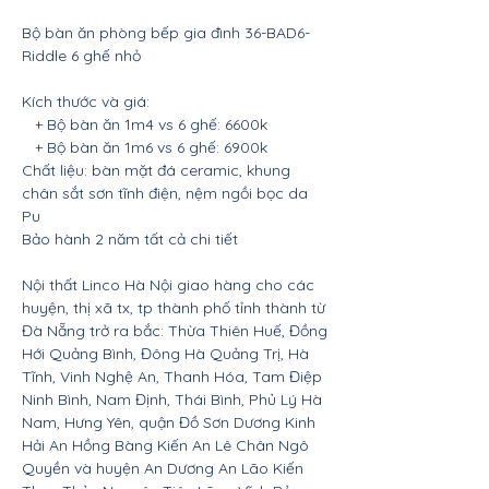
Bộ bàn ăn phòng bếp gia đình 36-BAD6-
Riddle 6 ghế nhỏ
Kích thước và giá:
+ Bộ bàn ăn 1m4 vs 6 ghế: 6600k
+ Bộ bàn ăn 1m6 vs 6 ghế: 6900k
Chất liệu: bàn mặt đá ceramic, khung
chân sắt sơn tĩnh điện, nệm ngồi bọc da
Pu
Bảo hành 2 năm tất cả chi tiết
Nội thất Linco Hà Nội giao hàng cho các
huyện, thị xã tx, tp thành phố tỉnh thành từ
Đà Nẵng trở ra bắc: Thừa Thiên Huế, Đồng
Hới Quảng Bình, Đông Hà Quảng Trị, Hà
Tĩnh, Vinh Nghệ An, Thanh Hóa, Tam Điệp
Ninh Bình, Nam Định, Thái Bình, Phủ Lý Hà
Nam, Hưng Yên, quận Đồ Sơn Dương Kinh
Hải An Hồng Bàng Kiến An Lê Chân Ngô
Quyền và huyện An Dương An Lão Kiến