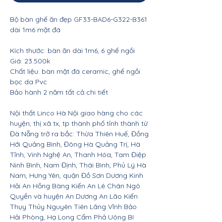
Bộ bàn ghế ăn đẹp GF33-BAD6-G322-B361
dài 1m6 mặt đá
Kích thước: bàn ăn dài 1m6, 6 ghế ngồi
Giá: 23.500k
Chất liệu: bàn mặt đá ceramic, ghế ngồi
bọc da Pvc
Bảo hành 2 năm tất cả chi tiết
Nội thất Linco Hà Nội giao hàng cho các
huyện, thị xã tx, tp thành phố tỉnh thành từ
Đà Nẵng trở ra bắc: Thừa Thiên Huế, Đồng
Hới Quảng Bình, Đông Hà Quảng Trị, Hà
Tĩnh, Vinh Nghệ An, Thanh Hóa, Tam Điệp
Ninh Bình, Nam Định, Thái Bình, Phủ Lý Hà
Nam, Hưng Yên, quận Đồ Sơn Dương Kinh
Hải An Hồng Bàng Kiến An Lê Chân Ngô
Quyền và huyện An Dương An Lão Kiến
Thụy Thủy Nguyên Tiên Lãng Vĩnh Bảo
Hải Phòng, Hạ Long Cẩm Phả Uông Bí