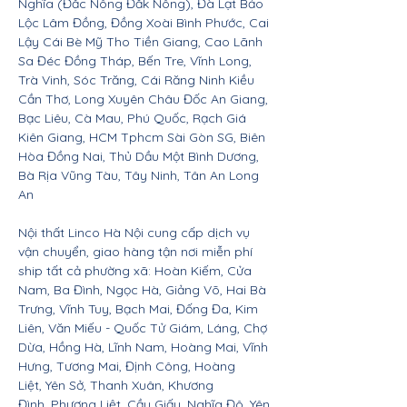
Nghĩa (Đắc Nông Đăk Nông), Đà Lạt Bảo
Lộc Lâm Đồng, Đồng Xoài Bình Phước, Cai
Lậy Cái Bè Mỹ Tho Tiền Giang, Cao Lãnh
Sa Đéc Đồng Tháp, Bến Tre, Vĩnh Long,
Trà Vinh, Sóc Trăng, Cái Răng Ninh Kiều
Cần Thơ, Long Xuyên Châu Đốc An Giang,
Bạc Liêu, Cà Mau, Phú Quốc, Rạch Giá
Kiên Giang, HCM Tphcm Sài Gòn SG, Biên
Hòa Đồng Nai, Thủ Dầu Một Bình Dương,
Bà Rịa Vũng Tàu, Tây Ninh, Tân An Long
An
Nội thất Linco Hà Nội cung cấp dịch vụ
vận chuyển, giao hàng tận nơi miễn phí
ship tất cả phường xã: Hoàn Kiếm, Cửa
Nam, Ba Đình, Ngọc Hà, Giảng Võ, Hai Bà
Trưng, Vĩnh Tuy, Bạch Mai, Đống Đa, Kim
Liên, Văn Miếu - Quốc Tử Giám, Láng, Chợ
Dừa, Hồng Hà, Lĩnh Nam, Hoàng Mai, Vĩnh
Hưng, Tương Mai, Định Công, Hoàng
Liệt, Yên Sở, Thanh Xuân, Khương
Đình, Phương Liệt, Cầu Giấy, Nghĩa Đô, Yên