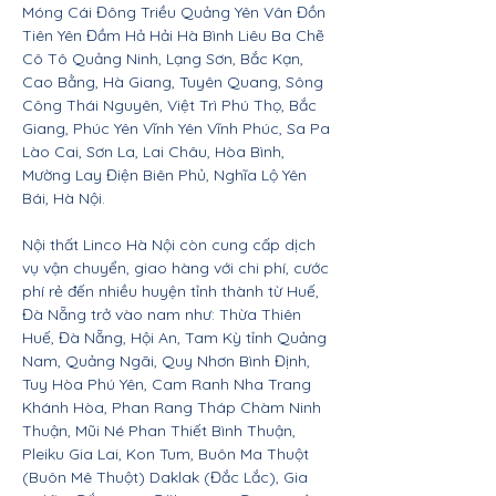
Móng Cái Đông Triều Quảng Yên Vân Đồn
Tiên Yên Đầm Hả Hải Hà Bình Liêu Ba Chẽ
Cô Tô Quảng Ninh, Lạng Sơn, Bắc Kạn,
Cao Bằng, Hà Giang, Tuyên Quang, Sông
Công Thái Nguyên, Việt Trì Phú Thọ, Bắc
Giang, Phúc Yên Vĩnh Yên Vĩnh Phúc, Sa Pa
Lào Cai, Sơn La, Lai Châu, Hòa Bình,
Mường Lay Điện Biên Phủ, Nghĩa Lộ Yên
Bái, Hà Nội.
Nội thất Linco Hà Nội còn cung cấp dịch
vụ vận chuyển, giao hàng với chi phí, cước
phí rẻ đến nhiều huyện tỉnh thành từ Huế,
Đà Nẵng trở vào nam như: Thừa Thiên
Huế, Đà Nẵng, Hội An, Tam Kỳ tỉnh Quảng
Nam, Quảng Ngãi, Quy Nhơn Bình Định,
Tuy Hòa Phú Yên, Cam Ranh Nha Trang
Khánh Hòa, Phan Rang Tháp Chàm Ninh
Thuận, Mũi Né Phan Thiết Bình Thuận,
Pleiku Gia Lai, Kon Tum, Buôn Ma Thuột
(Buôn Mê Thuột) Daklak (Đắc Lắc), Gia