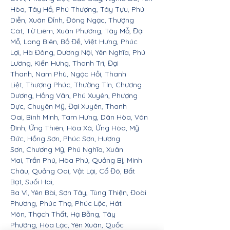
Hòa, Tây Hồ, Phú Thượng, Tây Tựu, Phú
Diễn, Xuân Đỉnh, Đông Ngạc, Thượng
Cát, Từ Liêm, Xuân Phương, Tây Mỗ, Đại
Mỗ, Long Biên, Bồ Đề, Việt Hưng, Phúc
Lợi, Hà Đông, Dương Nội, Yên Nghĩa, Phú
Lương, Kiến Hưng, Thanh Trì, Đại
Thanh, Nam Phù, Ngọc Hồi, Thanh
Liệt, Thượng Phúc, Thường Tín, Chương
Dương, Hồng Vân, Phú Xuyên, Phượng
Dực, Chuyên Mỹ, Đại Xuyên, Thanh
Oai, Bình Minh, Tam Hưng, Dân Hòa, Vân
Đình, Ứng Thiên, Hòa Xá, Ứng Hòa, Mỹ
Đức, Hồng Sơn, Phúc Sơn, Hương
Sơn, Chương Mỹ, Phú Nghĩa, Xuân
Mai, Trần Phú, Hòa Phú, Quảng Bị, Minh
Châu, Quảng Oai, Vật Lại, Cổ Đô, Bất
Bạt, Suối Hai,
Ba Vì, Yên Bài, Sơn Tây, Tùng Thiện, Đoài
Phương, Phúc Thọ, Phúc Lộc, Hát
Môn, Thạch Thất, Hạ Bằng, Tây
Phương, Hòa Lạc, Yên Xuân, Quốc