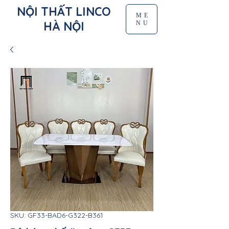
NỘI THẤT LINCO
ME
HÀ NỘI
NU
SKU: GF33-BAD6-G322-B361