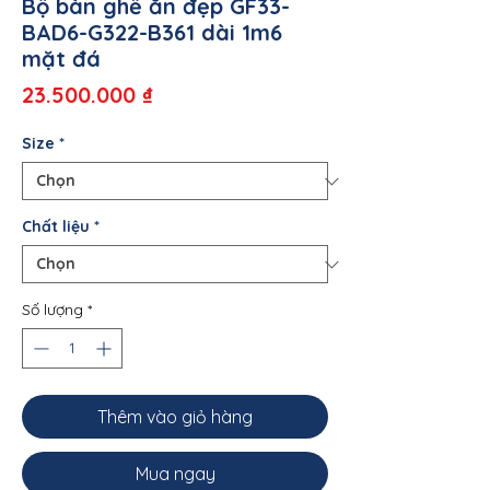
Bộ bàn ghế ăn đẹp GF33-
BAD6-G322-B361 dài 1m6
mặt đá
Giá
23.500.000 ₫
Size
*
Chất liệu
*
Số lượng
*
Thêm vào giỏ hàng
Mua ngay