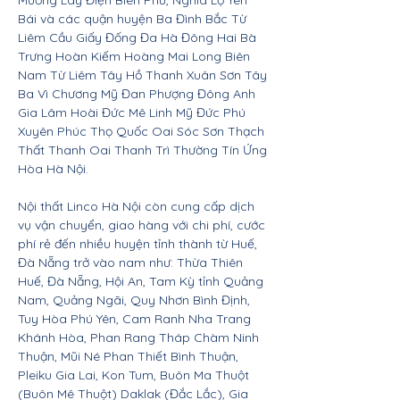
Mường Lay Điện Biên Phủ, Nghĩa Lộ Yên
Bái và các quận huyện Ba Đình Bắc Từ
Liêm Cầu Giấy Đống Đa Hà Đông Hai Bà
Trưng Hoàn Kiếm Hoàng Mai Long Biên
Nam Từ Liêm Tây Hồ Thanh Xuân Sơn Tây
Ba Vì Chương Mỹ Đan Phượng Đông Anh
Gia Lâm Hoài Đức Mê Linh Mỹ Đức Phú
Xuyên Phúc Thọ Quốc Oai Sóc Sơn Thạch
Thất Thanh Oai Thanh Trì Thường Tín Ứng
Hòa Hà Nội.
Nội thất Linco Hà Nội còn cung cấp dịch
vụ vận chuyển, giao hàng với chi phí, cước
phí rẻ đến nhiều huyện tỉnh thành từ Huế,
Đà Nẵng trở vào nam như: Thừa Thiên
Huế, Đà Nẵng, Hội An, Tam Kỳ tỉnh Quảng
Nam, Quảng Ngãi, Quy Nhơn Bình Định,
Tuy Hòa Phú Yên, Cam Ranh Nha Trang
Khánh Hòa, Phan Rang Tháp Chàm Ninh
Thuận, Mũi Né Phan Thiết Bình Thuận,
Pleiku Gia Lai, Kon Tum, Buôn Ma Thuột
(Buôn Mê Thuột) Daklak (Đắc Lắc), Gia