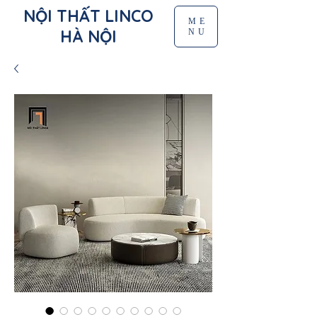
NỘI THẤT LINCO
ME
HÀ NỘI
NU