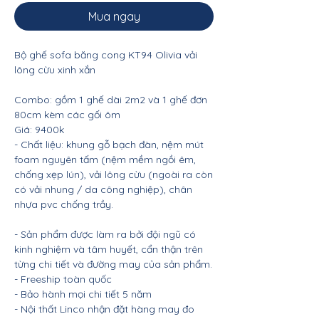
Mua ngay
Bộ ghế sofa băng cong KT94 Olivia vải
lông cừu xinh xắn
Combo: gồm 1 ghế dài 2m2 và 1 ghế đơn
80cm kèm các gối ôm
Giá: 9400k
- Chất liệu: khung gỗ bạch đàn, nệm mút
foam nguyên tấm (nệm mềm ngồi êm,
chống xẹp lún), vải lông cừu (ngoài ra còn
có vải nhung / da công nghiệp), chân
nhựa pvc chống trầy.
- Sản phẩm được làm ra bởi đội ngũ có
kinh nghiệm và tâm huyết, cẩn thận trên
từng chi tiết và đường may của sản phẩm.
- Freeship toàn quốc
- Bảo hành mọi chi tiết 5 năm
- Nội thất Linco nhận đặt hàng may đo