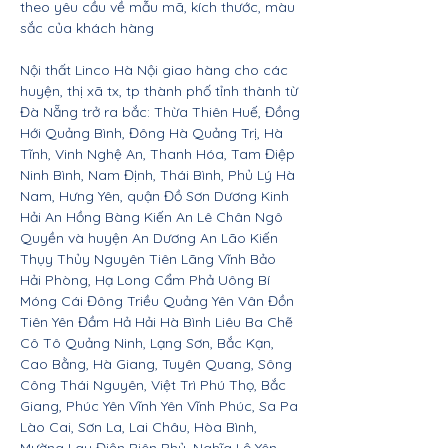
theo yêu cầu về mẫu mã, kích thước, màu
sắc của khách hàng
Nội thất Linco Hà Nội giao hàng cho các
huyện, thị xã tx, tp thành phố tỉnh thành từ
Đà Nẵng trở ra bắc: Thừa Thiên Huế, Đồng
Hới Quảng Bình, Đông Hà Quảng Trị, Hà
Tĩnh, Vinh Nghệ An, Thanh Hóa, Tam Điệp
Ninh Bình, Nam Định, Thái Bình, Phủ Lý Hà
Nam, Hưng Yên, quận Đồ Sơn Dương Kinh
Hải An Hồng Bàng Kiến An Lê Chân Ngô
Quyền và huyện An Dương An Lão Kiến
Thụy Thủy Nguyên Tiên Lãng Vĩnh Bảo
Hải Phòng, Hạ Long Cẩm Phả Uông Bí
Móng Cái Đông Triều Quảng Yên Vân Đồn
Tiên Yên Đầm Hả Hải Hà Bình Liêu Ba Chẽ
Cô Tô Quảng Ninh, Lạng Sơn, Bắc Kạn,
Cao Bằng, Hà Giang, Tuyên Quang, Sông
Công Thái Nguyên, Việt Trì Phú Thọ, Bắc
Giang, Phúc Yên Vĩnh Yên Vĩnh Phúc, Sa Pa
Lào Cai, Sơn La, Lai Châu, Hòa Bình,