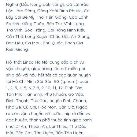
Nghĩa (Đắc Nông Đăk Nông), Đà Lạt Bảo
Lộc Lâm Đồng, Đồng Xoài Bình Phước, Cai
Lậy Cái Bè Mỹ Tho Tiền Giang, Cao Lãnh
Sa Đéc Đồng Tháp, Bến Tre, Vĩnh Long,
Trà Vinh, Sóc Trăng, Cái Răng Ninh Kiều
Cần Thơ, Long Xuyên Châu Đốc An Giang,
Bạc Liêu, Cà Mau, Phú Quốc, Rạch Giá
Kiên Giang.
Nội thất Linco Hà Nội cung cấp dịch vụ
vận chuyển, giao hàng tận nơi miễn phí
ship đối với hầu hết tất cả các quận huyện
tại Hồ Chí Minh Sài Gòn SG (tphcm): quận
1, 2, 3, 4, 5, 6, 7, 8, 9, 10, 11, 12, Bình Tân,
Tân Phú, Tân Bình, Phú Nhuận, Gò Vấp,
Bình Thạnh, Thủ Đức, huyện Bình Chánh,
Nhà Bè, Củ Chi, Hóc Môn, Cần Giờ. Ngoài
ra còn vận chuyển với cước ship rẻ đến vs
các huyện, thành phố thuộc tỉnh giáp ranh
như: Dĩ An, Thuận An, Lái Thiêu, Thủ Dầu
Một, Bến Cát, Tân Uyên, Bắc Tân Uyên,