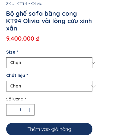
SKU: KT94 - Olivia
Bộ ghế sofa băng cong
KT94 Olivia vải lông cừu xinh
xắn
Giá
9.400.000 ₫
Size
*
Chất liệu
*
Số lượng
*
Thêm vào giỏ hàng