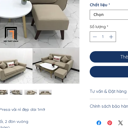
Chất liệu
*
Chọn
Số lượng
*
Thê
Tư vấn & Đặt hàng
Để được tư vấn cụ 
Chính sách bảo hà
khách vui lòng liên
resa vải nỉ đẹp dài 1m9
033.332.8842 - 0962
Nội thất Linco Hà N
ối, 2 đôn vuông
tiết, bảo hành tận 
 bàn)