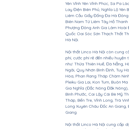
Yên Vĩnh Yên Vĩnh Phúc, Sa Pa Là
Lay Điện Biên Phủ, Nghĩa Lộ Yên 
Liêm Cầu Giấy Đống Đa Hà Đông
Biên Nam Từ Liêm Tây Hồ Thanh
Phượng Đông Anh Gia Lâm Hoài 
Quốc Oai Sóc Sơn Thạch Thất Th
Hà Nội.
Nội thất Linco Hà Nội còn cung c
phí, cước phí rẻ đến nhiều huyện
như: Thừa Thiên Huế, Đà Nẵng, 
Ngãi, Quy Nhơn Bình Định, Tuy 
Hòa, Phan Rang Tháp Chàm Ninh 
Pleiku Gia Lai, Kon Tum, Buôn Ma
Gia Nghĩa (Đắc Nông Đăk Nông),
Bình Phước, Cai Lậy Cái Bè Mỹ T
Tháp, Bến Tre, Vĩnh Long, Trà Vin
Long Xuyên Châu Đốc An Giang, B
Giang.
Nội thất Linco Hà Nội cung cấp d