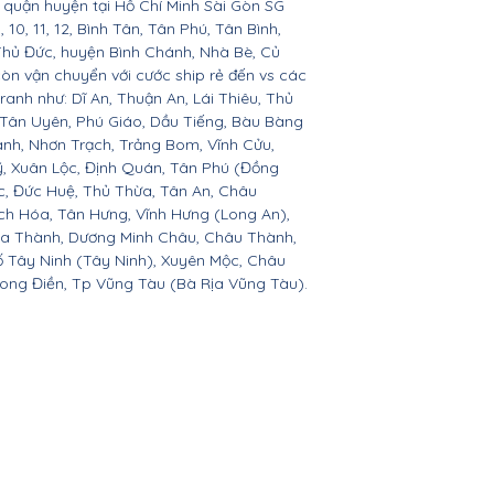
ác quận huyện tại Hồ Chí Minh Sài Gòn SG
 9, 10, 11, 12, Bình Tân, Tân Phú, Tân Bình,
Thủ Đức, huyện Bình Chánh, Nhà Bè, Củ
còn vận chuyển với cước ship rẻ đến vs các
ranh như: Dĩ An, Thuận An, Lái Thiêu, Thủ
 Tân Uyên, Phú Giáo, Dầu Tiếng, Bàu Bàng
ành, Nhơn Trạch, Trảng Bom, Vĩnh Cửu,
, Xuân Lộc, Định Quán, Tân Phú (Đồng
c, Đức Huệ, Thủ Thừa, Tân An, Châu
h Hóa, Tân Hưng, Vĩnh Hưng (Long An),
òa Thành, Dương Minh Châu, Châu Thành,
ố Tây Ninh (Tây Ninh), Xuyên Mộc, Châu
Long Điền, Tp Vũng Tàu (Bà Rịa Vũng Tàu).