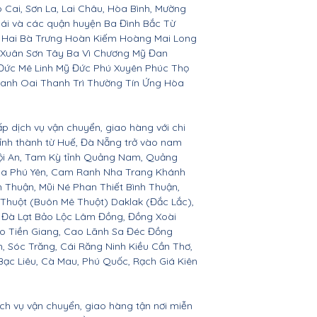
o Cai, Sơn La, Lai Châu, Hòa Bình, Mường
Bái và các quận huyện Ba Đình Bắc Từ
 Hai Bà Trưng Hoàn Kiếm Hoàng Mai Long
 Xuân Sơn Tây Ba Vì Chương Mỹ Đan
Đức Mê Linh Mỹ Đức Phú Xuyên Phúc Thọ
anh Oai Thanh Trì Thường Tín Ứng Hòa
ấp dịch vụ vận chuyển, giao hàng với chi
 tỉnh thành từ Huế, Đà Nẵng trở vào nam
Hội An, Tam Kỳ tỉnh Quảng Nam, Quảng
Hòa Phú Yên, Cam Ranh Nha Trang Khánh
Thuận, Mũi Né Phan Thiết Bình Thuận,
 Thuột (Buôn Mê Thuột) Daklak (Đắc Lắc),
 Đà Lạt Bảo Lộc Lâm Đồng, Đồng Xoài
ho Tiền Giang, Cao Lãnh Sa Đéc Đồng
h, Sóc Trăng, Cái Răng Ninh Kiều Cần Thơ,
ạc Liêu, Cà Mau, Phú Quốc, Rạch Giá Kiên
ịch vụ vận chuyển, giao hàng tận nơi miễn