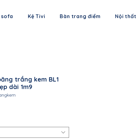
 sofa
Kệ Tivi
Bàn trang điểm
Nội thất
băng trắng kem BL1
đẹp dài 1m9
trangkem
á