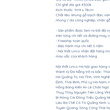
Chỉ ghế dài giá 4300k
Kích thước: 1m9 x 78cm
Chất liệu: khung gỗ bạch đàn, vá
nhung / da công nghiệp, chân g
- Sản phẩm được làm ra bởi đội n
trên từng chi tiết và đường may 
- Freeship toàn quốc
- Bảo hành mọi chi tiết 5 năm
- Nội thất Linco nhận đặt hàng m
màu sắc của khách hàng
Nội thất Linco Hà Nội giao hàng c
thành từ Đà Nẵng trở ra bắc: Th
Hà Quảng Trị, Hà Tĩnh, Vinh Ngh
Định, Thái Bình, Phủ Lý Hà Nam, 
Hồng Bàng Kiến An Lê Chân Ngô
Thụy Thủy Nguyên Tiên Lãng Vĩ
Bí Móng Cái Đông Triều Quảng Y
Liêu Ba Chẽ Cô Tô Quảng Ninh, L
Tuyên Quang, Sông Công Thái Ngu