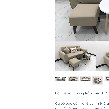
Bộ ghế sofa băng trắng kem BL1 P
Cả bộ bao gồm: ghế dài 1m9, 2 g
Giá cả bộ: 4900k (chưa bao gồm