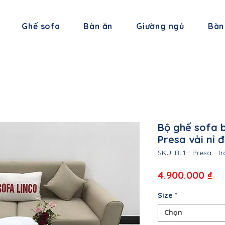
Ghế sofa
Bàn ăn
Giường ngủ
Bàn
Bộ ghế sofa 
Presa vải nỉ 
SKU: BL1 - Presa - 
Gi
4.900.000 ₫
Size
*
Chọn