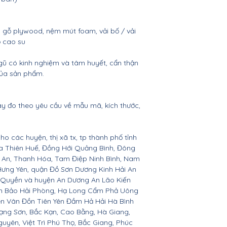
n gỗ plywood, nệm mút foam, vải bố / vải
ỗ cao su
gũ có kinh nghiệm và tâm huyết, cẩn thận
của sản phẩm.
ay đo theo yêu cầu về mẫu mã, kích thước,
ho các huyện, thị xã tx, tp thành phố tỉnh
ừa Thiên Huế, Đồng Hới Quảng Bình, Đông
ệ An, Thanh Hóa, Tam Điệp Ninh Bình, Nam
Hưng Yên, quận Đồ Sơn Dương Kinh Hải An
 Quyền và huyện An Dương An Lão Kiến
nh Bảo Hải Phòng, Hạ Long Cẩm Phả Uông
ên Vân Đồn Tiên Yên Đầm Hả Hải Hà Bình
ạng Sơn, Bắc Kạn, Cao Bằng, Hà Giang,
yên, Việt Trì Phú Thọ, Bắc Giang, Phúc