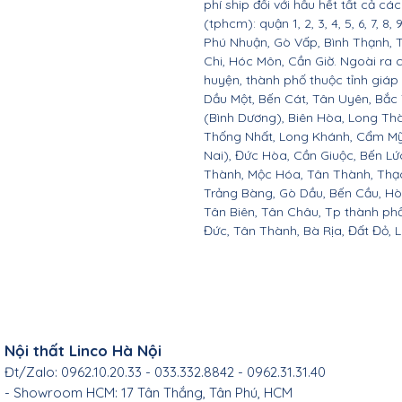
phí ship đối với hầu hết tất cả c
(tphcm): quận 1, 2, 3, 4, 5, 6, 7, 8,
Phú Nhuận, Gò Vấp, Bình Thạnh, 
Chi, Hóc Môn, Cần Giờ. Ngoài ra 
huyện, thành phố thuộc tỉnh giáp 
Dầu Một, Bến Cát, Tân Uyên, Bắc
(Bình Dương), Biên Hòa, Long Th
Thống Nhất, Long Khánh, Cẩm Mỹ
Nai), Đức Hòa, Cần Giuộc, Bến Lứ
Thành, Mộc Hóa, Tân Thành, Thạc
Trảng Bàng, Gò Dầu, Bến Cầu, H
Tân Biên, Tân Châu, Tp thành ph
Đức, Tân Thành, Bà Rịa, Đất Đỏ, 
Nội thất Linco Hà Nội
Đt/Zalo: 0962.10.20.33 - 033.332.8842 - 0962.31.31.40
- Showroom HCM: 17 Tân Thắng, Tân Phú, HCM