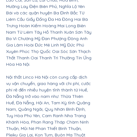
Lào Cai, Sơn La, Lai Châu, Hòa Bình,
Mường Lay Điện Biên Phủ, Nghĩa Lộ Yên
Bái và các quận huyện Ba Đình Bắc Từ
Liêm Cầu Giấy Đống Đa Hà Đông Hai Bà
Trưng Hoàn Kiếm Hoàng Mai Long Biên
Nam Từ Liêm Tây Hồ Thanh Xuân Sơn Tây
Ba Vì Chương Mỹ Đan Phượng Đông Anh
Gia Lâm Hoài Đức Mê Linh Mỹ Đức Phú
Xuyên Phúc Thọ Quốc Oai Sóc Sơn Thạch
Thất Thanh Oai Thanh Trì Thường Tín Ứng
Hòa Hà Nội.
Nội thất Linco Hà Nội còn cung cấp dịch
vụ vận chuyển, giao hàng với chi phí, cước
phí rẻ đến nhiều huyện tỉnh thành từ Huế,
Đà Nẵng trở vào nam như: Thừa Thiên
Huế, Đà Nẵng, Hội An, Tam Kỳ tỉnh Quảng
Nam, Quảng Ngãi, Quy Nhơn Bình Định,
Tuy Hòa Phú Yên, Cam Ranh Nha Trang
Khánh Hòa, Phan Rang Tháp Chàm Ninh
Thuận, Mũi Né Phan Thiết Bình Thuận,
Pleiku Gia Lai, Kon Tum, Buôn Ma Thuột