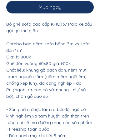
Mua ngay
Bộ ghế sofa cao cấp KHQ167 Palo kê đầu
gật gù thư giãn
Combo bao gồm: sofa băng 3m vs sofa
đơn 1m1
Giá: 15.800k
Ghế đôn vuông 60x80 giá 900k
Chất liệu: khung gỗ bạch đàn, nệm mút
foam nguyên tấm (nệm mềm ngồi êm,
chống xẹp lún), da công nghiệp - da
Pu (ngoài ra còn có vải nhung - nỉ / vải
bố), chân gỗ cao su.
- Sản phẩm được làm ra bởi đội ngũ có
kinh nghiệm và tâm huyết, cẩn thận trên
từng chi tiết và đường may của sản phẩm.
- Freeship toàn quốc
- Bảo hành mọi chi tiết 5 năm