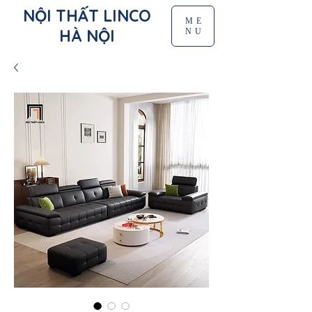
NỘI THẤT LINCO
ME
HÀ NỘI
NU