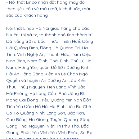
- Nội thất Linco nhận đặt hàng may đo
theo yêu cầu về mẫu mã, kích thước, màu
sắc của khách hàng
Nội thất Linco Hà Nội giao hàng cho các
huyện, thị xã tx, tp thành phố tỉnh thành từ
Đà Nẵng trở ra bắc: Thừa Thiên Huế, Đồng
Hới Quảng Bình, Đông Hà Quảng Trị, Hà
Tĩnh, Vinh Nghệ An, Thanh Hóa, Tam Điệp
Ninh Bình, Nam Định, Thái Bình, Phủ Lý Hà
Nam, Hưng Yên, quận Đồ Sơn Dương Kinh
Hải An Hồng Bàng Kiến An Lê Chân Ngô
Quyền và huyện An Dương An Lão Kiến
Thụy Thủy Nguyên Tiên Lãng Vĩnh Bảo
Hải Phòng, Hạ Long Cẩm Phả Uông Bí
Móng Cái Đông Triều Quảng Yên Vân Đồn
Tiên Yên Đầm Hả Hải Hà Bình Liêu Ba Chẽ
Cô Tô Quảng Ninh, Lạng Sơn, Bắc Kạn,
Cao Bằng, Hà Giang, Tuyên Quang, Sông
Công Thái Nguyên, Việt Trì Phú Thọ, Bắc
Giang, Phúc Yên Vĩnh Yên Vĩnh Phúc, Sa Pa