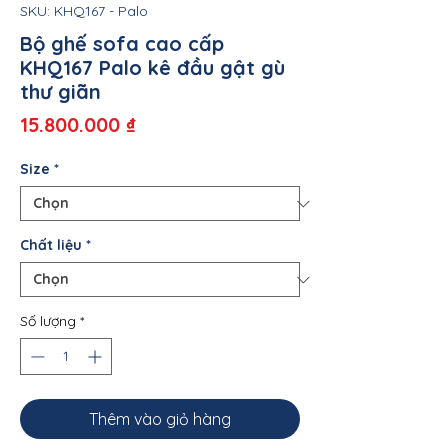
SKU: KHQ167 - Palo
Bộ ghế sofa cao cấp
KHQ167 Palo kê đầu gật gù
thư giãn
Giá
15.800.000 ₫
Size
*
Chất liệu
*
Số lượng
*
Thêm vào giỏ hàng