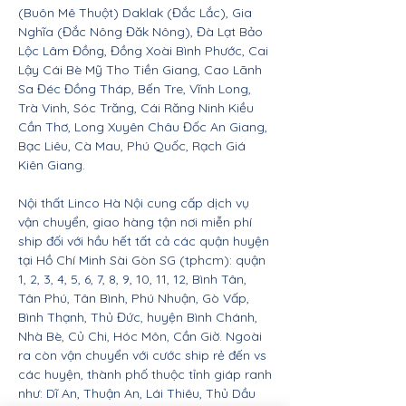
(Buôn Mê Thuột) Daklak (Đắc Lắc), Gia
Nghĩa (Đắc Nông Đăk Nông), Đà Lạt Bảo
Lộc Lâm Đồng, Đồng Xoài Bình Phước, Cai
Lậy Cái Bè Mỹ Tho Tiền Giang, Cao Lãnh
Sa Đéc Đồng Tháp, Bến Tre, Vĩnh Long,
Trà Vinh, Sóc Trăng, Cái Răng Ninh Kiều
Cần Thơ, Long Xuyên Châu Đốc An Giang,
Bạc Liêu, Cà Mau, Phú Quốc, Rạch Giá
Kiên Giang.
Nội thất Linco Hà Nội cung cấp dịch vụ
vận chuyển, giao hàng tận nơi miễn phí
ship đối với hầu hết tất cả các quận huyện
tại Hồ Chí Minh Sài Gòn SG (tphcm): quận
1, 2, 3, 4, 5, 6, 7, 8, 9, 10, 11, 12, Bình Tân,
Tân Phú, Tân Bình, Phú Nhuận, Gò Vấp,
Bình Thạnh, Thủ Đức, huyện Bình Chánh,
Nhà Bè, Củ Chi, Hóc Môn, Cần Giờ. Ngoài
ra còn vận chuyển với cước ship rẻ đến vs
các huyện, thành phố thuộc tỉnh giáp ranh
như: Dĩ An, Thuận An, Lái Thiêu, Thủ Dầu