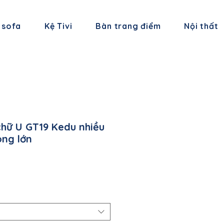
 sofa
Kệ Tivi
Bàn trang điểm
Nội thất
chữ U GT19 Kedu nhiều
òng lớn
á