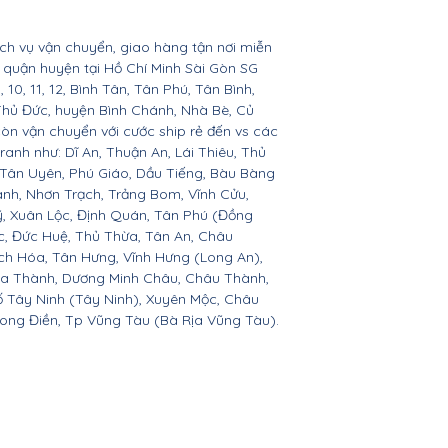
ịch vụ vận chuyển, giao hàng tận nơi miễn
ác quận huyện tại Hồ Chí Minh Sài Gòn SG
 9, 10, 11, 12, Bình Tân, Tân Phú, Tân Bình,
Thủ Đức, huyện Bình Chánh, Nhà Bè, Củ
còn vận chuyển với cước ship rẻ đến vs các
ranh như: Dĩ An, Thuận An, Lái Thiêu, Thủ
 Tân Uyên, Phú Giáo, Dầu Tiếng, Bàu Bàng
ành, Nhơn Trạch, Trảng Bom, Vĩnh Cửu,
, Xuân Lộc, Định Quán, Tân Phú (Đồng
c, Đức Huệ, Thủ Thừa, Tân An, Châu
h Hóa, Tân Hưng, Vĩnh Hưng (Long An),
òa Thành, Dương Minh Châu, Châu Thành,
ố Tây Ninh (Tây Ninh), Xuyên Mộc, Châu
Long Điền, Tp Vũng Tàu (Bà Rịa Vũng Tàu).