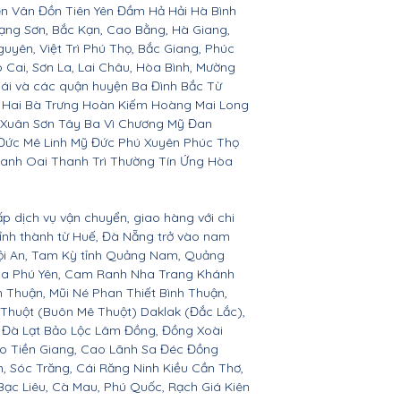
ên Vân Đồn Tiên Yên Đầm Hả Hải Hà Bình
ạng Sơn, Bắc Kạn, Cao Bằng, Hà Giang,
yên, Việt Trì Phú Thọ, Bắc Giang, Phúc
o Cai, Sơn La, Lai Châu, Hòa Bình, Mường
Bái và các quận huyện Ba Đình Bắc Từ
 Hai Bà Trưng Hoàn Kiếm Hoàng Mai Long
 Xuân Sơn Tây Ba Vì Chương Mỹ Đan
Đức Mê Linh Mỹ Đức Phú Xuyên Phúc Thọ
anh Oai Thanh Trì Thường Tín Ứng Hòa
ấp dịch vụ vận chuyển, giao hàng với chi
 tỉnh thành từ Huế, Đà Nẵng trở vào nam
Hội An, Tam Kỳ tỉnh Quảng Nam, Quảng
Hòa Phú Yên, Cam Ranh Nha Trang Khánh
Thuận, Mũi Né Phan Thiết Bình Thuận,
 Thuột (Buôn Mê Thuột) Daklak (Đắc Lắc),
 Đà Lạt Bảo Lộc Lâm Đồng, Đồng Xoài
ho Tiền Giang, Cao Lãnh Sa Đéc Đồng
h, Sóc Trăng, Cái Răng Ninh Kiều Cần Thơ,
ạc Liêu, Cà Mau, Phú Quốc, Rạch Giá Kiên