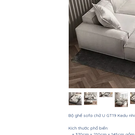
Bộ ghế sofa chữ U GT19 Kedu nhi
Kích thước phổ biến:
+ 370cm x 210cm x 145cm gồm t