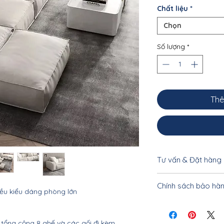
Chất liệu
*
Chọn
Số lượng
*
Thê
Tư vấn & Đặt hàng
Để được tư vấn cụ 
Chính sách bảo hà
khách vui lòng liên
ều kiểu dáng phòng lớn
033.332.8842 - 0962
Nội thất Linco Hà N
tiết
ổng cộng 8 ghế và các gối đi kèm