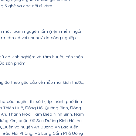
 5 ghế và các gối đi kèm
nệm mút foam nguyên tấm (nệm mềm ngồi
i ra còn có vải nhung/ da công nghiệp -
gũ có kinh nghiệm và tâm huyết, cẩn thận
của sản phẩm.
ay đo theo yêu cầu về mẫu mã, kích thước,
ho các huyện, thị xã tx, tp thành phố tỉnh
ừa Thiên Huế, Đồng Hới Quảng Bình, Đông
ệ An, Thanh Hóa, Tam Điệp Ninh Bình, Nam
Hưng Yên, quận Đồ Sơn Dương Kinh Hải An
 Quyền và huyện An Dương An Lão Kiến
nh Bảo Hải Phòng, Hạ Long Cẩm Phả Uông