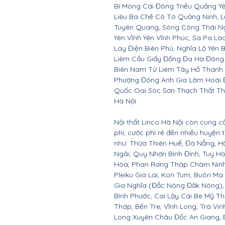
Bí Móng Cái Đông Triều Quảng Y
Liêu Ba Chẽ Cô Tô Quảng Ninh, L
Tuyên Quang, Sông Công Thái Ngu
Yên Vĩnh Yên Vĩnh Phúc, Sa Pa Là
Lay Điện Biên Phủ, Nghĩa Lộ Yên 
Liêm Cầu Giấy Đống Đa Hà Đông
Biên Nam Từ Liêm Tây Hồ Thanh
Phượng Đông Anh Gia Lâm Hoài 
Quốc Oai Sóc Sơn Thạch Thất Th
Hà Nội.
Nội thất Linco Hà Nội còn cung c
phí, cước phí rẻ đến nhiều huyện
như: Thừa Thiên Huế, Đà Nẵng, 
Ngãi, Quy Nhơn Bình Định, Tuy 
Hòa, Phan Rang Tháp Chàm Ninh 
Pleiku Gia Lai, Kon Tum, Buôn Ma
Gia Nghĩa (Đắc Nông Đăk Nông),
Bình Phước, Cai Lậy Cái Bè Mỹ T
Tháp, Bến Tre, Vĩnh Long, Trà Vin
Long Xuyên Châu Đốc An Giang, B