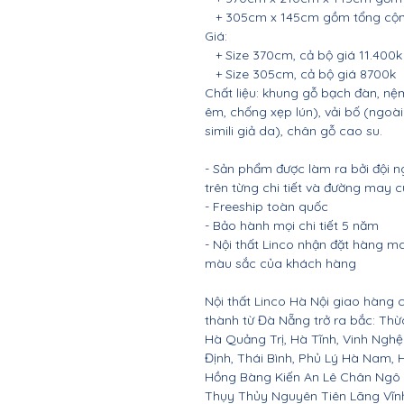
+ 305cm x 145cm gồm tổng cộng
Giá:
+ Size 370cm, cả bộ giá 11.400k
+ Size 305cm, cả bộ giá 8700k
Chất liệu: khung gỗ bạch đàn, 
êm, chống xẹp lún), vải bố (ngoà
simili giả da), chân gỗ cao su.
- Sản phẩm được làm ra bởi đội n
trên từng chi tiết và đường may 
- Freeship toàn quốc
- Bảo hành mọi chi tiết 5 năm
- Nội thất Linco nhận đặt hàng m
màu sắc của khách hàng
Nội thất Linco Hà Nội giao hàng c
thành từ Đà Nẵng trở ra bắc: Th
Hà Quảng Trị, Hà Tĩnh, Vinh Ngh
Định, Thái Bình, Phủ Lý Hà Nam, 
Hồng Bàng Kiến An Lê Chân Ngô
Thụy Thủy Nguyên Tiên Lãng Vĩ