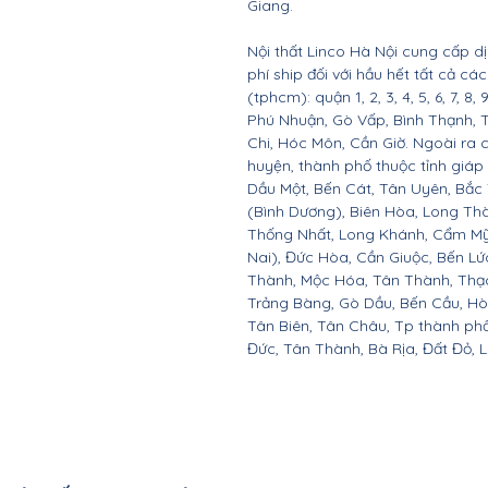
Giang.
Nội thất Linco Hà Nội cung cấp d
phí ship đối với hầu hết tất cả c
(tphcm): quận 1, 2, 3, 4, 5, 6, 7, 8,
Phú Nhuận, Gò Vấp, Bình Thạnh, 
Chi, Hóc Môn, Cần Giờ. Ngoài ra 
huyện, thành phố thuộc tỉnh giáp 
Dầu Một, Bến Cát, Tân Uyên, Bắc
(Bình Dương), Biên Hòa, Long Th
Thống Nhất, Long Khánh, Cẩm Mỹ
Nai), Đức Hòa, Cần Giuộc, Bến Lứ
Thành, Mộc Hóa, Tân Thành, Thạc
Trảng Bàng, Gò Dầu, Bến Cầu, H
Tân Biên, Tân Châu, Tp thành ph
Đức, Tân Thành, Bà Rịa, Đất Đỏ, 