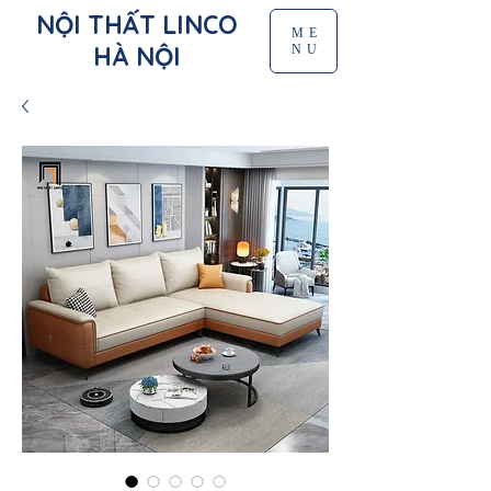
NỘI THẤT LINCO
ME
HÀ NỘI
NU