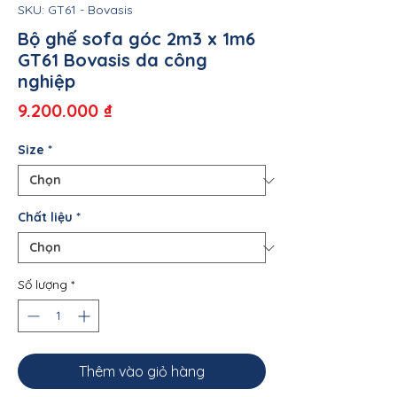
SKU: GT61 - Bovasis
Bộ ghế sofa góc 2m3 x 1m6
GT61 Bovasis da công
nghiệp
Giá
9.200.000 ₫
Size
*
Chất liệu
*
Số lượng
*
Thêm vào giỏ hàng