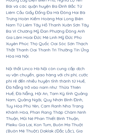
Mường Lay Điện Biên Phủ, Nghĩa Lộ Yên
Bái và các quận huyện Ba Đình Bắc Từ
Liêm Cầu Giấy Đống Đa Hà Đông Hai Bà
Trưng Hoàn Kiếm Hoàng Mai Long Biên
Nam Từ Liêm Tây Hồ Thanh Xuân Sơn Tây
Ba Vì Chương Mỹ Đan Phượng Đông Anh
Gia Lâm Hoài Đức Mê Linh Mỹ Đức Phú
Xuyên Phúc Thọ Quốc Oai Sóc Sơn Thạch
Thất Thanh Oai Thanh Trì Thường Tín Ứng
Hòa Hà Nội.
Nội thất Linco Hà Nội còn cung cấp dịch
vụ vận chuyển, giao hàng với chi phí, cước
phí rẻ đến nhiều huyện tỉnh thành từ Huế,
Đà Nẵng trở vào nam như: Thừa Thiên
Huế, Đà Nẵng, Hội An, Tam Kỳ tỉnh Quảng
Nam, Quảng Ngãi, Quy Nhơn Bình Định,
Tuy Hòa Phú Yên, Cam Ranh Nha Trang
Khánh Hòa, Phan Rang Tháp Chàm Ninh
Thuận, Mũi Né Phan Thiết Bình Thuận,
Pleiku Gia Lai, Kon Tum, Buôn Ma Thuột
(Buôn Mê Thuột) Daklak (Đắc Lắc), Gia