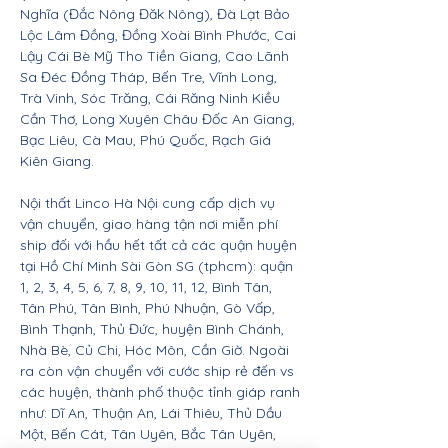
Nghĩa (Đắc Nông Đăk Nông), Đà Lạt Bảo
Lộc Lâm Đồng, Đồng Xoài Bình Phước, Cai
Lậy Cái Bè Mỹ Tho Tiền Giang, Cao Lãnh
Sa Đéc Đồng Tháp, Bến Tre, Vĩnh Long,
Trà Vinh, Sóc Trăng, Cái Răng Ninh Kiều
Cần Thơ, Long Xuyên Châu Đốc An Giang,
Bạc Liêu, Cà Mau, Phú Quốc, Rạch Giá
Kiên Giang.
Nội thất Linco Hà Nội cung cấp dịch vụ
vận chuyển, giao hàng tận nơi miễn phí
ship đối với hầu hết tất cả các quận huyện
tại Hồ Chí Minh Sài Gòn SG (tphcm): quận
1, 2, 3, 4, 5, 6, 7, 8, 9, 10, 11, 12, Bình Tân,
Tân Phú, Tân Bình, Phú Nhuận, Gò Vấp,
Bình Thạnh, Thủ Đức, huyện Bình Chánh,
Nhà Bè, Củ Chi, Hóc Môn, Cần Giờ. Ngoài
ra còn vận chuyển với cước ship rẻ đến vs
các huyện, thành phố thuộc tỉnh giáp ranh
như: Dĩ An, Thuận An, Lái Thiêu, Thủ Dầu
Một, Bến Cát, Tân Uyên, Bắc Tân Uyên,