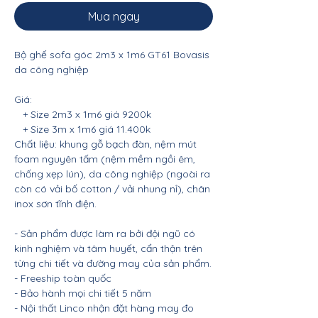
Mua ngay
Bộ ghế sofa góc 2m3 x 1m6 GT61 Bovasis
da công nghiệp
Giá:
+ Size 2m3 x 1m6 giá 9200k
+ Size 3m x 1m6 giá 11.400k
Chất liệu: khung gỗ bạch đàn, nệm mút
foam nguyên tấm (nệm mềm ngồi êm,
chống xẹp lún), da công nghiệp (ngoài ra
còn có vải bố cotton / vải nhung nỉ), chân
inox sơn tĩnh điện.
- Sản phẩm được làm ra bởi đội ngũ có
kinh nghiệm và tâm huyết, cẩn thận trên
từng chi tiết và đường may của sản phẩm.
- Freeship toàn quốc
- Bảo hành mọi chi tiết 5 năm
- Nội thất Linco nhận đặt hàng may đo