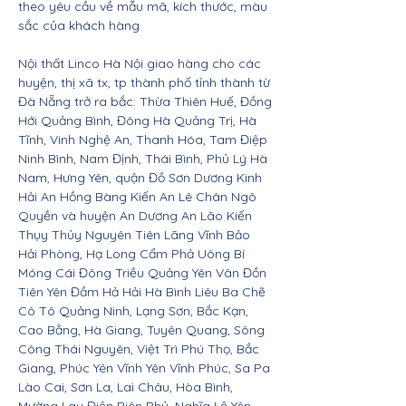
theo yêu cầu về mẫu mã, kích thước, màu
sắc của khách hàng
Nội thất Linco Hà Nội giao hàng cho các
huyện, thị xã tx, tp thành phố tỉnh thành từ
Đà Nẵng trở ra bắc: Thừa Thiên Huế, Đồng
Hới Quảng Bình, Đông Hà Quảng Trị, Hà
Tĩnh, Vinh Nghệ An, Thanh Hóa, Tam Điệp
Ninh Bình, Nam Định, Thái Bình, Phủ Lý Hà
Nam, Hưng Yên, quận Đồ Sơn Dương Kinh
Hải An Hồng Bàng Kiến An Lê Chân Ngô
Quyền và huyện An Dương An Lão Kiến
Thụy Thủy Nguyên Tiên Lãng Vĩnh Bảo
Hải Phòng, Hạ Long Cẩm Phả Uông Bí
Móng Cái Đông Triều Quảng Yên Vân Đồn
Tiên Yên Đầm Hả Hải Hà Bình Liêu Ba Chẽ
Cô Tô Quảng Ninh, Lạng Sơn, Bắc Kạn,
Cao Bằng, Hà Giang, Tuyên Quang, Sông
Công Thái Nguyên, Việt Trì Phú Thọ, Bắc
Giang, Phúc Yên Vĩnh Yên Vĩnh Phúc, Sa Pa
Lào Cai, Sơn La, Lai Châu, Hòa Bình,