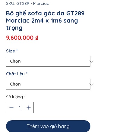
SKU: GT289 - Marciac
Bộ ghế sofa góc da GT289
Marciac 2m4 x 1m6 sang
trọng
Giá
9.600.000 ₫
Size
*
Chất liệu
*
Số lượng
*
Thêm vào giỏ hàng