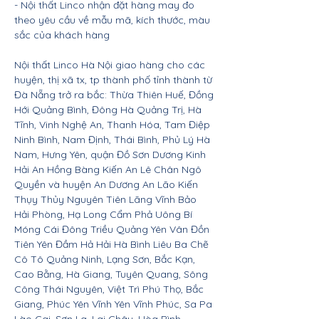
- Nội thất Linco nhận đặt hàng may đo
theo yêu cầu về mẫu mã, kích thước, màu
sắc của khách hàng
Nội thất Linco Hà Nội giao hàng cho các
huyện, thị xã tx, tp thành phố tỉnh thành từ
Đà Nẵng trở ra bắc: Thừa Thiên Huế, Đồng
Hới Quảng Bình, Đông Hà Quảng Trị, Hà
Tĩnh, Vinh Nghệ An, Thanh Hóa, Tam Điệp
Ninh Bình, Nam Định, Thái Bình, Phủ Lý Hà
Nam, Hưng Yên, quận Đồ Sơn Dương Kinh
Hải An Hồng Bàng Kiến An Lê Chân Ngô
Quyền và huyện An Dương An Lão Kiến
Thụy Thủy Nguyên Tiên Lãng Vĩnh Bảo
Hải Phòng, Hạ Long Cẩm Phả Uông Bí
Móng Cái Đông Triều Quảng Yên Vân Đồn
Tiên Yên Đầm Hả Hải Hà Bình Liêu Ba Chẽ
Cô Tô Quảng Ninh, Lạng Sơn, Bắc Kạn,
Cao Bằng, Hà Giang, Tuyên Quang, Sông
Công Thái Nguyên, Việt Trì Phú Thọ, Bắc
Giang, Phúc Yên Vĩnh Yên Vĩnh Phúc, Sa Pa