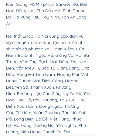
Kiên Giang, HCM Tphcm Sài Gòn SG, Biên
Hòa Đồng Nai, Thủ Dầu Một Bình Dương,
Bà Rịa Vũng Tàu, Tây Ninh, Tân An Long
An
Nội thất Linco Hà Nội cung cấp dịch vụ
vận chuyển, giao hàng tận nơi miễn phí
ship tất cả phường xã: Hoàn Kiếm, Cửa
Nam, Ba Đình, Ngọc Hà, Giảng Võ, Hai Bà
Trưng, Vĩnh Tuy, Bạch Mai, Đống Đa, Kim
Liên, Văn Miếu - Quốc Tử Giám, Láng, Chợ
Dừa, Hồng Hà, Lĩnh Nam, Hoàng Mai, Vĩnh
Hưng, Tương Mai, Định Công, Hoàng
Liệt, Yên Sở, Thanh Xuân, Khương
Đình, Phương Liệt, Cầu Giấy, Nghĩa Đô, Yên
Hòa, Tây Hồ, Phú Thượng, Tây Tựu, Phú
Diễn, Xuân Đỉnh, Đông Ngạc, Thượng
Cát, Từ Liêm, Xuân Phương, Tây Mỗ, Đại
Mỗ, Long Biên, Bồ Đề, Việt Hưng, Phúc
Lợi, Hà Đông, Dương Nội, Yên Nghĩa, Phú
Lương, Kiến Hưng, Thanh Trì, Đại