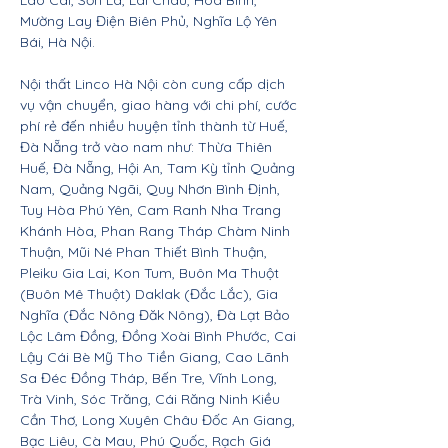
Lào Cai, Sơn La, Lai Châu, Hòa Bình,
Mường Lay Điện Biên Phủ, Nghĩa Lộ Yên
Bái, Hà Nội.
Nội thất Linco Hà Nội còn cung cấp dịch
vụ vận chuyển, giao hàng với chi phí, cước
phí rẻ đến nhiều huyện tỉnh thành từ Huế,
Đà Nẵng trở vào nam như: Thừa Thiên
Huế, Đà Nẵng, Hội An, Tam Kỳ tỉnh Quảng
Nam, Quảng Ngãi, Quy Nhơn Bình Định,
Tuy Hòa Phú Yên, Cam Ranh Nha Trang
Khánh Hòa, Phan Rang Tháp Chàm Ninh
Thuận, Mũi Né Phan Thiết Bình Thuận,
Pleiku Gia Lai, Kon Tum, Buôn Ma Thuột
(Buôn Mê Thuột) Daklak (Đắc Lắc), Gia
Nghĩa (Đắc Nông Đăk Nông), Đà Lạt Bảo
Lộc Lâm Đồng, Đồng Xoài Bình Phước, Cai
Lậy Cái Bè Mỹ Tho Tiền Giang, Cao Lãnh
Sa Đéc Đồng Tháp, Bến Tre, Vĩnh Long,
Trà Vinh, Sóc Trăng, Cái Răng Ninh Kiều
Cần Thơ, Long Xuyên Châu Đốc An Giang,
Bạc Liêu, Cà Mau, Phú Quốc, Rạch Giá