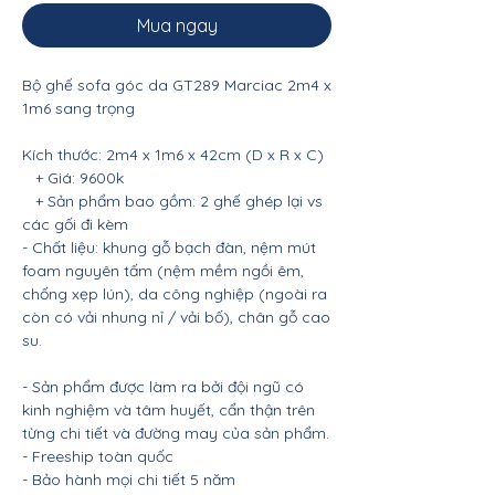
Mua ngay
Bộ ghế sofa góc da GT289 Marciac 2m4 x
1m6 sang trọng
Kích thước: 2m4 x 1m6 x 42cm (D x R x C)
+ Giá: 9600k
+ Sản phẩm bao gồm: 2 ghế ghép lại vs
các gối đi kèm
- Chất liệu: khung gỗ bạch đàn, nệm mút
foam nguyên tấm (nệm mềm ngồi êm,
chống xẹp lún), da công nghiệp (ngoài ra
còn có vải nhung nỉ / vải bố), chân gỗ cao
su.
- Sản phẩm được làm ra bởi đội ngũ có
kinh nghiệm và tâm huyết, cẩn thận trên
từng chi tiết và đường may của sản phẩm.
- Freeship toàn quốc
- Bảo hành mọi chi tiết 5 năm