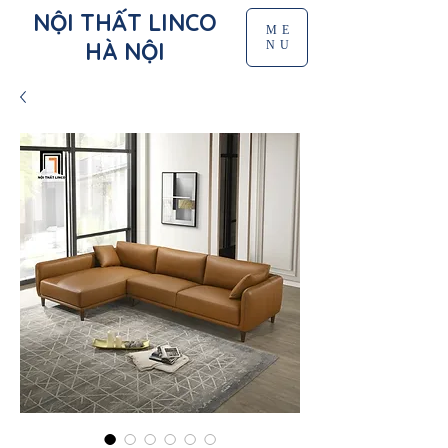
NỘI THẤT LINCO
ME
HÀ NỘI
NU