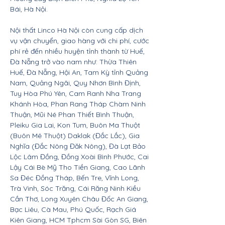
Bái, Hà Nội.
Nội thất Linco Hà Nội còn cung cấp dịch
vụ vận chuyển, giao hàng với chi phí, cước
phí rẻ đến nhiều huyện tỉnh thành từ Huế,
Đà Nẵng trở vào nam như: Thừa Thiên
Huế, Đà Nẵng, Hội An, Tam Kỳ tỉnh Quảng
Nam, Quảng Ngãi, Quy Nhơn Bình Định,
Tuy Hòa Phú Yên, Cam Ranh Nha Trang
Khánh Hòa, Phan Rang Tháp Chàm Ninh
Thuận, Mũi Né Phan Thiết Bình Thuận,
Pleiku Gia Lai, Kon Tum, Buôn Ma Thuột
(Buôn Mê Thuột) Daklak (Đắc Lắc), Gia
Nghĩa (Đắc Nông Đăk Nông), Đà Lạt Bảo
Lộc Lâm Đồng, Đồng Xoài Bình Phước, Cai
Lậy Cái Bè Mỹ Tho Tiền Giang, Cao Lãnh
Sa Đéc Đồng Tháp, Bến Tre, Vĩnh Long,
Trà Vinh, Sóc Trăng, Cái Răng Ninh Kiều
Cần Thơ, Long Xuyên Châu Đốc An Giang,
Bạc Liêu, Cà Mau, Phú Quốc, Rạch Giá
Kiên Giang, HCM Tphcm Sài Gòn SG, Biên