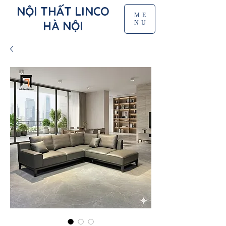
NỘI THẤT LINCO
ME
HÀ NỘI
NU