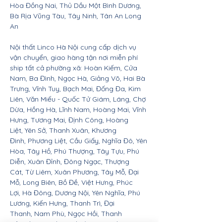
Hòa Đồng Nai, Thủ Dầu Một Bình Dương,
Bà Rịa Vũng Tàu, Tây Ninh, Tân An Long
An
Nội thất Linco Hà Nội cung cấp dịch vụ
vận chuyển, giao hàng tận nơi miễn phí
ship tất cả phường xã: Hoàn Kiếm, Cửa
Nam, Ba Đình, Ngọc Hà, Giảng Võ, Hai Bà
Trưng, Vĩnh Tuy, Bạch Mai, Đống Đa, Kim
Liên, Văn Miếu - Quốc Tử Giám, Láng, Chợ
Dừa, Hồng Hà, Lĩnh Nam, Hoàng Mai, Vĩnh
Hưng, Tương Mai, Định Công, Hoàng
Liệt, Yên Sở, Thanh Xuân, Khương
Đình, Phương Liệt, Cầu Giấy, Nghĩa Đô, Yên
Hòa, Tây Hồ, Phú Thượng, Tây Tựu, Phú
Diễn, Xuân Đỉnh, Đông Ngạc, Thượng
Cát, Từ Liêm, Xuân Phương, Tây Mỗ, Đại
Mỗ, Long Biên, Bồ Đề, Việt Hưng, Phúc
Lợi, Hà Đông, Dương Nội, Yên Nghĩa, Phú
Lương, Kiến Hưng, Thanh Trì, Đại
Thanh, Nam Phù, Ngọc Hồi, Thanh