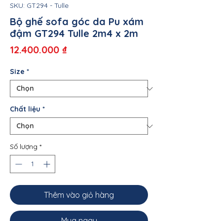
SKU: GT294 - Tulle
Bộ ghế sofa góc da Pu xám
đậm GT294 Tulle 2m4 x 2m
Giá
12.400.000 ₫
Size
*
Chất liệu
*
Số lượng
*
Thêm vào giỏ hàng
Mua ngay