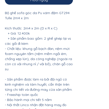
Bộ ghế sofa góc da Pu xám đậm GT294
Tulle 2m4 x 2m
Kích thước: 2m4 x 2m (D x R x C)
+ Giá: 12.400k
+ Sản phẩm bao gồm: 2 ghế ghép lại vs
các gối đi kèm
- Chất liệu: khung gỗ bạch đàn, nệm mút
foam nguyên tấm (nệm mềm ngồi êm,
chống xẹp lún), da công nghiệp (ngoài ra
còn có vải nhung nỉ / vải bố), chân gỗ cao
su.
- Sản phẩm được làm ra bởi đội ngũ có
kinh nghiệm và tâm huyết, cẩn thận trên
từng chi tiết và đường may của sản phẩm.
- Freeship toàn quốc
- Bảo hành mọi chi tiết 5 năm
- Nội thất Linco nhận đặt hàng may đo