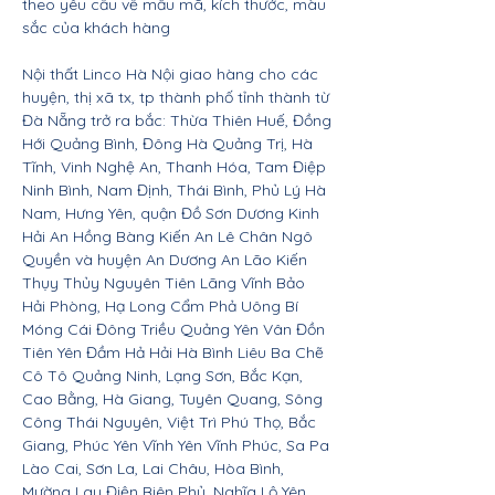
theo yêu cầu về mẫu mã, kích thước, màu
sắc của khách hàng
Nội thất Linco Hà Nội giao hàng cho các
huyện, thị xã tx, tp thành phố tỉnh thành từ
Đà Nẵng trở ra bắc: Thừa Thiên Huế, Đồng
Hới Quảng Bình, Đông Hà Quảng Trị, Hà
Tĩnh, Vinh Nghệ An, Thanh Hóa, Tam Điệp
Ninh Bình, Nam Định, Thái Bình, Phủ Lý Hà
Nam, Hưng Yên, quận Đồ Sơn Dương Kinh
Hải An Hồng Bàng Kiến An Lê Chân Ngô
Quyền và huyện An Dương An Lão Kiến
Thụy Thủy Nguyên Tiên Lãng Vĩnh Bảo
Hải Phòng, Hạ Long Cẩm Phả Uông Bí
Móng Cái Đông Triều Quảng Yên Vân Đồn
Tiên Yên Đầm Hả Hải Hà Bình Liêu Ba Chẽ
Cô Tô Quảng Ninh, Lạng Sơn, Bắc Kạn,
Cao Bằng, Hà Giang, Tuyên Quang, Sông
Công Thái Nguyên, Việt Trì Phú Thọ, Bắc
Giang, Phúc Yên Vĩnh Yên Vĩnh Phúc, Sa Pa
Lào Cai, Sơn La, Lai Châu, Hòa Bình,
Mường Lay Điện Biên Phủ, Nghĩa Lộ Yên