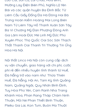
Lào Cai, Sơn La, Lai Châu, Hòa Bình,
Mường Lay Điện Biên Phủ, Nghĩa Lộ Yên
Bái và các quận huyện Ba Đình Bắc Từ
Liêm Cầu Giấy Đống Đa Hà Đông Hai Bà
Trưng Hoàn Kiếm Hoàng Mai Long Biên
Nam Từ Liêm Tây Hồ Thanh Xuân Sơn Tây
Ba Vì Chương Mỹ Đan Phượng Đông Anh
Gia Lâm Hoài Đức Mê Linh Mỹ Đức Phú
Xuyên Phúc Thọ Quốc Oai Sóc Sơn Thạch
Thất Thanh Oai Thanh Trì Thường Tín Ứng
Hòa Hà Nội.
Nội thất Linco Hà Nội còn cung cấp dịch
vụ vận chuyển, giao hàng với chi phí, cước
phí rẻ đến nhiều huyện tỉnh thành từ Huế,
Đà Nẵng trở vào nam như: Thừa Thiên
Huế, Đà Nẵng, Hội An, Tam Kỳ tỉnh Quảng
Nam, Quảng Ngãi, Quy Nhơn Bình Định,
Tuy Hòa Phú Yên, Cam Ranh Nha Trang
Khánh Hòa, Phan Rang Tháp Chàm Ninh
Thuận, Mũi Né Phan Thiết Bình Thuận,
Pleiku Gia Lai, Kon Tum, Buôn Ma Thuột