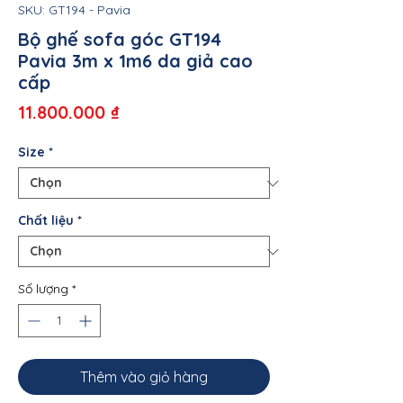
SKU: GT194 - Pavia
Bộ ghế sofa góc GT194
Pavia 3m x 1m6 da giả cao
cấp
Giá
11.800.000 ₫
Size
*
Chất liệu
*
Số lượng
*
Thêm vào giỏ hàng