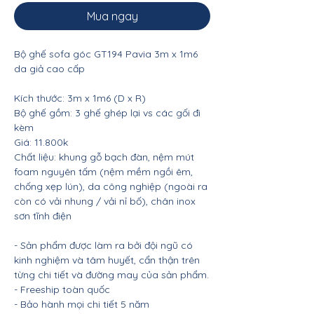
Mua ngay
Bộ ghế sofa góc GT194 Pavia 3m x 1m6
da giả cao cấp
Kích thước: 3m x 1m6 (D x R)
Bộ ghế gồm: 3 ghế ghép lại vs các gối đi
kèm
Giá: 11.800k
Chất liệu: khung gỗ bạch đàn, nệm mút
foam nguyên tấm (nệm mềm ngồi êm,
chống xẹp lún), da công nghiệp (ngoài ra
còn có vải nhung / vải nỉ bố), chân inox
sơn tĩnh điện
- Sản phẩm được làm ra bởi đội ngũ có
kinh nghiệm và tâm huyết, cẩn thận trên
từng chi tiết và đường may của sản phẩm.
- Freeship toàn quốc
- Bảo hành mọi chi tiết 5 năm