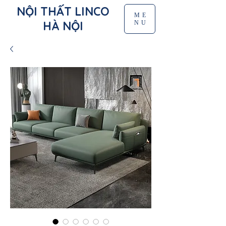
NỘI THẤT LINCO
ME
HÀ NỘI
NU