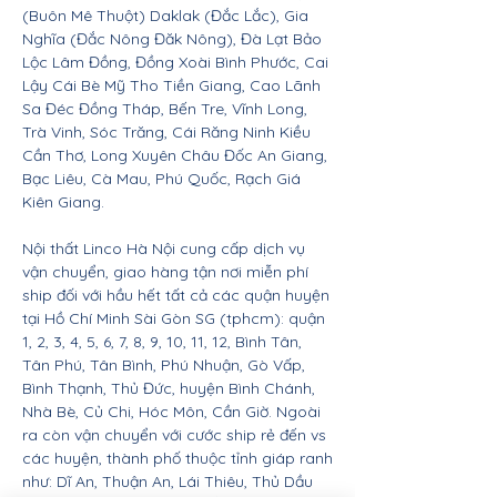
(Buôn Mê Thuột) Daklak (Đắc Lắc), Gia
Nghĩa (Đắc Nông Đăk Nông), Đà Lạt Bảo
Lộc Lâm Đồng, Đồng Xoài Bình Phước, Cai
Lậy Cái Bè Mỹ Tho Tiền Giang, Cao Lãnh
Sa Đéc Đồng Tháp, Bến Tre, Vĩnh Long,
Trà Vinh, Sóc Trăng, Cái Răng Ninh Kiều
Cần Thơ, Long Xuyên Châu Đốc An Giang,
Bạc Liêu, Cà Mau, Phú Quốc, Rạch Giá
Kiên Giang.
Nội thất Linco Hà Nội cung cấp dịch vụ
vận chuyển, giao hàng tận nơi miễn phí
ship đối với hầu hết tất cả các quận huyện
tại Hồ Chí Minh Sài Gòn SG (tphcm): quận
1, 2, 3, 4, 5, 6, 7, 8, 9, 10, 11, 12, Bình Tân,
Tân Phú, Tân Bình, Phú Nhuận, Gò Vấp,
Bình Thạnh, Thủ Đức, huyện Bình Chánh,
Nhà Bè, Củ Chi, Hóc Môn, Cần Giờ. Ngoài
ra còn vận chuyển với cước ship rẻ đến vs
các huyện, thành phố thuộc tỉnh giáp ranh
như: Dĩ An, Thuận An, Lái Thiêu, Thủ Dầu