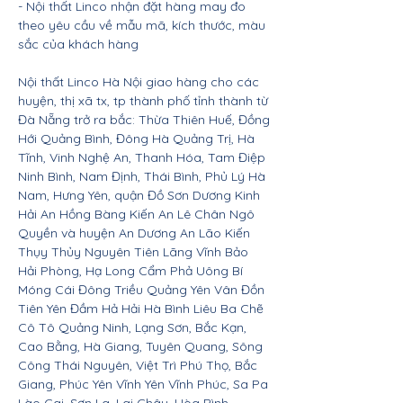
- Nội thất Linco nhận đặt hàng may đo
theo yêu cầu về mẫu mã, kích thước, màu
sắc của khách hàng
Nội thất Linco Hà Nội giao hàng cho các
huyện, thị xã tx, tp thành phố tỉnh thành từ
Đà Nẵng trở ra bắc: Thừa Thiên Huế, Đồng
Hới Quảng Bình, Đông Hà Quảng Trị, Hà
Tĩnh, Vinh Nghệ An, Thanh Hóa, Tam Điệp
Ninh Bình, Nam Định, Thái Bình, Phủ Lý Hà
Nam, Hưng Yên, quận Đồ Sơn Dương Kinh
Hải An Hồng Bàng Kiến An Lê Chân Ngô
Quyền và huyện An Dương An Lão Kiến
Thụy Thủy Nguyên Tiên Lãng Vĩnh Bảo
Hải Phòng, Hạ Long Cẩm Phả Uông Bí
Móng Cái Đông Triều Quảng Yên Vân Đồn
Tiên Yên Đầm Hả Hải Hà Bình Liêu Ba Chẽ
Cô Tô Quảng Ninh, Lạng Sơn, Bắc Kạn,
Cao Bằng, Hà Giang, Tuyên Quang, Sông
Công Thái Nguyên, Việt Trì Phú Thọ, Bắc
Giang, Phúc Yên Vĩnh Yên Vĩnh Phúc, Sa Pa