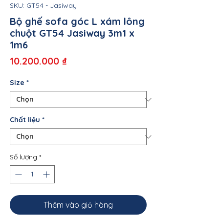
SKU: GT54 - Jasiway
Bộ ghế sofa góc L xám lông
chuột GT54 Jasiway 3m1 x
1m6
Giá
10.200.000 ₫
Size
*
Chất liệu
*
Số lượng
*
Thêm vào giỏ hàng