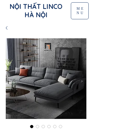
NỘI THẤT LINCO
ME
HÀ NỘI
NU