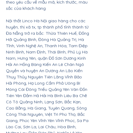
theo yêu cầu về mẫu mã, kích thước, màu
sắc của khách hàng
Nội thất Linco Hà Nội giao hàng cho các
huyện, thị xã tx, tp thành phố tỉnh thành từ
Đà Nẵng trở ra bắc: Thừa Thiên Huế, Đồng
Hới Quảng Bình, Đông Hà Quảng Trị, Hà
Tĩnh, Vinh Nghệ An, Thanh Hóa, Tam Điệp
Ninh Bình, Nam Định, Thái Bình, Phủ Lý Hà
Nam, Hưng Yên, quận Đồ Sơn Dương Kinh
Hải An Hồng Bàng Kiến An Lê Chân Ngô
Quyền và huyện An Dương An Lão Kiến
Thụy Thủy Nguyên Tiên Lãng Vĩnh Bảo
Hải Phòng, Hạ Long Cẩm Phả Uông Bí
Móng Cái Đông Triều Quảng Yên Vân Đồn
Tiên Yên Đầm Hả Hải Hà Bình Liêu Ba Chẽ
Cô Tô Quảng Ninh, Lạng Sơn, Bắc Kạn,
Cao Bằng, Hà Giang, Tuyên Quang, Sông
Công Thái Nguyên, Việt Trì Phú Thọ, Bắc
Giang, Phúc Yên Vĩnh Yên Vĩnh Phúc, Sa Pa
Lào Cai, Sơn La, Lai Châu, Hòa Bình,