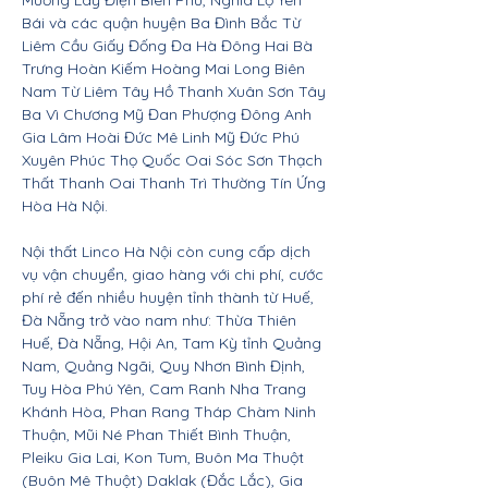
Mường Lay Điện Biên Phủ, Nghĩa Lộ Yên
Bái và các quận huyện Ba Đình Bắc Từ
Liêm Cầu Giấy Đống Đa Hà Đông Hai Bà
Trưng Hoàn Kiếm Hoàng Mai Long Biên
Nam Từ Liêm Tây Hồ Thanh Xuân Sơn Tây
Ba Vì Chương Mỹ Đan Phượng Đông Anh
Gia Lâm Hoài Đức Mê Linh Mỹ Đức Phú
Xuyên Phúc Thọ Quốc Oai Sóc Sơn Thạch
Thất Thanh Oai Thanh Trì Thường Tín Ứng
Hòa Hà Nội.
Nội thất Linco Hà Nội còn cung cấp dịch
vụ vận chuyển, giao hàng với chi phí, cước
phí rẻ đến nhiều huyện tỉnh thành từ Huế,
Đà Nẵng trở vào nam như: Thừa Thiên
Huế, Đà Nẵng, Hội An, Tam Kỳ tỉnh Quảng
Nam, Quảng Ngãi, Quy Nhơn Bình Định,
Tuy Hòa Phú Yên, Cam Ranh Nha Trang
Khánh Hòa, Phan Rang Tháp Chàm Ninh
Thuận, Mũi Né Phan Thiết Bình Thuận,
Pleiku Gia Lai, Kon Tum, Buôn Ma Thuột
(Buôn Mê Thuột) Daklak (Đắc Lắc), Gia