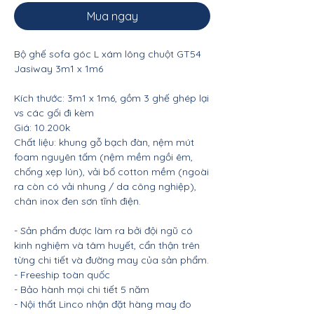
Mua ngay
Bộ ghế sofa góc L xám lông chuột GT54
Jasiway 3m1 x 1m6
Kích thước: 3m1 x 1m6, gồm 3 ghế ghép lại
vs các gối đi kèm
Giá: 10.200k
Chất liệu: khung gỗ bạch đàn, nệm mút
foam nguyên tấm (nệm mềm ngồi êm,
chống xẹp lún), vải bố cotton mềm (ngoài
ra còn có vải nhung / da công nghiệp),
chân inox đen sơn tĩnh điện.
- Sản phẩm được làm ra bởi đội ngũ có
kinh nghiệm và tâm huyết, cẩn thận trên
từng chi tiết và đường may của sản phẩm.
- Freeship toàn quốc
- Bảo hành mọi chi tiết 5 năm
- Nội thất Linco nhận đặt hàng may đo