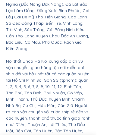
Nghĩa (Đắc Nông Đăk Nông), Đà Lạt Bảo
Lộc Lâm Đồng, Đồng Xoài Bình Phước, Cai
Lậy Cái Bè Mỹ Tho Tiền Giang, Cao Lãnh
Sa Đéc Đồng Tháp, Bến Tre, Vĩnh Long,
Trà Vinh, Sóc Trăng, Cái Răng Ninh Kiều
Cần Thơ, Long Xuyên Châu Đốc An Giang,
Bạc Liêu, Cà Mau, Phú Quốc, Rạch Giá
Kiên Giang.
Nội thất Linco Hà Nội cung cấp dịch vụ
vận chuyển, giao hàng tận nơi miễn phí
ship đối với hầu hết tất cả các quận huyện
tại Hồ Chí Minh Sài Gòn SG (tphcm): quận
1, 2, 3, 4, 5, 6, 7, 8, 9, 10, 11, 12, Bình Tân,
Tân Phú, Tân Bình, Phú Nhuận, Gò Vấp,
Bình Thạnh, Thủ Đức, huyện Bình Chánh,
Nhà Bè, Củ Chi, Hóc Môn, Cần Giờ. Ngoài
ra còn vận chuyển với cước ship rẻ đến vs
các huyện, thành phố thuộc tỉnh giáp ranh
như: Dĩ An, Thuận An, Lái Thiêu, Thủ Dầu
Một, Bến Cát, Tân Uyên, Bắc Tân Uyên,