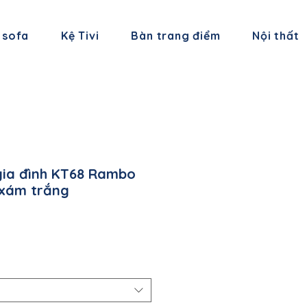
 sofa
Kệ Tivi
Bàn trang điểm
Nội thất
gia đình KT68 Rambo
 xám trắng
á