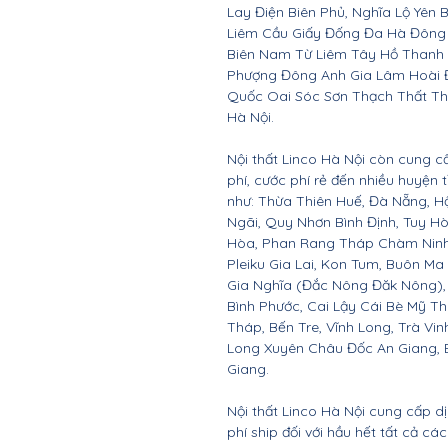
Lay Điện Biên Phủ, Nghĩa Lộ Yên 
Liêm Cầu Giấy Đống Đa Hà Đông
Biên Nam Từ Liêm Tây Hồ Thanh
Phượng Đông Anh Gia Lâm Hoài 
Quốc Oai Sóc Sơn Thạch Thất Th
Hà Nội.
Nội thất Linco Hà Nội còn cung c
phí, cước phí rẻ đến nhiều huyện
như: Thừa Thiên Huế, Đà Nẵng, 
Ngãi, Quy Nhơn Bình Định, Tuy 
Hòa, Phan Rang Tháp Chàm Ninh 
Pleiku Gia Lai, Kon Tum, Buôn Ma
Gia Nghĩa (Đắc Nông Đăk Nông),
Bình Phước, Cai Lậy Cái Bè Mỹ T
Tháp, Bến Tre, Vĩnh Long, Trà Vin
Long Xuyên Châu Đốc An Giang, B
Giang.
Nội thất Linco Hà Nội cung cấp d
phí ship đối với hầu hết tất cả c