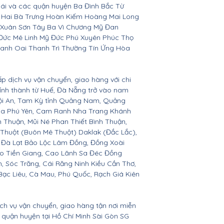
Bái và các quận huyện Ba Đình Bắc Từ
 Hai Bà Trưng Hoàn Kiếm Hoàng Mai Long
 Xuân Sơn Tây Ba Vì Chương Mỹ Đan
Đức Mê Linh Mỹ Đức Phú Xuyên Phúc Thọ
anh Oai Thanh Trì Thường Tín Ứng Hòa
ấp dịch vụ vận chuyển, giao hàng với chi
 tỉnh thành từ Huế, Đà Nẵng trở vào nam
Hội An, Tam Kỳ tỉnh Quảng Nam, Quảng
Hòa Phú Yên, Cam Ranh Nha Trang Khánh
Thuận, Mũi Né Phan Thiết Bình Thuận,
 Thuột (Buôn Mê Thuột) Daklak (Đắc Lắc),
 Đà Lạt Bảo Lộc Lâm Đồng, Đồng Xoài
ho Tiền Giang, Cao Lãnh Sa Đéc Đồng
h, Sóc Trăng, Cái Răng Ninh Kiều Cần Thơ,
ạc Liêu, Cà Mau, Phú Quốc, Rạch Giá Kiên
ịch vụ vận chuyển, giao hàng tận nơi miễn
ác quận huyện tại Hồ Chí Minh Sài Gòn SG