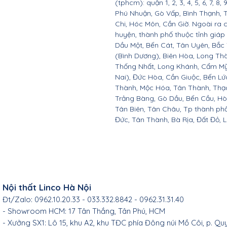
(tphcm): quận 1, 2, 3, 4, 5, 6, 7, 8,
Phú Nhuận, Gò Vấp, Bình Thạnh, 
Chi, Hóc Môn, Cần Giờ. Ngoài ra 
huyện, thành phố thuộc tỉnh giáp 
Dầu Một, Bến Cát, Tân Uyên, Bắc
(Bình Dương), Biên Hòa, Long Th
Thống Nhất, Long Khánh, Cẩm Mỹ
Nai), Đức Hòa, Cần Giuộc, Bến Lứ
Thành, Mộc Hóa, Tân Thành, Thạc
Trảng Bàng, Gò Dầu, Bến Cầu, H
Tân Biên, Tân Châu, Tp thành ph
Đức, Tân Thành, Bà Rịa, Đất Đỏ, 
Nội thất Linco Hà Nội
Đt/Zalo: 0962.10.20.33 - 033.332.8842 - 0962.31.31.40
- Showroom HCM: 17 Tân Thắng, Tân Phú, HCM
- Xưởng SX1: Lô 15, khu A2, khu TĐC phía Đông núi Mồ Côi, p. Qu