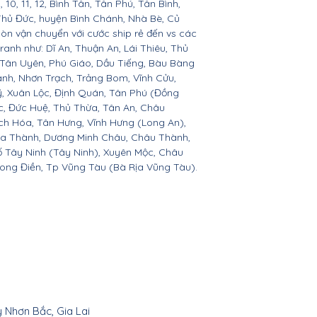
 9, 10, 11, 12, Bình Tân, Tân Phú, Tân Bình,
Thủ Đức, huyện Bình Chánh, Nhà Bè, Củ
còn vận chuyển với cước ship rẻ đến vs các
ranh như: Dĩ An, Thuận An, Lái Thiêu, Thủ
 Tân Uyên, Phú Giáo, Dầu Tiếng, Bàu Bàng
ành, Nhơn Trạch, Trảng Bom, Vĩnh Cửu,
, Xuân Lộc, Định Quán, Tân Phú (Đồng
c, Đức Huệ, Thủ Thừa, Tân An, Châu
h Hóa, Tân Hưng, Vĩnh Hưng (Long An),
òa Thành, Dương Minh Châu, Châu Thành,
ố Tây Ninh (Tây Ninh), Xuyên Mộc, Châu
Long Điền, Tp Vũng Tàu (Bà Rịa Vũng Tàu).
y Nhơn Bắc, Gia Lai