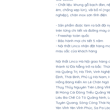
- Chất liệu: khung gỗ bạch đàn
êm, chống xẹp lún), vải bố nỉ (ng
nghiệp), chân inox sơn tĩnh điện.
- Sản phẩm được làm ra bởi đội n
trên từng chi tiết và đường may 
- Freeship toàn quốc
- Bảo hành mọi chi tiết 5 năm
- Nội thất Linco nhận đặt hàng m
màu sắc của khách hàng
Nội thất Linco Hà Nội giao hàng c
thành từ Đà Nẵng trở ra bắc: Th
Hà Quảng Trị, Hà Tĩnh, Vinh Ngh
Định, Thái Bình, Phủ Lý Hà Nam, 
Hồng Bàng Kiến An Lê Chân Ngô
Thụy Thủy Nguyên Tiên Lãng Vĩ
Bí Móng Cái Đông Triều Quảng Y
Liêu Ba Chẽ Cô Tô Quảng Ninh, L
Tuyên Quang, Sông Công Thái Ngu
Yên Vĩnh Yên Vĩnh Phúc, Sa Pa Là