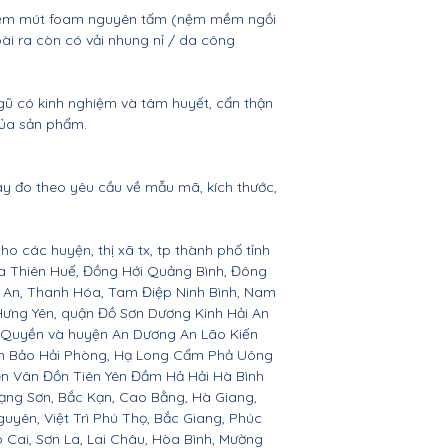
, nệm mút foam nguyên tấm (nệm mềm ngồi
oài ra còn có vải nhung nỉ / da công
gũ có kinh nghiệm và tâm huyết, cẩn thận
của sản phẩm.
ay đo theo yêu cầu về mẫu mã, kích thước,
ho các huyện, thị xã tx, tp thành phố tỉnh
ừa Thiên Huế, Đồng Hới Quảng Bình, Đông
ệ An, Thanh Hóa, Tam Điệp Ninh Bình, Nam
Hưng Yên, quận Đồ Sơn Dương Kinh Hải An
 Quyền và huyện An Dương An Lão Kiến
nh Bảo Hải Phòng, Hạ Long Cẩm Phả Uông
ên Vân Đồn Tiên Yên Đầm Hả Hải Hà Bình
ạng Sơn, Bắc Kạn, Cao Bằng, Hà Giang,
yên, Việt Trì Phú Thọ, Bắc Giang, Phúc
o Cai, Sơn La, Lai Châu, Hòa Bình, Mường