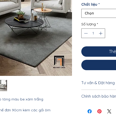
Chất liệu
*
Chọn
Số lượng
*
Thê
Tư vấn & Đặt hàng
Để được tư vấn cụ 
Chính sách bảo hà
khách vui lòng liên
o tông màu be xám trắng
0962.10.20.33 - 033
Nội thất Linco Hà N
ghế đơn 90cm kèm các gối ôm
tiết