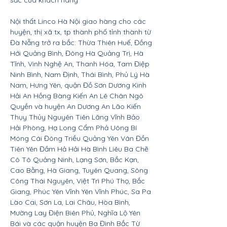
sắc của khách hàng
Nội thất Linco Hà Nội giao hàng cho các
huyện, thị xã tx, tp thành phố tỉnh thành từ
Đà Nẵng trở ra bắc: Thừa Thiên Huế, Đồng
Hới Quảng Bình, Đông Hà Quảng Trị, Hà
Tĩnh, Vinh Nghệ An, Thanh Hóa, Tam Điệp
Ninh Bình, Nam Định, Thái Bình, Phủ Lý Hà
Nam, Hưng Yên, quận Đồ Sơn Dương Kinh
Hải An Hồng Bàng Kiến An Lê Chân Ngô
Quyền và huyện An Dương An Lão Kiến
Thụy Thủy Nguyên Tiên Lãng Vĩnh Bảo
Hải Phòng, Hạ Long Cẩm Phả Uông Bí
Móng Cái Đông Triều Quảng Yên Vân Đồn
Tiên Yên Đầm Hả Hải Hà Bình Liêu Ba Chẽ
Cô Tô Quảng Ninh, Lạng Sơn, Bắc Kạn,
Cao Bằng, Hà Giang, Tuyên Quang, Sông
Công Thái Nguyên, Việt Trì Phú Thọ, Bắc
Giang, Phúc Yên Vĩnh Yên Vĩnh Phúc, Sa Pa
Lào Cai, Sơn La, Lai Châu, Hòa Bình,
Mường Lay Điện Biên Phủ, Nghĩa Lộ Yên
Bái và các quận huyện Ba Đình Bắc Từ