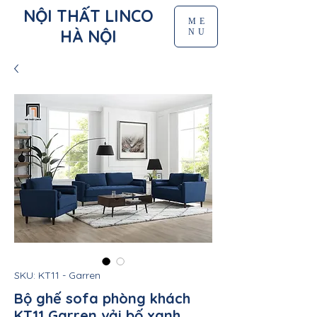
NỘI THẤT LINCO
ME
HÀ NỘI
NU
SKU: KT11 - Garren
Bộ ghế sofa phòng khách
KT11 Garren vải bố xanh