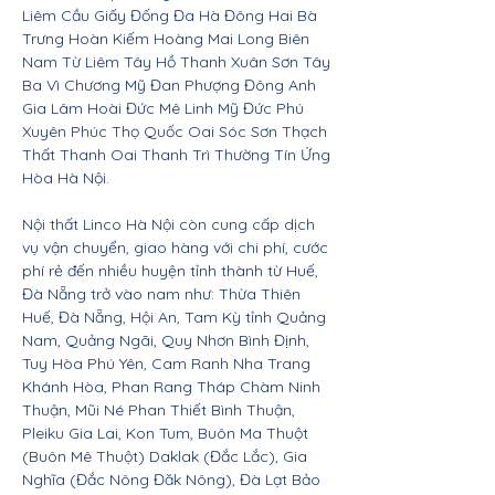
Liêm Cầu Giấy Đống Đa Hà Đông Hai Bà
Trưng Hoàn Kiếm Hoàng Mai Long Biên
Nam Từ Liêm Tây Hồ Thanh Xuân Sơn Tây
Ba Vì Chương Mỹ Đan Phượng Đông Anh
Gia Lâm Hoài Đức Mê Linh Mỹ Đức Phú
Xuyên Phúc Thọ Quốc Oai Sóc Sơn Thạch
Thất Thanh Oai Thanh Trì Thường Tín Ứng
Hòa Hà Nội.
Nội thất Linco Hà Nội còn cung cấp dịch
vụ vận chuyển, giao hàng với chi phí, cước
phí rẻ đến nhiều huyện tỉnh thành từ Huế,
Đà Nẵng trở vào nam như: Thừa Thiên
Huế, Đà Nẵng, Hội An, Tam Kỳ tỉnh Quảng
Nam, Quảng Ngãi, Quy Nhơn Bình Định,
Tuy Hòa Phú Yên, Cam Ranh Nha Trang
Khánh Hòa, Phan Rang Tháp Chàm Ninh
Thuận, Mũi Né Phan Thiết Bình Thuận,
Pleiku Gia Lai, Kon Tum, Buôn Ma Thuột
(Buôn Mê Thuột) Daklak (Đắc Lắc), Gia
Nghĩa (Đắc Nông Đăk Nông), Đà Lạt Bảo