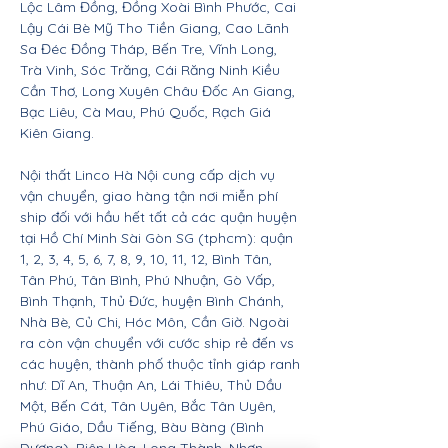
Lộc Lâm Đồng, Đồng Xoài Bình Phước, Cai
Lậy Cái Bè Mỹ Tho Tiền Giang, Cao Lãnh
Sa Đéc Đồng Tháp, Bến Tre, Vĩnh Long,
Trà Vinh, Sóc Trăng, Cái Răng Ninh Kiều
Cần Thơ, Long Xuyên Châu Đốc An Giang,
Bạc Liêu, Cà Mau, Phú Quốc, Rạch Giá
Kiên Giang.
Nội thất Linco Hà Nội cung cấp dịch vụ
vận chuyển, giao hàng tận nơi miễn phí
ship đối với hầu hết tất cả các quận huyện
tại Hồ Chí Minh Sài Gòn SG (tphcm): quận
1, 2, 3, 4, 5, 6, 7, 8, 9, 10, 11, 12, Bình Tân,
Tân Phú, Tân Bình, Phú Nhuận, Gò Vấp,
Bình Thạnh, Thủ Đức, huyện Bình Chánh,
Nhà Bè, Củ Chi, Hóc Môn, Cần Giờ. Ngoài
ra còn vận chuyển với cước ship rẻ đến vs
các huyện, thành phố thuộc tỉnh giáp ranh
như: Dĩ An, Thuận An, Lái Thiêu, Thủ Dầu
Một, Bến Cát, Tân Uyên, Bắc Tân Uyên,
Phú Giáo, Dầu Tiếng, Bàu Bàng (Bình