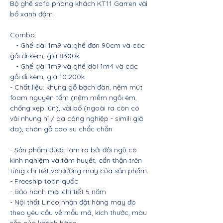
Bộ ghế sofa phòng khách KT11 Garren vải
bố xanh đậm
Combo:
- Ghế dài 1m9 và ghế đơn 90cm và các
gối đi kèm, giá 8300k
- Ghế dài 1m9 và ghế dài 1m4 và các
gối đi kèm, giá 10.200k
- Chất liệu: khung gỗ bạch đàn, nệm mút
foam nguyên tấm (nệm mềm ngồi êm,
chống xẹp lún), vải bố (ngoài ra còn có
vải nhung nỉ / da công nghiệp - simili giả
da), chân gỗ cao su chắc chắn
- Sản phẩm được làm ra bởi đội ngũ có
kinh nghiệm và tâm huyết, cẩn thận trên
từng chi tiết và đường may của sản phẩm.
- Freeship toàn quốc
- Bảo hành mọi chi tiết 5 năm
- Nội thất Linco nhận đặt hàng may đo
theo yêu cầu về mẫu mã, kích thước, màu