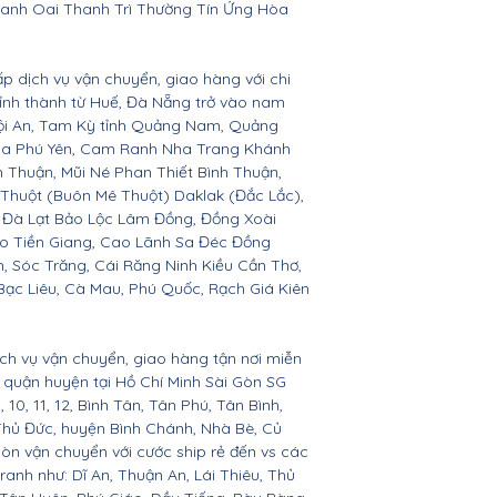
anh Oai Thanh Trì Thường Tín Ứng Hòa
ấp dịch vụ vận chuyển, giao hàng với chi
 tỉnh thành từ Huế, Đà Nẵng trở vào nam
Hội An, Tam Kỳ tỉnh Quảng Nam, Quảng
Hòa Phú Yên, Cam Ranh Nha Trang Khánh
Thuận, Mũi Né Phan Thiết Bình Thuận,
 Thuột (Buôn Mê Thuột) Daklak (Đắc Lắc),
 Đà Lạt Bảo Lộc Lâm Đồng, Đồng Xoài
ho Tiền Giang, Cao Lãnh Sa Đéc Đồng
h, Sóc Trăng, Cái Răng Ninh Kiều Cần Thơ,
ạc Liêu, Cà Mau, Phú Quốc, Rạch Giá Kiên
ịch vụ vận chuyển, giao hàng tận nơi miễn
ác quận huyện tại Hồ Chí Minh Sài Gòn SG
 9, 10, 11, 12, Bình Tân, Tân Phú, Tân Bình,
Thủ Đức, huyện Bình Chánh, Nhà Bè, Củ
còn vận chuyển với cước ship rẻ đến vs các
ranh như: Dĩ An, Thuận An, Lái Thiêu, Thủ