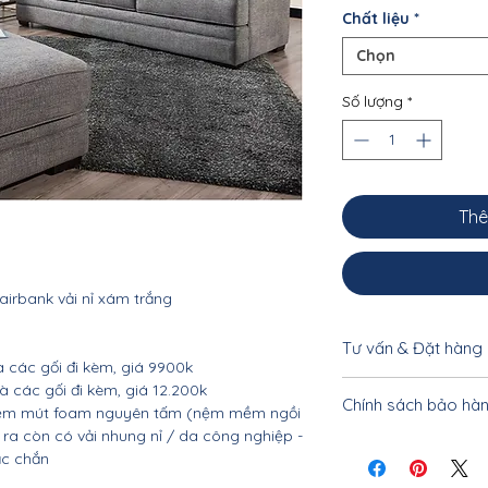
Chất liệu
*
Chọn
Số lượng
*
Thê
irbank vải nỉ xám trắng
Tư vấn & Đặt hàng
các gối đi kèm, giá 9900k
Để được tư vấn cụ 
 các gối đi kèm, giá 12.200k
Chính sách bảo hà
khách vui lòng liên
, nệm mút foam nguyên tấm (nệm mềm ngồi
 ra còn có vải nhung nỉ / da công nghiệp -
0962.10.20.33 - 033
Nội thất Linco Hà N
ắc chắn
tiết