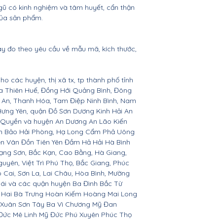
gũ có kinh nghiệm và tâm huyết, cẩn thận
của sản phẩm.
ay đo theo yêu cầu về mẫu mã, kích thước,
ho các huyện, thị xã tx, tp thành phố tỉnh
ừa Thiên Huế, Đồng Hới Quảng Bình, Đông
ệ An, Thanh Hóa, Tam Điệp Ninh Bình, Nam
Hưng Yên, quận Đồ Sơn Dương Kinh Hải An
 Quyền và huyện An Dương An Lão Kiến
nh Bảo Hải Phòng, Hạ Long Cẩm Phả Uông
ên Vân Đồn Tiên Yên Đầm Hả Hải Hà Bình
ạng Sơn, Bắc Kạn, Cao Bằng, Hà Giang,
yên, Việt Trì Phú Thọ, Bắc Giang, Phúc
o Cai, Sơn La, Lai Châu, Hòa Bình, Mường
Bái và các quận huyện Ba Đình Bắc Từ
 Hai Bà Trưng Hoàn Kiếm Hoàng Mai Long
 Xuân Sơn Tây Ba Vì Chương Mỹ Đan
Đức Mê Linh Mỹ Đức Phú Xuyên Phúc Thọ