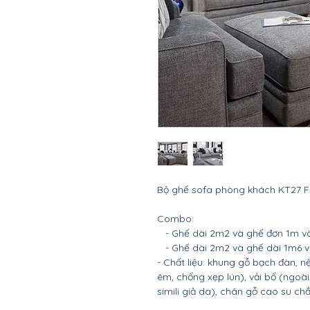
Bộ ghế sofa phòng khách KT27 Fa
Combo:
- Ghế dài 2m2 và ghế đơn 1m và 
- Ghế dài 2m2 và ghế dài 1m6 và
- Chất liệu: khung gỗ bạch đàn
êm, chống xẹp lún), vải bố (ngoài
simili giả da), chân gỗ cao su ch