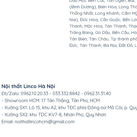
Dầu Một, Bến Cát, Tân Uyên, Bắc
(Bình Dương), Biên Hòa, Long Th
Thống Nhất, Long Khánh, Cẩm Mỹ
Nai), Đức Hòa, Cần Giuộc, Bến Lứ
Thành, Mộc Hóa, Tân Thành, Thạc
Trảng Bàng, Gò Dầu, Bến Cầu, H
Tân Biên, Tân Châu, Tp thành ph
Đức, Tân Thành, Bà Rịa, Đất Đỏ, 
Nội thất Linco Hà Nội
Đt/Zalo: 0962.10.20.33 - 033.332.8842 - 0962.31.31.40
- Showroom HCM: 17 Tân Thắng, Tân Phú, HCM
- Xưởng SX1: Lô 15, khu A2, khu TĐC phía Đông núi Mồ Côi, p. Qu
- Xưởng SX2: khu TDC KV7-8, Nhơn Phú, Quy Nhơn
Email:
noithatlincohcm@gmail.com