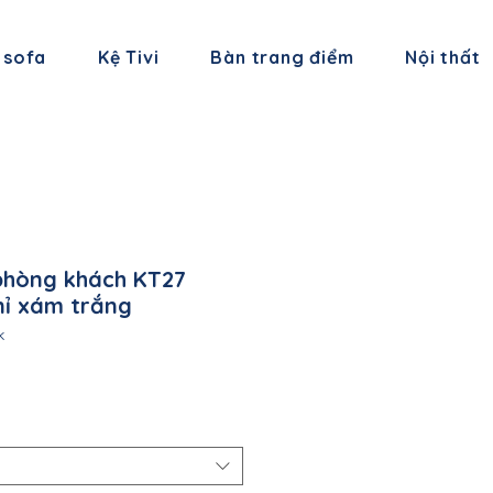
 sofa
Kệ Tivi
Bàn trang điểm
Nội thất
phòng khách KT27
nỉ xám trắng
k
á