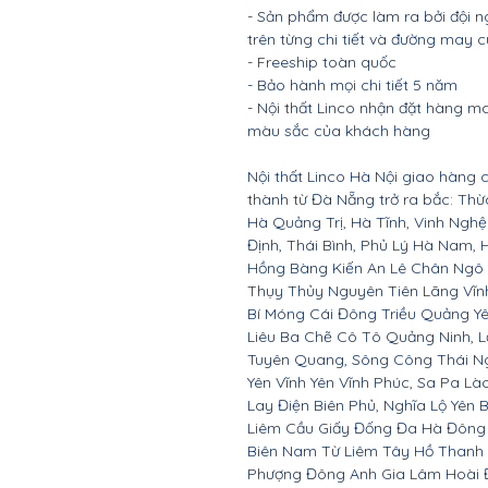
- Sản phẩm được làm ra bởi đội n
trên từng chi tiết và đường may 
- Freeship toàn quốc
- Bảo hành mọi chi tiết 5 năm
- Nội thất Linco nhận đặt hàng m
màu sắc của khách hàng
Nội thất Linco Hà Nội giao hàng c
thành từ Đà Nẵng trở ra bắc: Th
Hà Quảng Trị, Hà Tĩnh, Vinh Ngh
Định, Thái Bình, Phủ Lý Hà Nam, 
Hồng Bàng Kiến An Lê Chân Ngô
Thụy Thủy Nguyên Tiên Lãng Vĩ
Bí Móng Cái Đông Triều Quảng Y
Liêu Ba Chẽ Cô Tô Quảng Ninh, L
Tuyên Quang, Sông Công Thái Ngu
Yên Vĩnh Yên Vĩnh Phúc, Sa Pa Là
Lay Điện Biên Phủ, Nghĩa Lộ Yên 
Liêm Cầu Giấy Đống Đa Hà Đông
Biên Nam Từ Liêm Tây Hồ Thanh
Phượng Đông Anh Gia Lâm Hoài 