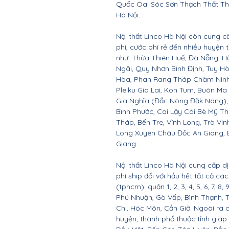
Quốc Oai Sóc Sơn Thạch Thất Th
Hà Nội.
Nội thất Linco Hà Nội còn cung c
phí, cước phí rẻ đến nhiều huyện
như: Thừa Thiên Huế, Đà Nẵng, 
Ngãi, Quy Nhơn Bình Định, Tuy 
Hòa, Phan Rang Tháp Chàm Ninh 
Pleiku Gia Lai, Kon Tum, Buôn Ma
Gia Nghĩa (Đắc Nông Đăk Nông),
Bình Phước, Cai Lậy Cái Bè Mỹ T
Tháp, Bến Tre, Vĩnh Long, Trà Vin
Long Xuyên Châu Đốc An Giang, B
Giang.
Nội thất Linco Hà Nội cung cấp d
phí ship đối với hầu hết tất cả c
(tphcm): quận 1, 2, 3, 4, 5, 6, 7, 8,
Phú Nhuận, Gò Vấp, Bình Thạnh, 
Chi, Hóc Môn, Cần Giờ. Ngoài ra 
huyện, thành phố thuộc tỉnh giáp 