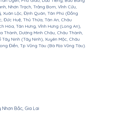
 Tân Uyên, Phú Giáo, Dầu Tiếng, Bàu Bàng
ành, Nhơn Trạch, Trảng Bom, Vĩnh Cửu,
, Xuân Lộc, Định Quán, Tân Phú (Đồng
c, Đức Huệ, Thủ Thừa, Tân An, Châu
h Hóa, Tân Hưng, Vĩnh Hưng (Long An),
òa Thành, Dương Minh Châu, Châu Thành,
ố Tây Ninh (Tây Ninh), Xuyên Mộc, Châu
Long Điền, Tp Vũng Tàu (Bà Rịa Vũng Tàu).
y Nhơn Bắc, Gia Lai