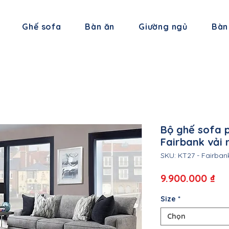
Ghế sofa
Bàn ăn
Giường ngủ
Bàn
Bộ ghế sofa 
Fairbank vải 
SKU: KT27 - Fairban
Gi
9.900.000 ₫
Size
*
Chọn