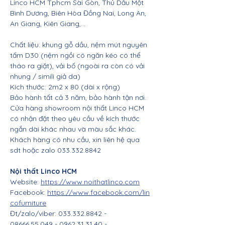
Linco HCM Tphcm Sài Gòn, Thủ Dầu Một
Bình Dương, Biên Hòa Đồng Nai, Long An,
An Giang, Kiên Giang,...
Chất liệu: khung gỗ dầu, nệm mút nguyên
tấm D30 (nệm ngồi có ngăn kéo có thể
tháo ra giặt), vải bố (ngoài ra còn có vải
nhung / simili giả da)
Kích thước: 2m2 x 80 (dài x rộng)
Bảo hành tất cả 3 năm, bảo hành tận nơi.
Cửa hàng showroom nội thất Linco HCM
có nhận đặt theo yêu cầu về kích thước
ngắn dài khác nhau và màu sắc khác.
Khách hàng có nhu cầu, xin liên hệ qua
sdt hoặc zalo 033.332.8842
Nội thất Linco HCM
Website:
https://www.noithatlinco.com
Facebook:
https://www.facebook.com/lin
cofurniture
Đt/zalo/viber: 033.332.8842 -
08666.55.049 - 0962.31.31.40 -