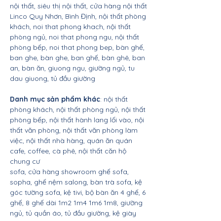
nội thất, siêu thị nội thất, cửa hàng nội thất
Linco Quy Nhơn, Bình Định, nội thất phòng
khách, noi that phong khach, nội thất
phòng ngủ, noi that phong ngu, nội thất
phòng bếp, noi that phong bep, bàn ghế,
ban ghe, bàn ghe, ban ghế, bàn ghê, ban
an, bàn ăn, giuong ngu, giường ngủ, tu
dau giuong, tủ đầu giường
Danh mục sản phẩm khác
: nội thất
phòng khách, nội thất phòng ngủ, nội thất
phòng bếp, nội thất hành lang lối vào, nội
thất văn phòng, nội thất văn phòng làm
việc, nội thất nhà hàng, quán ăn quán
cafe, coffee, cà phê, nội thất căn hộ
chung cư
sofa, cửa hàng showroom ghế sofa,
sopha, ghế nệm salong, bàn trà sofa, kệ
góc tường sofa, kệ tivi, bộ bàn ăn 4 ghế, 6
ghế, 8 ghế dài 1m2 1m4 1m6 1m8, giường
ngủ, tủ quần áo, tủ đầu giường, kệ giày