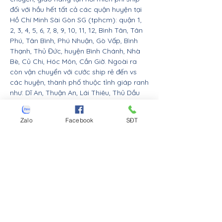
đối với hầu hết tất cả các quận huyện tại
Hồ Chí Minh Sài Gòn SG (tphcm): quận 1,
2, 3, 4, 5, 6, 7, 8, 9, 10, 11, 12, Bình Tân, Tân
Phú, Tân Bình, Phú Nhuận, Gò Vấp, Bình
Thạnh, Thủ Đức, huyện Bình Chánh, Nhà
Bè, Củ Chi, Hóc Môn, Cần Giờ. Ngoài ra
còn vận chuyển với cước ship rẻ đến vs
các huyện, thành phố thuộc tỉnh giáp ranh
như: Dĩ An, Thuận An, Lái Thiêu, Thủ Dầu
Một, Bến Cát, Tân Uyên, Bắc Tân Uyên,
Phú Giáo, Dầu Tiếng, Bàu Bàng (Bình
Zalo
Facebook
SĐT
Dương), Biên Hòa, Long Thành, Nhơn
Trạch, Trảng Bom, Vĩnh Cửu, Thống Nhất,
Long Khánh, Cẩm Mỹ, Xuân Lộc, Định
Quán, Tân Phú (Đồng Nai), Đức Hòa, Cần
Giuộc, Bến Lức, Đức Huệ, Thủ Thừa, Tân
An, Châu Thành, Mộc Hóa, Tân Thành,
Thạch Hóa, Tân Hưng, Vĩnh Hưng (Long
An), Trảng Bàng, Gò Dầu, Bến Cầu, Hòa
Thành, Dương Minh Châu, Châu Thành,
Tân Biên, Tân Châu, Tp thành phố Tây