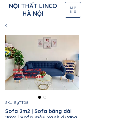
NỘI THẤT LINCO
ME
HÀ NỘI
NU
SKU: BgTT08
Sofa 2m2 | Sofa băng dài
2m2 | Sofa màu xanh dương