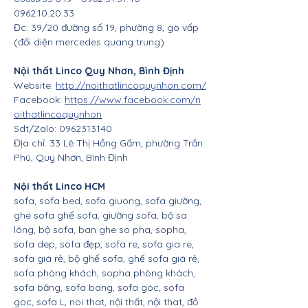
0962.10.20.33
Đc: 39/20 đường số 19, phường 8, gò vấp
(đối diện mercedes quang trung)
Nội thất Linco Quy Nhơn, Bình Định
Website:
http://noithatlincoquynhon.com/
Facebook:
https://www.facebook.com/n
oithatlincoquynhon
Sdt/Zalo: 0962313140
Địa chỉ: 33 Lê Thị Hồng Gấm, phường Trần
Phú, Quy Nhơn, Bình Định
Nội thất Linco HCM
sofa, sofa bed, sofa giuong, sofa giường,
ghe sofa ghế sofa, giường sofa, bộ sa
lông, bộ sofa, ban ghe so pha, sopha,
sofa dep, sofa đẹp, sofa re, sofa gia re,
sofa giá rẻ, bộ ghế sofa, ghế sofa giá rẻ,
sofa phòng khách, sopha phòng khách,
sofa băng, sofa bang, sofa góc, sofa
goc, sofa L, noi that, nội thất, nội that, đồ