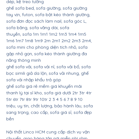
dép, kệ treo tường
ghế sofa bed, sofa giường, sofa giường
tay vịn, futon, sofa bật kéo thành giường,
sofa đơn đọc sách làm nail, sofa góc L,
sofa băng, sofa văng dài, sofa
thuyền, sofa 1m 1m1 1m2 1m3 1m4 1m5
1m6 1m7 1m8 1m9 2m 2m1 2m2 2m3 2m4,
sofa mini cho phòng diện tích nhỏ, sofa
gập nhỏ gọn, sofa kéo thành giường đa
năng thông minh
ghế sofa vải, sofa vải nỉ, sofa vải bố, sofa
bọc simili giả da lộn, sofa vải nhung, ghế
sofa vải nhập khẩu trả góp
ghế sofa giá rẻ mềm giá khuyến mãi
thanh lý tại sỉ kho, sofa giá dưới 2tr 3tr 4tr
5tr 6tr 7tr 8tr 9tr 10tr 2 3 4 5 6 7 8 9 10
triệu, uy tín, chất lượng, bảo hành lâu, sofa
sang trọng, cao cấp, sofa giá sỉ, sofa đẹp
bền
Nội thất Linco HCM cung cấp dịch vụ vận
chuyển, giao hàng tận nơi miễn phí ship