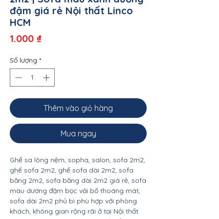
đậm giá rẻ Nội thất Linco
HCM
Giá
1.000 ₫
Số lượng
*
Thêm vào giỏ hàng
Mua ngay
Ghế sa lông nệm, sopha, salon, sofa 2m2,
ghế sofa 2m2, ghế sofa dài 2m2, sofa
băng 2m2, sofa băng dài 2m2 giá rẻ, sofa
màu dương đậm bọc vải bố thoáng mát,
sofa dài 2m2 phủ bì phù hợp với phòng
khách, không gian rộng rãi ở tại Nội thất