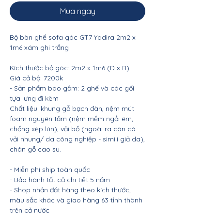
Mua ngay
Bộ bàn ghế sofa góc GT7 Yadira 2m2 x
1m6 xám ghi trắng
Kích thước bộ góc: 2m2 x 1m6 (D x R)
Giá cả bộ: 7200k
- Sản phẩm bao gồm: 2 ghế và các gối
tựa lưng đi kèm
Chất liệu: khung gỗ bạch đàn, nệm mút
foam nguyên tấm (nệm mềm ngồi êm,
chống xẹp lún), vải bố (ngoài ra còn có
vải nhung/ da công nghiệp - simili giả da),
chân gỗ cao su.
- Miễn phí ship toàn quốc
- Bảo hành tất cả chi tiết 5 năm
- Shop nhận đặt hàng theo kích thước,
màu sắc khác và giao hàng 63 tỉnh thành
trên cả nước