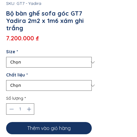
SKU: GT7 - Yadira
Bộ bàn ghế sofa góc GT7
Yadira 2m2 x 1m6 xám ghi
trắng
Giá
7.200.000 ₫
Size
*
Chất liệu
*
Số lượng
*
Thêm vào giỏ hàng