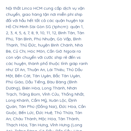
Nội thất Linco HCM cung cấp dịch vụ vận
chuyển, giao hàng tận nơi miễn phí ship
đối với hầu hết tất cả các quận huyện tại
Hồ Chí Minh Sài Gòn SG (tphcm): quận 1,
2, 3, 4, 5, 6, 7, 8, 9, 10, 11, 12, Bình Tân, Tân
Phú, Tân Bình, Phú Nhuận, Gò Vấp, Bình
Thạnh, Thủ Đức, huyện Bình Chánh, Nhà
Bè, Củ Chi, Hóc Môn, Cần Giờ. Ngoài ra
còn vận chuyển với cước ship rẻ đến vs
các huyện, thành phố thuộc tỉnh giáp ranh
như: Dĩ An, Thuận An, Lái Thiêu, Thủ Dầu
Một, Bến Cát, Tân Uyên, Bắc Tân Uyên,
Phú Giáo, Dầu Tiếng, Bàu Bàng (Bình
Dương), Biên Hòa, Long Thành, Nhơn
Trạch, Trảng Bom, Vĩnh Cửu, Thống Nhất,
Long Khánh, Cẩm Mỹ, Xuân Lộc, Định
Quán, Tân Phú (Đồng Nai), Đức Hòa, Cần
Giuộc, Bến Lức, Đức Huệ, Thủ Thừa, Tân
An, Châu Thành, Mộc Hóa, Tân Thành,
Thạch Hóa, Tân Hưng, Vĩnh Hưng (Long