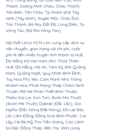
An), Trảng Bàng, Gò Dầu, Bến Cầu, Hòa
Thành, Dương Minh Châu, Châu Thành,
Tân Biên, Tân Châu, Tp thành phố Tây
Ninh (Tây Ninh), Xuyên Mộc, Châu Đức,
Tân Thành, Bà Rịa, Đất Đỏ, Long Điền, Tp
Vũng Tàu (Bà Rịa Vũng Tàu).
Nội thất Linco HCM còn cung cấp dịch vụ
vận chuyển, giao hàng với chi phí, cước
phí rẻ đến nhiều huyện tỉnh thành từ Huế,
Đà Nẵng trở vào nam như: Thừa Thiên
Huế, Đà Nẵng, Hội An, Tam Kỳ tỉnh Quảng
Nam, Quảng Ngãi, Quy Nhơn Bình Định,
Tuy Hòa Phú Yên, Cam Ranh Nha Trang
Khánh Hòa, Phan Rang Tháp Chàm Ninh
Thuận, Mũi Né Phan Thiết Bình Thuận,
Pleiku Gia Lai, Kon Tum, Buôn Ma Thuột
(Buôn Mê Thuột) Daklak (Đắc Lắc), Gia
Nghĩa (Đắc Nông Đăk Nông), Đà Lạt Bảo
Lộc Lâm Đồng, Đồng Xoài Bình Phước, Cai
Lậy Cái Bè Mỹ Tho Tiền Giang, Cao Lãnh
Sa Đéc Đồng Tháp, Bến Tre, Vĩnh Long,