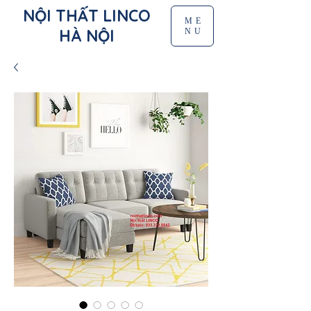
NỘI THẤT LINCO
ME
HÀ NỘI
NU