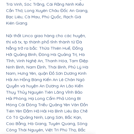
Trà Vinh, Sóc Trăng, Cái Răng Ninh Kiều
Cần Thơ, Long Xuyên Châu Đốc An Giang,
Bạc Liêu, Cà Mau, Phú Quốc, Rạch Giá
Kiên Giang.
Nội thất Linco giao hàng cho các huyện,
thị xã tx, tp thành phố tỉnh thành từ Đà
Nẵng trở ra bắc: Thừa Thiên Huế, Đồng
Hới Quảng Bình, Đông Hà Quảng Trị, Hà
Tĩnh, Vinh Nghệ An, Thanh Hóa, Tam Điệp
Ninh Bình, Nam Định, Thái Bình, Phủ Lý Hà
Nam, Hưng Yên, quận Đồ Sơn Dương Kinh
Hải An Hồng Bàng Kiến An Lê Chân Ngô
Quyền và huyện An Dương An Lão Kiến
Thụy Thủy Nguyên Tiên Lãng Vĩnh Bảo
Hải Phòng, Hạ Long Cẩm Phả Uông Bí
Móng Cái Đông Triều Quảng Yên Vân Đồn
Tiên Yên Đầm Hả Hải Hà Bình Liêu Ba Chẽ
Cô Tô Quảng Ninh, Lạng Sơn, Bắc Kạn,
Cao Bằng, Hà Giang, Tuyên Quang, Sông
Công Thái Nguyên, Việt Trì Phú Thọ, Bắc