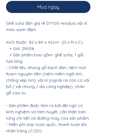
Mua ngay
Ghế sofa đơn giá rẻ DT100 Arsaluis vải nỉ
màu xanh đậm
Kích thước: 82 x 80 x 42cm (D x R x C)
+ Giá: 2900k
+ Sản phẩm bao gồm: ghế sofa, 1 gối
tựa lưng
- Chất liệu: khung gỗ bạch đàn, nệm mút
foam nguyên tấm (nệm mềm ngồi êm,
chống xẹp lún), vải nỉ (ngoài ra còn có vải
bố / vải nhung / da công nghiệp), chân
gỗ cao su
- Sản phẩm được làm ra bởi đội ngũ có
kinh nghiệm và tâm huyết, cẩn thận trên
từng chi tiết và đường may của sản phẩm.
- Miễn phí ship toàn quốc, thanh toán khi
nhận hàng (COD)