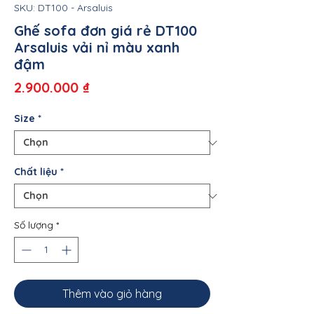
SKU: DT100 - Arsaluis
Ghế sofa đơn giá rẻ DT100
Arsaluis vải nỉ màu xanh
đậm
Giá
2.900.000 ₫
Size
*
Chất liệu
*
Số lượng
*
Thêm vào giỏ hàng