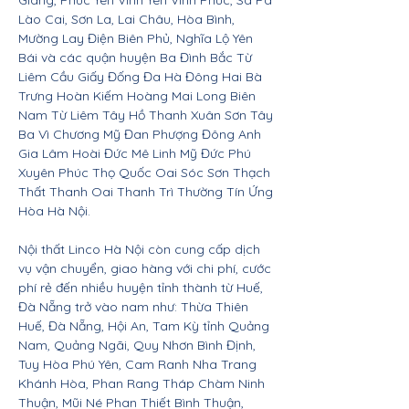
Giang, Phúc Yên Vĩnh Yên Vĩnh Phúc, Sa Pa
Lào Cai, Sơn La, Lai Châu, Hòa Bình,
Mường Lay Điện Biên Phủ, Nghĩa Lộ Yên
Bái và các quận huyện Ba Đình Bắc Từ
Liêm Cầu Giấy Đống Đa Hà Đông Hai Bà
Trưng Hoàn Kiếm Hoàng Mai Long Biên
Nam Từ Liêm Tây Hồ Thanh Xuân Sơn Tây
Ba Vì Chương Mỹ Đan Phượng Đông Anh
Gia Lâm Hoài Đức Mê Linh Mỹ Đức Phú
Xuyên Phúc Thọ Quốc Oai Sóc Sơn Thạch
Thất Thanh Oai Thanh Trì Thường Tín Ứng
Hòa Hà Nội.
Nội thất Linco Hà Nội còn cung cấp dịch
vụ vận chuyển, giao hàng với chi phí, cước
phí rẻ đến nhiều huyện tỉnh thành từ Huế,
Đà Nẵng trở vào nam như: Thừa Thiên
Huế, Đà Nẵng, Hội An, Tam Kỳ tỉnh Quảng
Nam, Quảng Ngãi, Quy Nhơn Bình Định,
Tuy Hòa Phú Yên, Cam Ranh Nha Trang
Khánh Hòa, Phan Rang Tháp Chàm Ninh
Thuận, Mũi Né Phan Thiết Bình Thuận,