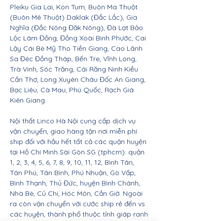
Pleiku Gia Lai, Kon Tum, Buôn Ma Thuột
(Buôn Mê Thuột) Daklak (Đắc Lắc), Gia
Nghĩa (Đắc Nông Đăk Nông), Đà Lạt Bảo
Lộc Lâm Đồng, Đồng Xoài Bình Phước, Cai
Lậy Cái Bè Mỹ Tho Tiền Giang, Cao Lãnh
Sa Đéc Đồng Tháp, Bến Tre, Vĩnh Long,
Trà Vinh, Sóc Trăng, Cái Răng Ninh Kiều
Cần Thơ, Long Xuyên Châu Đốc An Giang,
Bạc Liêu, Cà Mau, Phú Quốc, Rạch Giá
Kiên Giang.
Nội thất Linco Hà Nội cung cấp dịch vụ
vận chuyển, giao hàng tận nơi miễn phí
ship đối với hầu hết tất cả các quận huyện
tại Hồ Chí Minh Sài Gòn SG (tphcm): quận
1, 2, 3, 4, 5, 6, 7, 8, 9, 10, 11, 12, Bình Tân,
Tân Phú, Tân Bình, Phú Nhuận, Gò Vấp,
Bình Thạnh, Thủ Đức, huyện Bình Chánh,
Nhà Bè, Củ Chi, Hóc Môn, Cần Giờ. Ngoài
ra còn vận chuyển với cước ship rẻ đến vs
các huyện, thành phố thuộc tỉnh giáp ranh