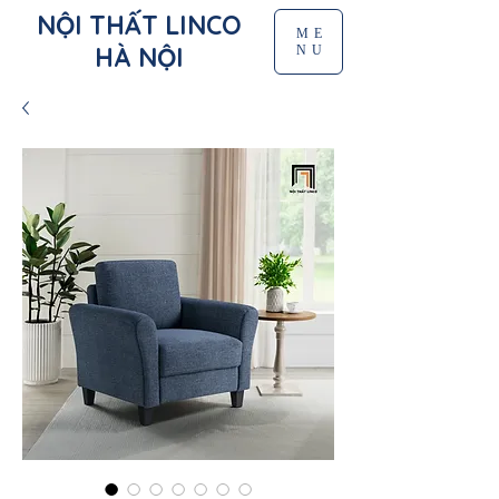
NỘI THẤT LINCO
ME
HÀ NỘI
NU