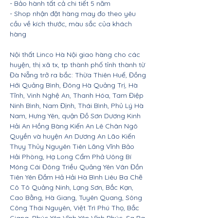
- Bảo hành tất cả chi tiết 5 năm
- Shop nhận đặt hàng may đo theo yêu
cầu về kích thước, màu sắc của khách
hàng
Nội thất Linco Hà Nội giao hàng cho các
huyện, thị xã tx, tp thành phố tỉnh thành từ
Đà Nẵng trở ra bắc: Thừa Thiên Huế, Đồng
Hới Quảng Bình, Đông Hà Quảng Trị, Hà
Tĩnh, Vinh Nghệ An, Thanh Hóa, Tam Điệp
Ninh Bình, Nam Định, Thái Bình, Phủ Lý Hà
Nam, Hưng Yên, quận Đồ Sơn Dương Kinh
Hải An Hồng Bàng Kiến An Lê Chân Ngô
Quyền và huyện An Dương An Lão Kiến
Thụy Thủy Nguyên Tiên Lãng Vĩnh Bảo
Hải Phòng, Hạ Long Cẩm Phả Uông Bí
Móng Cái Đông Triều Quảng Yên Vân Đồn
Tiên Yên Đầm Hả Hải Hà Bình Liêu Ba Chẽ
Cô Tô Quảng Ninh, Lạng Sơn, Bắc Kạn,
Cao Bằng, Hà Giang, Tuyên Quang, Sông
Công Thái Nguyên, Việt Trì Phú Thọ, Bắc