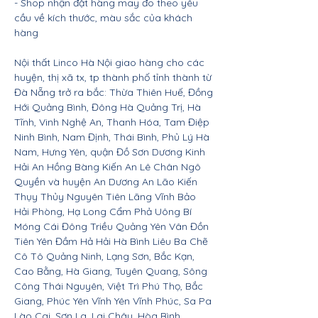
- Shop nhận đặt hàng may đo theo yêu
cầu về kích thước, màu sắc của khách
hàng
Nội thất Linco Hà Nội giao hàng cho các
huyện, thị xã tx, tp thành phố tỉnh thành từ
Đà Nẵng trở ra bắc: Thừa Thiên Huế, Đồng
Hới Quảng Bình, Đông Hà Quảng Trị, Hà
Tĩnh, Vinh Nghệ An, Thanh Hóa, Tam Điệp
Ninh Bình, Nam Định, Thái Bình, Phủ Lý Hà
Nam, Hưng Yên, quận Đồ Sơn Dương Kinh
Hải An Hồng Bàng Kiến An Lê Chân Ngô
Quyền và huyện An Dương An Lão Kiến
Thụy Thủy Nguyên Tiên Lãng Vĩnh Bảo
Hải Phòng, Hạ Long Cẩm Phả Uông Bí
Móng Cái Đông Triều Quảng Yên Vân Đồn
Tiên Yên Đầm Hả Hải Hà Bình Liêu Ba Chẽ
Cô Tô Quảng Ninh, Lạng Sơn, Bắc Kạn,
Cao Bằng, Hà Giang, Tuyên Quang, Sông
Công Thái Nguyên, Việt Trì Phú Thọ, Bắc
Giang, Phúc Yên Vĩnh Yên Vĩnh Phúc, Sa Pa
Lào Cai, Sơn La, Lai Châu, Hòa Bình,