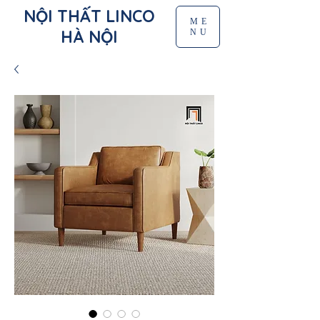
NỘI THẤT LINCO
ME
HÀ NỘI
NU