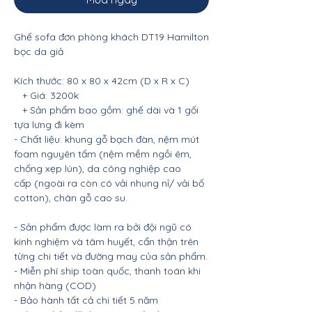
Ghế sofa đơn phòng khách DT19 Hamilton
bọc da giả
Kích thước: 80 x 80 x 42cm (D x R x C)
+ Giá: 3200k
+ Sản phẩm bao gồm: ghế dài và 1 gối
tựa lưng đi kèm
- Chất liệu: khung gỗ bạch đàn, nệm mút
foam nguyên tấm (nệm mềm ngồi êm,
chống xẹp lún), da công nghiệp cao
cấp (ngoài ra còn có vải nhung nỉ/ vải bố
cotton), chân gỗ cao su.
- Sản phẩm được làm ra bởi đội ngũ có
kinh nghiệm và tâm huyết, cẩn thận trên
từng chi tiết và đường may của sản phẩm.
- Miễn phí ship toàn quốc, thanh toán khi
nhận hàng (COD)
- Bảo hành tất cả chi tiết 5 năm