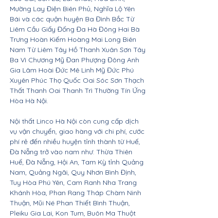
Mường Lay Điện Biên Phủ, Nghĩa Lộ Yên
Bái và các quận huyện Ba Đình Bắc Từ
Liêm Cầu Giấy Đống Đa Hà Đông Hai Bà
Trưng Hoàn Kiếm Hoàng Mai Long Biên
Nam Từ Liêm Tây Hồ Thanh Xuân Sơn Tây
Ba Vì Chương Mỹ Đan Phượng Đông Anh
Gia Lâm Hoài Đức Mê Linh Mỹ Đức Phú
Xuyên Phúc Thọ Quốc Oai Sóc Sơn Thạch
Thất Thanh Oai Thanh Trì Thường Tín Ứng
Hòa Hà Nội.
Nội thất Linco Hà Nội còn cung cấp dịch
vụ vận chuyển, giao hàng với chi phí, cước
phí rẻ đến nhiều huyện tỉnh thành từ Huế,
Đà Nẵng trở vào nam như: Thừa Thiên
Huế, Đà Nẵng, Hội An, Tam Kỳ tỉnh Quảng
Nam, Quảng Ngãi, Quy Nhơn Bình Định,
Tuy Hòa Phú Yên, Cam Ranh Nha Trang
Khánh Hòa, Phan Rang Tháp Chàm Ninh
Thuận, Mũi Né Phan Thiết Bình Thuận,
Pleiku Gia Lai, Kon Tum, Buôn Ma Thuột