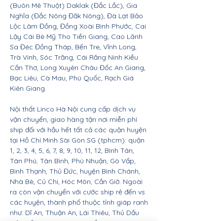
(Buôn Mê Thuột) Daklak (Đắc Lắc), Gia
Nghĩa (Đắc Nông Đăk Nông), Đà Lạt Bảo
Lộc Lâm Đồng, Đồng Xoài Bình Phước, Cai
Lậy Cái Bè Mỹ Tho Tiền Giang, Cao Lãnh
Sa Đéc Đồng Tháp, Bến Tre, Vĩnh Long,
Trà Vinh, Sóc Trăng, Cái Răng Ninh Kiều
Cần Thơ, Long Xuyên Châu Đốc An Giang,
Bạc Liêu, Cà Mau, Phú Quốc, Rạch Giá
Kiên Giang.
Nội thất Linco Hà Nội cung cấp dịch vụ
vận chuyển, giao hàng tận nơi miễn phí
ship đối với hầu hết tất cả các quận huyện
tại Hồ Chí Minh Sài Gòn SG (tphcm): quận
1, 2, 3, 4, 5, 6, 7, 8, 9, 10, 11, 12, Bình Tân,
Tân Phú, Tân Bình, Phú Nhuận, Gò Vấp,
Bình Thạnh, Thủ Đức, huyện Bình Chánh,
Nhà Bè, Củ Chi, Hóc Môn, Cần Giờ. Ngoài
ra còn vận chuyển với cước ship rẻ đến vs
các huyện, thành phố thuộc tỉnh giáp ranh
như: Dĩ An, Thuận An, Lái Thiêu, Thủ Dầu