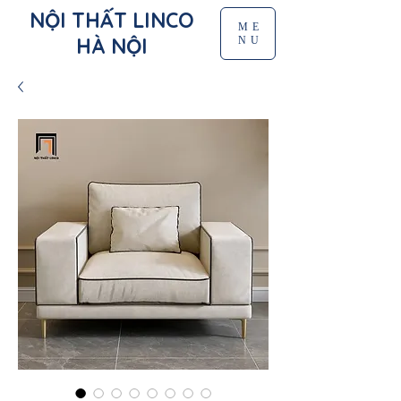
NỘI THẤT LINCO
ME
HÀ NỘI
NU