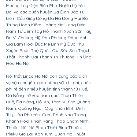
Mường Lay Điện Biên Phủ, Nghĩa Lộ Yên
Bái và các quận huyện Ba Đình Bắc Từ
Liêm Cầu Giấy Đống Đa Hà Đông Hai Bà
Trưng Hoàn Kiếm Hoàng Mai Long Biên
Nam Từ Liêm Tây Hồ Thanh Xuân Sơn Tây
Ba Vì Chương Mỹ Đan Phượng Đông Anh
Gia Lâm Hoài Đức Mê Linh Mỹ Đức Phú
Xuyên Phúc Thọ Quốc Oai Sóc Sơn Thạch
Thất Thanh Oai Thanh Trì Thường Tín Ứng
Hòa Hà Nội.
Nội thất Linco Hà Nội còn cung cấp dịch
vụ vận chuyển, giao hàng với chi phí, cước
phí rẻ đến nhiều huyện tỉnh thành từ Huế,
Đà Nẵng trở vào nam như: Thừa Thiên
Huế, Đà Nẵng, Hội An, Tam Kỳ tỉnh Quảng
Nam, Quảng Ngãi, Quy Nhơn Bình Định,
Tuy Hòa Phú Yên, Cam Ranh Nha Trang
Khánh Hòa, Phan Rang Tháp Chàm Ninh
Thuận, Mũi Né Phan Thiết Bình Thuận,
Pleiku Gia Lai, Kon Tum, Buôn Ma Thuột