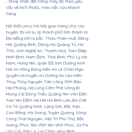
- Shop nhận đặt hàng may đo theo yêu
cầu về kích thước, màu sắc của khách
hàng
Nội thất Linco Hà Nội giao hàng cho các
huyện, thị xã tx, tp thành phố tỉnh thành từ
Đà Nẵng trở ra bắc: Thừa Thiên Huế, Đồng
Hới Quảng Bình, Đông Hà Quảng Trị, Hà
Tĩnh, Vinh Nghệ An, Thanh Hóa, Tam Điệp
Ninh Bình, Nam Định, Thái Bình, Phủ Lý Hà
Nam, Hưng Yên, quận Đồ Sơn Dương Kinh
Hải An Hồng Bàng Kiến An Lê Chân Ngô
Quyền và huyện An Dương An Lão Kiến
Thụy Thủy Nguyên Tiên Lãng Vĩnh Bảo
Hải Phòng, Hạ Long Cẩm Phả Uông Bí
Móng Cái Đông Triều Quảng Yên Vân Đồn
Tiên Yên Đầm Hả Hải Hà Bình Liêu Ba Chẽ
Cô Tô Quảng Ninh, Lạng Sơn, Bắc Kạn,
Cao Bằng, Hà Giang, Tuyên Quang, Sông
Công Thái Nguyên, Việt Trì Phú Thọ, Bắc
Giang, Phúc Yên Vĩnh Yên Vĩnh Phúc, Sa Pa
Lào Cai, Sơn La, Lai Châu, Hòa Bình,