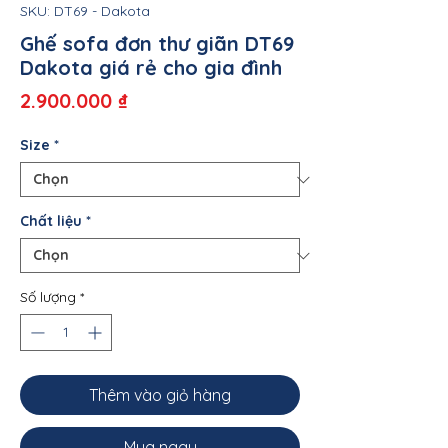
SKU: DT69 - Dakota
Ghế sofa đơn thư giãn DT69
Dakota giá rẻ cho gia đình
Giá
2.900.000 ₫
Size
*
Chất liệu
*
Số lượng
*
Thêm vào giỏ hàng
Mua ngay