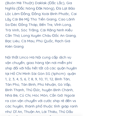
(Buôn Mê Thuột) Daklak (Đắc Lắc), Gia
Nghĩa (Đắc Nông Đăk Nông), Đà Lạt Bảo
Lộc Lâm Đồng, Đồng Xoài Bình Phước, Cai
Lậy Cái Bè Mỹ Tho Tiền Giang, Cao Lãnh
Sa Đéc Đồng Tháp, Bến Tre, Vĩnh Long,
Trà Vinh, Sóc Trăng, Cái Răng Ninh Kiều
Cần Thơ, Long Xuyên Châu Đốc An Giang,
Bạc Liêu, Cà Mau, Phú Quốc, Rạch Giá
Kiên Giang.
Nội thất Linco Hà Nội cung cấp dịch vụ
vận chuyển, giao hàng tận nơi miễn phí
ship đối với hầu hết tất cả các quận huyện
tại Hồ Chí Minh Sài Gòn SG (tphcm): quận
1, 2, 3, 4, 5, 6, 7, 8, 9, 10, 11, 12, Bình Tân,
Tân Phú, Tân Bình, Phú Nhuận, Gò Vấp,
Bình Thạnh, Thủ Đức, huyện Bình Chánh,
Nhà Bè, Củ Chi, Hóc Môn, Cần Giờ. Ngoài
ra còn vận chuyển với cước ship rẻ đến vs
các huyện, thành phố thuộc tỉnh giáp ranh
như: Dĩ An, Thuận An, Lái Thiêu, Thủ Dầu