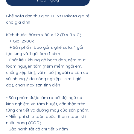
Ghế sofa đơn thư giãn DT69 Dakota giá rẻ
cho gia đình
Kích thước: 90cm x 80 x 42 (D x R x C)
+ Giá: 2900k
+ Sản phẩm bao gồm: ghế sofa, 1 gối
tựa lưng và 1 gối ôm đi kèm
- Chất liệu: khung gỗ bạch đàn, nệm mút
foam nguyên tấm (nệm mềm ngồi êm,
chống xẹp lún), vải nỉ bố (ngoài ra còn có
vải nhung / da công nghiệp - simili giả
da), chân inox sơn tĩnh điện
- Sản phẩm được làm ra bởi đội ngũ có
kinh nghiệm và tâm huyết, cẩn thận trên
từng chi tiết và đường may của sản phẩm.
- Miễn phí ship toàn quốc, thanh toán khi
nhận hàng (COD)
- Bảo hành tất cả chi tiết 5 năm