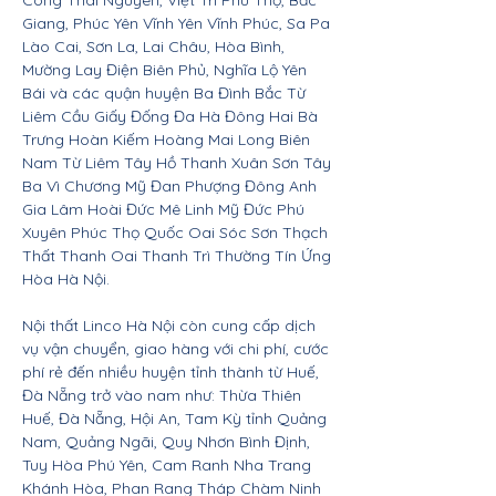
Công Thái Nguyên, Việt Trì Phú Thọ, Bắc
Giang, Phúc Yên Vĩnh Yên Vĩnh Phúc, Sa Pa
Lào Cai, Sơn La, Lai Châu, Hòa Bình,
Mường Lay Điện Biên Phủ, Nghĩa Lộ Yên
Bái và các quận huyện Ba Đình Bắc Từ
Liêm Cầu Giấy Đống Đa Hà Đông Hai Bà
Trưng Hoàn Kiếm Hoàng Mai Long Biên
Nam Từ Liêm Tây Hồ Thanh Xuân Sơn Tây
Ba Vì Chương Mỹ Đan Phượng Đông Anh
Gia Lâm Hoài Đức Mê Linh Mỹ Đức Phú
Xuyên Phúc Thọ Quốc Oai Sóc Sơn Thạch
Thất Thanh Oai Thanh Trì Thường Tín Ứng
Hòa Hà Nội.
Nội thất Linco Hà Nội còn cung cấp dịch
vụ vận chuyển, giao hàng với chi phí, cước
phí rẻ đến nhiều huyện tỉnh thành từ Huế,
Đà Nẵng trở vào nam như: Thừa Thiên
Huế, Đà Nẵng, Hội An, Tam Kỳ tỉnh Quảng
Nam, Quảng Ngãi, Quy Nhơn Bình Định,
Tuy Hòa Phú Yên, Cam Ranh Nha Trang
Khánh Hòa, Phan Rang Tháp Chàm Ninh