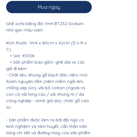
Mua ngay
Ghế sofa băng đôi 1m4 BT232 Godwin
nhỏ gọn màu xám
Kích thước: 1m4 x 80cm x 42cm (D x R x
C)
+ Giá: 4500k
+ Sản phẩm bao gồm: ghế dài vs các
gối đi kèm
- Chất liệu: khung gỗ bạch đàn, nệm mút
foam nguyên tấm (nệm mềm ngồi êm,
chống xẹp lún), vải bố cotton (ngoài ra
còn có vải lông cừu / vải nhung nỉ / da
công nghiệp - simili giả da), chân gỗ cao
su.
- Sản phẩm được làm ra bởi đội ngũ có
kinh nghiệm và tâm huyết, cẩn thận trên
từng chi tiết và đường may của sản phẩm.