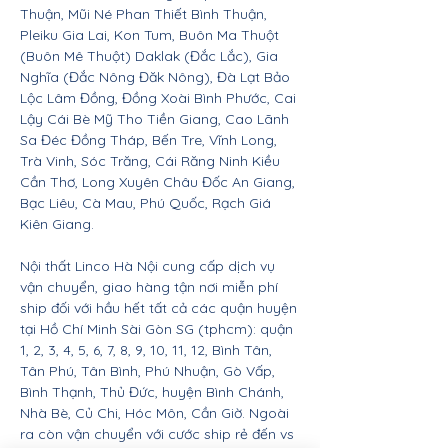
Thuận, Mũi Né Phan Thiết Bình Thuận,
Pleiku Gia Lai, Kon Tum, Buôn Ma Thuột
(Buôn Mê Thuột) Daklak (Đắc Lắc), Gia
Nghĩa (Đắc Nông Đăk Nông), Đà Lạt Bảo
Lộc Lâm Đồng, Đồng Xoài Bình Phước, Cai
Lậy Cái Bè Mỹ Tho Tiền Giang, Cao Lãnh
Sa Đéc Đồng Tháp, Bến Tre, Vĩnh Long,
Trà Vinh, Sóc Trăng, Cái Răng Ninh Kiều
Cần Thơ, Long Xuyên Châu Đốc An Giang,
Bạc Liêu, Cà Mau, Phú Quốc, Rạch Giá
Kiên Giang.
Nội thất Linco Hà Nội cung cấp dịch vụ
vận chuyển, giao hàng tận nơi miễn phí
ship đối với hầu hết tất cả các quận huyện
tại Hồ Chí Minh Sài Gòn SG (tphcm): quận
1, 2, 3, 4, 5, 6, 7, 8, 9, 10, 11, 12, Bình Tân,
Tân Phú, Tân Bình, Phú Nhuận, Gò Vấp,
Bình Thạnh, Thủ Đức, huyện Bình Chánh,
Nhà Bè, Củ Chi, Hóc Môn, Cần Giờ. Ngoài
ra còn vận chuyển với cước ship rẻ đến vs