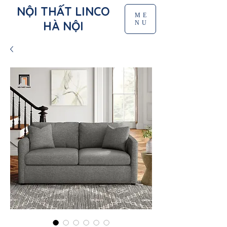
NỘI THẤT LINCO
ME
HÀ NỘI
NU