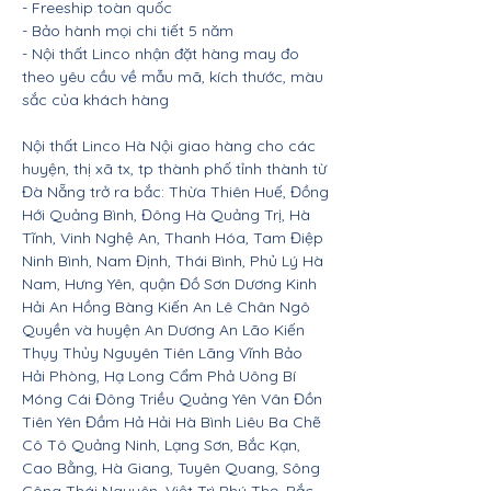
- Freeship toàn quốc
- Bảo hành mọi chi tiết 5 năm
- Nội thất Linco nhận đặt hàng may đo
theo yêu cầu về mẫu mã, kích thước, màu
sắc của khách hàng
Nội thất Linco Hà Nội giao hàng cho các
huyện, thị xã tx, tp thành phố tỉnh thành từ
Đà Nẵng trở ra bắc: Thừa Thiên Huế, Đồng
Hới Quảng Bình, Đông Hà Quảng Trị, Hà
Tĩnh, Vinh Nghệ An, Thanh Hóa, Tam Điệp
Ninh Bình, Nam Định, Thái Bình, Phủ Lý Hà
Nam, Hưng Yên, quận Đồ Sơn Dương Kinh
Hải An Hồng Bàng Kiến An Lê Chân Ngô
Quyền và huyện An Dương An Lão Kiến
Thụy Thủy Nguyên Tiên Lãng Vĩnh Bảo
Hải Phòng, Hạ Long Cẩm Phả Uông Bí
Móng Cái Đông Triều Quảng Yên Vân Đồn
Tiên Yên Đầm Hả Hải Hà Bình Liêu Ba Chẽ
Cô Tô Quảng Ninh, Lạng Sơn, Bắc Kạn,
Cao Bằng, Hà Giang, Tuyên Quang, Sông