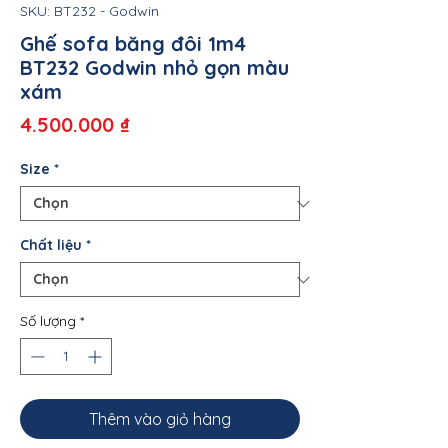
SKU: BT232 - Godwin
Ghế sofa băng đôi 1m4
BT232 Godwin nhỏ gọn màu
xám
Giá
4.500.000 ₫
Size
*
Chất liệu
*
Số lượng
*
Thêm vào giỏ hàng