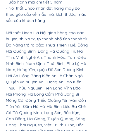
- Bảo hành mọi chi tiết 5 năm
- Nội thất Linco nhận đặt hàng may đo
theo yêu cầu về mẫu mã, kích thước, màu
sắc của khách hàng
Nội thất Linco Hà Nội giao hàng cho các
huyện, thị xã tx, tp thành phố tỉnh thành từ
Đà Nẵng trở ra bắc: Thừa Thiên Huế, Đồng
Hới Quảng Bình, Đông Hà Quảng Trị, Hà
Tĩnh, Vinh Nghệ An, Thanh Hóa, Tam Điệp
Ninh Bình, Nam Định, Thái Bình, Phủ Lý Hà
Nam, Hưng Yên, quận Đồ Sơn Dương Kinh
Hải An Hồng Bàng Kiến An Lê Chân Ngô
Quyền và huyện An Dương An Lão Kiến
Thụy Thủy Nguyên Tiên Lãng Vĩnh Bảo
Hải Phòng, Hạ Long Cẩm Phả Uông Bí
Móng Cái Đông Triều Quảng Yên Vân Đồn
Tiên Yên Đầm Hả Hải Hà Bình Liêu Ba Chẽ
Cô Tô Quảng Ninh, Lạng Sơn, Bắc Kạn,
Cao Bằng, Hà Giang, Tuyên Quang, Sông
Công Thái Nguyên, Việt Trì Phú Thọ, Bắc