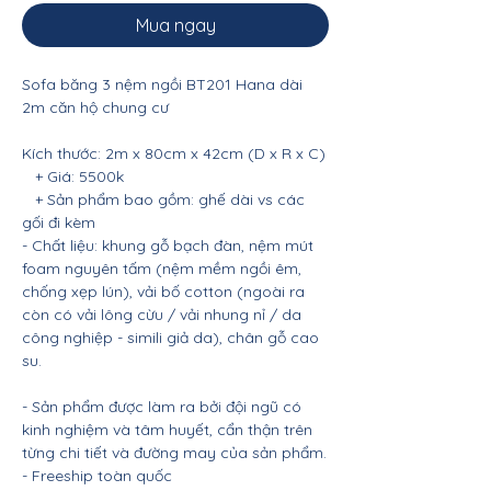
Mua ngay
Sofa băng 3 nệm ngồi BT201 Hana dài
2m căn hộ chung cư
Kích thước: 2m x 80cm x 42cm (D x R x C)
+ Giá: 5500k
+ Sản phẩm bao gồm: ghế dài vs các
gối đi kèm
- Chất liệu: khung gỗ bạch đàn, nệm mút
foam nguyên tấm (nệm mềm ngồi êm,
chống xẹp lún), vải bố cotton (ngoài ra
còn có vải lông cừu / vải nhung nỉ / da
công nghiệp - simili giả da), chân gỗ cao
su.
- Sản phẩm được làm ra bởi đội ngũ có
kinh nghiệm và tâm huyết, cẩn thận trên
từng chi tiết và đường may của sản phẩm.
- Freeship toàn quốc