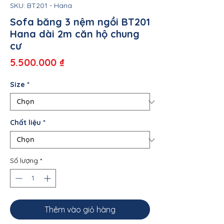
SKU: BT201 - Hana
Sofa băng 3 nệm ngồi BT201
Hana dài 2m căn hộ chung
cư
Giá
5.500.000 ₫
Size
*
Chất liệu
*
Số lượng
*
Thêm vào giỏ hàng