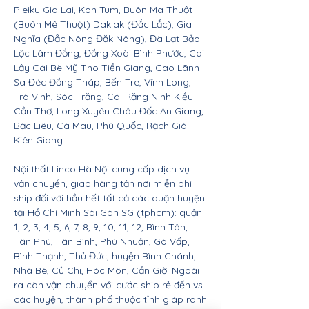
Pleiku Gia Lai, Kon Tum, Buôn Ma Thuột
(Buôn Mê Thuột) Daklak (Đắc Lắc), Gia
Nghĩa (Đắc Nông Đăk Nông), Đà Lạt Bảo
Lộc Lâm Đồng, Đồng Xoài Bình Phước, Cai
Lậy Cái Bè Mỹ Tho Tiền Giang, Cao Lãnh
Sa Đéc Đồng Tháp, Bến Tre, Vĩnh Long,
Trà Vinh, Sóc Trăng, Cái Răng Ninh Kiều
Cần Thơ, Long Xuyên Châu Đốc An Giang,
Bạc Liêu, Cà Mau, Phú Quốc, Rạch Giá
Kiên Giang.
Nội thất Linco Hà Nội cung cấp dịch vụ
vận chuyển, giao hàng tận nơi miễn phí
ship đối với hầu hết tất cả các quận huyện
tại Hồ Chí Minh Sài Gòn SG (tphcm): quận
1, 2, 3, 4, 5, 6, 7, 8, 9, 10, 11, 12, Bình Tân,
Tân Phú, Tân Bình, Phú Nhuận, Gò Vấp,
Bình Thạnh, Thủ Đức, huyện Bình Chánh,
Nhà Bè, Củ Chi, Hóc Môn, Cần Giờ. Ngoài
ra còn vận chuyển với cước ship rẻ đến vs
các huyện, thành phố thuộc tỉnh giáp ranh