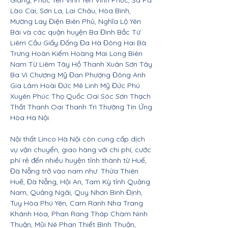
Giang, Phúc Yên Vĩnh Yên Vĩnh Phúc, Sa Pa
Lào Cai, Sơn La, Lai Châu, Hòa Bình,
Mường Lay Điện Biên Phủ, Nghĩa Lộ Yên
Bái và các quận huyện Ba Đình Bắc Từ
Liêm Cầu Giấy Đống Đa Hà Đông Hai Bà
Trưng Hoàn Kiếm Hoàng Mai Long Biên
Nam Từ Liêm Tây Hồ Thanh Xuân Sơn Tây
Ba Vì Chương Mỹ Đan Phượng Đông Anh
Gia Lâm Hoài Đức Mê Linh Mỹ Đức Phú
Xuyên Phúc Thọ Quốc Oai Sóc Sơn Thạch
Thất Thanh Oai Thanh Trì Thường Tín Ứng
Hòa Hà Nội.
Nội thất Linco Hà Nội còn cung cấp dịch
vụ vận chuyển, giao hàng với chi phí, cước
phí rẻ đến nhiều huyện tỉnh thành từ Huế,
Đà Nẵng trở vào nam như: Thừa Thiên
Huế, Đà Nẵng, Hội An, Tam Kỳ tỉnh Quảng
Nam, Quảng Ngãi, Quy Nhơn Bình Định,
Tuy Hòa Phú Yên, Cam Ranh Nha Trang
Khánh Hòa, Phan Rang Tháp Chàm Ninh
Thuận, Mũi Né Phan Thiết Bình Thuận,