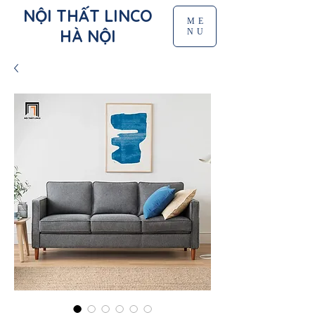
NỘI THẤT LINCO
ME
HÀ NỘI
NU