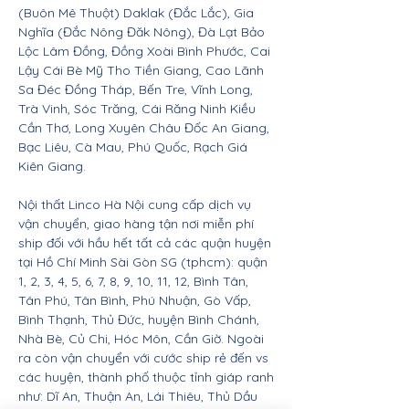
(Buôn Mê Thuột) Daklak (Đắc Lắc), Gia
Nghĩa (Đắc Nông Đăk Nông), Đà Lạt Bảo
Lộc Lâm Đồng, Đồng Xoài Bình Phước, Cai
Lậy Cái Bè Mỹ Tho Tiền Giang, Cao Lãnh
Sa Đéc Đồng Tháp, Bến Tre, Vĩnh Long,
Trà Vinh, Sóc Trăng, Cái Răng Ninh Kiều
Cần Thơ, Long Xuyên Châu Đốc An Giang,
Bạc Liêu, Cà Mau, Phú Quốc, Rạch Giá
Kiên Giang.
Nội thất Linco Hà Nội cung cấp dịch vụ
vận chuyển, giao hàng tận nơi miễn phí
ship đối với hầu hết tất cả các quận huyện
tại Hồ Chí Minh Sài Gòn SG (tphcm): quận
1, 2, 3, 4, 5, 6, 7, 8, 9, 10, 11, 12, Bình Tân,
Tân Phú, Tân Bình, Phú Nhuận, Gò Vấp,
Bình Thạnh, Thủ Đức, huyện Bình Chánh,
Nhà Bè, Củ Chi, Hóc Môn, Cần Giờ. Ngoài
ra còn vận chuyển với cước ship rẻ đến vs
các huyện, thành phố thuộc tỉnh giáp ranh
như: Dĩ An, Thuận An, Lái Thiêu, Thủ Dầu