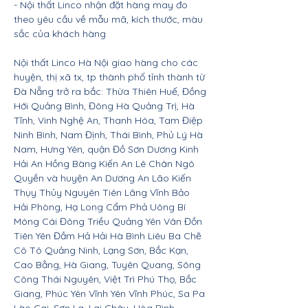
- Nội thất Linco nhận đặt hàng may đo
theo yêu cầu về mẫu mã, kích thước, màu
sắc của khách hàng
Nội thất Linco Hà Nội giao hàng cho các
huyện, thị xã tx, tp thành phố tỉnh thành từ
Đà Nẵng trở ra bắc: Thừa Thiên Huế, Đồng
Hới Quảng Bình, Đông Hà Quảng Trị, Hà
Tĩnh, Vinh Nghệ An, Thanh Hóa, Tam Điệp
Ninh Bình, Nam Định, Thái Bình, Phủ Lý Hà
Nam, Hưng Yên, quận Đồ Sơn Dương Kinh
Hải An Hồng Bàng Kiến An Lê Chân Ngô
Quyền và huyện An Dương An Lão Kiến
Thụy Thủy Nguyên Tiên Lãng Vĩnh Bảo
Hải Phòng, Hạ Long Cẩm Phả Uông Bí
Móng Cái Đông Triều Quảng Yên Vân Đồn
Tiên Yên Đầm Hả Hải Hà Bình Liêu Ba Chẽ
Cô Tô Quảng Ninh, Lạng Sơn, Bắc Kạn,
Cao Bằng, Hà Giang, Tuyên Quang, Sông
Công Thái Nguyên, Việt Trì Phú Thọ, Bắc
Giang, Phúc Yên Vĩnh Yên Vĩnh Phúc, Sa Pa