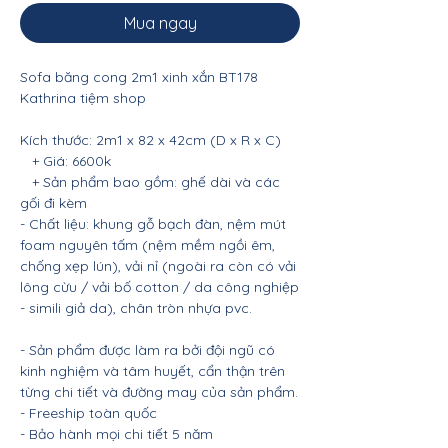
Mua ngay
Sofa băng cong 2m1 xinh xắn BT178
Kathrina tiệm shop
Kích thước: 2m1 x 82 x 42cm (D x R x C)
+ Giá: 6600k
+ Sản phẩm bao gồm: ghế dài và các
gối đi kèm
- Chất liệu: khung gỗ bạch đàn, nệm mút
foam nguyên tấm (nệm mềm ngồi êm,
chống xẹp lún), vải nỉ (ngoài ra còn có vải
lông cừu / vải bố cotton / da công nghiệp
- simili giả da), chân tròn nhựa pvc.
- Sản phẩm được làm ra bởi đội ngũ có
kinh nghiệm và tâm huyết, cẩn thận trên
từng chi tiết và đường may của sản phẩm.
- Freeship toàn quốc
- Bảo hành mọi chi tiết 5 năm