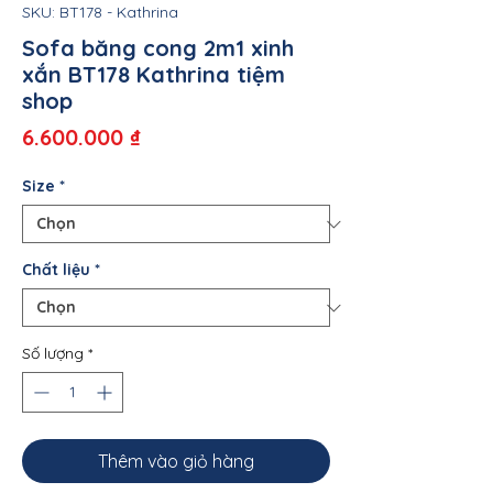
SKU: BT178 - Kathrina
Sofa băng cong 2m1 xinh
xắn BT178 Kathrina tiệm
shop
Giá
6.600.000 ₫
Size
*
Chất liệu
*
Số lượng
*
Thêm vào giỏ hàng