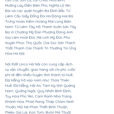
Lào Cai, Sơn La, Lai Châu, Hòa Bình,
Mường Lay Điện Biên Phủ, Nghĩa Lộ Yên
Bái và các quận huyện Ba Đình Bắc Từ
Liêm Cầu Giấy Đống Đa Hà Đông Hai Bà
Trưng Hoàn Kiếm Hoàng Mai Long Biên
Nam Từ Liêm Tây Hồ Thanh Xuân Sơn Tây
Ba Vì Chương Mỹ Đan Phượng Đông Anh
Gia Lâm Hoài Đức Mê Linh Mỹ Đức Phú
Xuyên Phúc Thọ Quốc Oai Sóc Sơn Thạch
Thất Thanh Oai Thanh Trì Thường Tín Ứng
Hòa Hà Nội.
Nội thất Linco Hà Nội còn cung cấp dịch
vụ vận chuyển, giao hàng với chi phí, cước
phí rẻ đến nhiều huyện tỉnh thành từ Huế,
Đà Nẵng trở vào nam như: Thừa Thiên
Huế, Đà Nẵng, Hội An, Tam Kỳ tỉnh Quảng
Nam, Quảng Ngãi, Quy Nhơn Bình Định,
Tuy Hòa Phú Yên, Cam Ranh Nha Trang
Khánh Hòa, Phan Rang Tháp Chàm Ninh
Thuận, Mũi Né Phan Thiết Bình Thuận,
Pleiku Gia Lai, Kon Tum, Buôn Ma Thuột