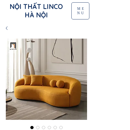
NỘI THẤT LINCO
ME
HÀ NỘI
NU