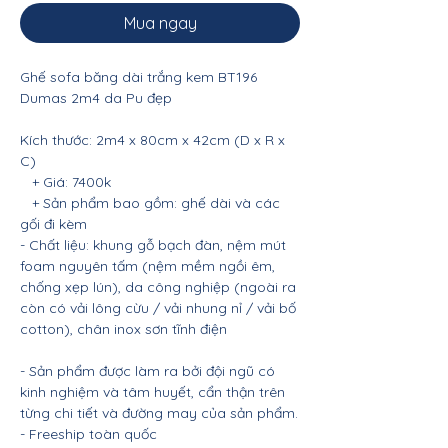
Mua ngay
Ghế sofa băng dài trắng kem BT196
Dumas 2m4 da Pu đẹp
Kích thước: 2m4 x 80cm x 42cm (D x R x
C)
+ Giá: 7400k
+ Sản phẩm bao gồm: ghế dài và các
gối đi kèm
- Chất liệu: khung gỗ bạch đàn, nệm mút
foam nguyên tấm (nệm mềm ngồi êm,
chống xẹp lún), da công nghiệp (ngoài ra
còn có vải lông cừu / vải nhung nỉ / vải bố
cotton), chân inox sơn tĩnh điện
- Sản phẩm được làm ra bởi đội ngũ có
kinh nghiệm và tâm huyết, cẩn thận trên
từng chi tiết và đường may của sản phẩm.
- Freeship toàn quốc