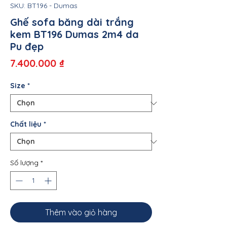
SKU: BT196 - Dumas
Ghế sofa băng dài trắng
kem BT196 Dumas 2m4 da
Pu đẹp
Giá
7.400.000 ₫
Size
*
Chất liệu
*
Số lượng
*
Thêm vào giỏ hàng