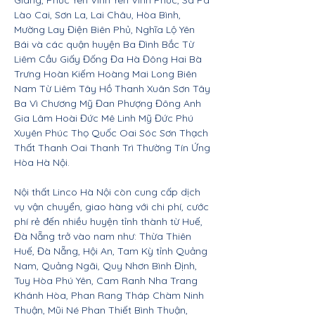
Giang, Phúc Yên Vĩnh Yên Vĩnh Phúc, Sa Pa
Lào Cai, Sơn La, Lai Châu, Hòa Bình,
Mường Lay Điện Biên Phủ, Nghĩa Lộ Yên
Bái và các quận huyện Ba Đình Bắc Từ
Liêm Cầu Giấy Đống Đa Hà Đông Hai Bà
Trưng Hoàn Kiếm Hoàng Mai Long Biên
Nam Từ Liêm Tây Hồ Thanh Xuân Sơn Tây
Ba Vì Chương Mỹ Đan Phượng Đông Anh
Gia Lâm Hoài Đức Mê Linh Mỹ Đức Phú
Xuyên Phúc Thọ Quốc Oai Sóc Sơn Thạch
Thất Thanh Oai Thanh Trì Thường Tín Ứng
Hòa Hà Nội.
Nội thất Linco Hà Nội còn cung cấp dịch
vụ vận chuyển, giao hàng với chi phí, cước
phí rẻ đến nhiều huyện tỉnh thành từ Huế,
Đà Nẵng trở vào nam như: Thừa Thiên
Huế, Đà Nẵng, Hội An, Tam Kỳ tỉnh Quảng
Nam, Quảng Ngãi, Quy Nhơn Bình Định,
Tuy Hòa Phú Yên, Cam Ranh Nha Trang
Khánh Hòa, Phan Rang Tháp Chàm Ninh
Thuận, Mũi Né Phan Thiết Bình Thuận,