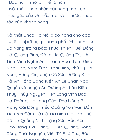
- Bảo hành mọi chi tiết 5 năm
- Nội thất Linco nhận đặt hàng may đo
theo yêu cầu về mẫu mã, kích thước, màu
sắc của khách hàng
Nội thất Linco Hà Nội giao hàng cho các
huyện, thị xã tx, tp thành phố tỉnh thành từ
Đà Nẵng trở ra bắc: Thừa Thiên Huế, Đồng
Hới Quảng Bình, Đông Hà Quảng Trị, Hà
Tĩnh, Vinh Nghệ An, Thanh Hóa, Tam Điệp
Ninh Bình, Nam Định, Thái Bình, Phủ Lý Hà
Nam, Hưng Yên, quận Đồ Sơn Dương Kinh
Hải An Hồng Bàng Kiến An Lê Chân Ngô
Quyền và huyện An Dương An Lão Kiến
Thụy Thủy Nguyên Tiên Lãng Vĩnh Bảo
Hải Phòng, Hạ Long Cẩm Phả Uông Bí
Móng Cái Đông Triều Quảng Yên Vân Đồn
Tiên Yên Đầm Hả Hải Hà Bình Liêu Ba Chẽ
Cô Tô Quảng Ninh, Lạng Sơn, Bắc Kạn,
Cao Bằng, Hà Giang, Tuyên Quang, Sông
Công Thái Nguyên, Việt Trì Phú Thọ, Bắc