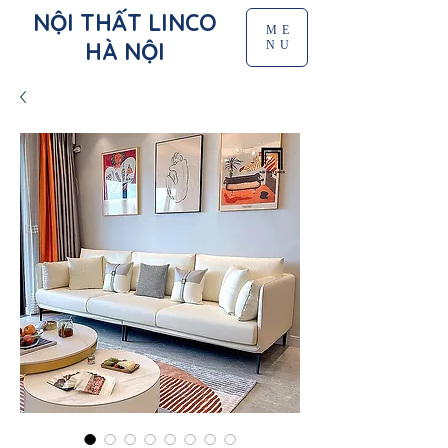
NỘI THẤT LINCO
ME
HÀ NỘI
NU