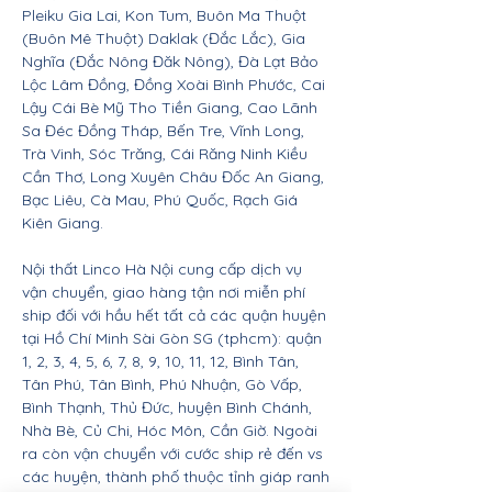
Pleiku Gia Lai, Kon Tum, Buôn Ma Thuột
(Buôn Mê Thuột) Daklak (Đắc Lắc), Gia
Nghĩa (Đắc Nông Đăk Nông), Đà Lạt Bảo
Lộc Lâm Đồng, Đồng Xoài Bình Phước, Cai
Lậy Cái Bè Mỹ Tho Tiền Giang, Cao Lãnh
Sa Đéc Đồng Tháp, Bến Tre, Vĩnh Long,
Trà Vinh, Sóc Trăng, Cái Răng Ninh Kiều
Cần Thơ, Long Xuyên Châu Đốc An Giang,
Bạc Liêu, Cà Mau, Phú Quốc, Rạch Giá
Kiên Giang.
Nội thất Linco Hà Nội cung cấp dịch vụ
vận chuyển, giao hàng tận nơi miễn phí
ship đối với hầu hết tất cả các quận huyện
tại Hồ Chí Minh Sài Gòn SG (tphcm): quận
1, 2, 3, 4, 5, 6, 7, 8, 9, 10, 11, 12, Bình Tân,
Tân Phú, Tân Bình, Phú Nhuận, Gò Vấp,
Bình Thạnh, Thủ Đức, huyện Bình Chánh,
Nhà Bè, Củ Chi, Hóc Môn, Cần Giờ. Ngoài
ra còn vận chuyển với cước ship rẻ đến vs
các huyện, thành phố thuộc tỉnh giáp ranh