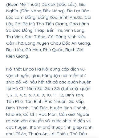
(Buôn Mê Thuột) Daklak (Đắc Lắc), Gia
Nghĩa (Đắc Nông Đăk Nông), Đà Lạt Bảo
Lộc Lâm Đồng, Đồng Xoài Bình Phước, Cai
Lậy Cái Bè Mỹ Tho Tiền Giang, Cao Lãnh
Sa Đéc Đồng Tháp, Bến Tre, Vĩnh Long,
Trà Vinh, Sóc Trăng, Cái Răng Ninh Kiều
Cần Thơ, Long Xuyên Châu Đốc An Giang,
Bạc Liêu, Cà Mau, Phú Quốc, Rạch Giá
Kiên Giang.
Nội thất Linco Hà Nội cung cấp dịch vụ
vận chuyển, giao hàng tận nơi miễn phí
ship đối với hầu hết tất cả các quận huyện
tại Hồ Chí Minh Sài Gòn SG (tphcm): quận
1, 2, 3, 4, 5, 6, 7, 8, 9, 10, 11, 12, Bình Tân,
Tân Phú, Tân Bình, Phú Nhuận, Gò Vấp,
Bình Thạnh, Thủ Đức, huyện Bình Chánh,
Nhà Bè, Củ Chi, Hóc Môn, Cần Giờ. Ngoài
ra còn vận chuyển với cước ship rẻ đến vs
các huyện, thành phố thuộc tỉnh giáp ranh
như: Dĩ An, Thuận An, Lái Thiêu, Thủ Dầu