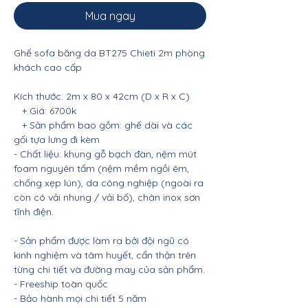
Mua ngay
Ghế sofa băng da BT275 Chieti 2m phòng
khách cao cấp
Kích thước: 2m x 80 x 42cm (D x R x C)
+ Giá: 6700k
+ Sản phẩm bao gồm: ghế dài và các
gối tựa lưng đi kèm
- Chất liệu: khung gỗ bạch đàn, nệm mút
foam nguyên tấm (nệm mềm ngồi êm,
chống xẹp lún), da công nghiệp (ngoài ra
còn có vải nhung / vải bố), chân inox sơn
tĩnh điện.
- Sản phẩm được làm ra bởi đội ngũ có
kinh nghiệm và tâm huyết, cẩn thận trên
từng chi tiết và đường may của sản phẩm.
- Freeship toàn quốc
- Bảo hành mọi chi tiết 5 năm