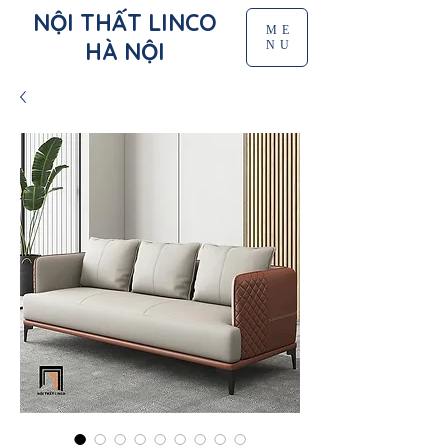
NỘI THẤT LINCO
ME
HÀ NỘI
NU