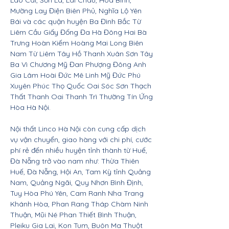
Lào Cai, Sơn La, Lai Châu, Hòa Bình,
Mường Lay Điện Biên Phủ, Nghĩa Lộ Yên
Bái và các quận huyện Ba Đình Bắc Từ
Liêm Cầu Giấy Đống Đa Hà Đông Hai Bà
Trưng Hoàn Kiếm Hoàng Mai Long Biên
Nam Từ Liêm Tây Hồ Thanh Xuân Sơn Tây
Ba Vì Chương Mỹ Đan Phượng Đông Anh
Gia Lâm Hoài Đức Mê Linh Mỹ Đức Phú
Xuyên Phúc Thọ Quốc Oai Sóc Sơn Thạch
Thất Thanh Oai Thanh Trì Thường Tín Ứng
Hòa Hà Nội.
Nội thất Linco Hà Nội còn cung cấp dịch
vụ vận chuyển, giao hàng với chi phí, cước
phí rẻ đến nhiều huyện tỉnh thành từ Huế,
Đà Nẵng trở vào nam như: Thừa Thiên
Huế, Đà Nẵng, Hội An, Tam Kỳ tỉnh Quảng
Nam, Quảng Ngãi, Quy Nhơn Bình Định,
Tuy Hòa Phú Yên, Cam Ranh Nha Trang
Khánh Hòa, Phan Rang Tháp Chàm Ninh
Thuận, Mũi Né Phan Thiết Bình Thuận,
Pleiku Gia Lai, Kon Tum, Buôn Ma Thuột