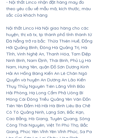
- Nội thất Linco nhận đặt hàng may đo
theo yêu cầu về mẫu mã, kích thước, màu
sắc của khách hàng
Nội thất Linco Hà Nội giao hàng cho các
huyện, thị xã tx, tp thành phố tỉnh thành từ
Đà Nẵng trở ra bắc: Thừa Thiên Huế, Đồng
Hới Quảng Bình, Đông Hà Quảng Trị, Hà
Tĩnh, Vinh Nghệ An, Thanh Hóa, Tam Điệp
Ninh Bình, Nam Định, Thái Bình, Phủ Lý Hà
Nam, Hưng Yên, quận Đồ Sơn Dương Kinh
Hải An Hồng Bàng Kiến An Lê Chân Ngô
Quyền và huyện An Dương An Lão Kiến
Thụy Thủy Nguyên Tiên Lãng Vĩnh Bảo
Hải Phòng, Hạ Long Cẩm Phả Uông Bí
Móng Cái Đông Triều Quảng Yên Vân Đồn
Tiên Yên Đầm Hả Hải Hà Bình Liêu Ba Chẽ
Cô Tô Quảng Ninh, Lạng Sơn, Bắc Kạn,
Cao Bằng, Hà Giang, Tuyên Quang, Sông
Công Thái Nguyên, Việt Trì Phú Thọ, Bắc
Giang, Phúc Yên Vĩnh Yên Vĩnh Phúc, Sa Pa