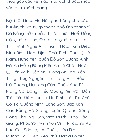
theo yêu cầu về mẫu mã, kích thước, màu
sắc của khách hàng
Nội thất Linco Hà Nội giao hàng cho các
huyện, thị xã tx, tp thành phố tỉnh thành từ
Đà Nẵng trở ra bắc: Thừa Thiên Huế, Đồng
Hới Quảng Bình, Đông Hà Quảng Trị, Hà
Tĩnh, Vinh Nghệ An, Thanh Hóa, Tam Điệp
Ninh Bình, Nam Định, Thái Bình, Phủ Lý Hà
Nam, Hưng Yên, quận Đồ Sơn Dương Kinh
Hải An Hồng Bàng Kiến An Lê Chân Ngô
Quyền và huyện An Dương An Lão Kiến
Thụy Thủy Nguyên Tiên Lãng Vĩnh Bảo
Hải Phòng, Hạ Long Cẩm Phả Uông Bí
Móng Cái Đông Triều Quảng Yên Vân Đồn
Tiên Yên Đầm Hả Hải Hà Bình Liêu Ba Chẽ
Cô Tô Quảng Ninh, Lạng Sơn, Bắc Kạn,
Cao Bằng, Hà Giang, Tuyên Quang, Sông
Công Thái Nguyên, Việt Trì Phú Thọ, Bắc
Giang, Phúc Yên Vĩnh Yên Vĩnh Phúc, Sa Pa
Lào Cai, Sơn La, Lai Châu, Hòa Bình,
Mường Lay Điện Biên Phủ, Nghĩa Lộ Yên