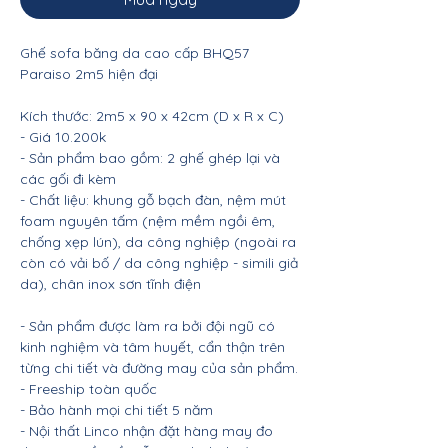
Ghế sofa băng da cao cấp BHQ57
Paraiso 2m5 hiện đại
Kích thước: 2m5 x 90 x 42cm (D x R x C)
- Giá 10.200k
- Sản phẩm bao gồm: 2 ghế ghép lại và
các gối đi kèm
- Chất liệu: khung gỗ bạch đàn, nệm mút
foam nguyên tấm (nệm mềm ngồi êm,
chống xẹp lún), da công nghiệp (ngoài ra
còn có vải bố / da công nghiệp - simili giả
da), chân inox sơn tĩnh điện
- Sản phẩm được làm ra bởi đội ngũ có
kinh nghiệm và tâm huyết, cẩn thận trên
từng chi tiết và đường may của sản phẩm.
- Freeship toàn quốc
- Bảo hành mọi chi tiết 5 năm
- Nội thất Linco nhận đặt hàng may đo