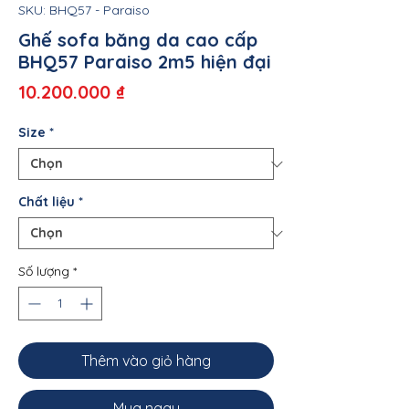
SKU: BHQ57 - Paraiso
Ghế sofa băng da cao cấp
BHQ57 Paraiso 2m5 hiện đại
Giá
10.200.000 ₫
Size
*
Chất liệu
*
Số lượng
*
Thêm vào giỏ hàng
Mua ngay