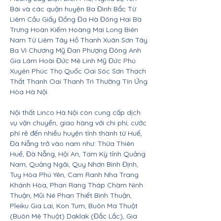
Bái và các quận huyện Ba Đình Bắc Từ
Liêm Cầu Giấy Đống Đa Hà Đông Hai Bà
Trưng Hoàn Kiếm Hoàng Mai Long Biên
Nam Từ Liêm Tây Hồ Thanh Xuân Sơn Tây
Ba Vì Chương Mỹ Đan Phượng Đông Anh
Gia Lâm Hoài Đức Mê Linh Mỹ Đức Phú
Xuyên Phúc Thọ Quốc Oai Sóc Sơn Thạch
Thất Thanh Oai Thanh Trì Thường Tín Ứng
Hòa Hà Nội.
Nội thất Linco Hà Nội còn cung cấp dịch
vụ vận chuyển, giao hàng với chi phí, cước
phí rẻ đến nhiều huyện tỉnh thành từ Huế,
Đà Nẵng trở vào nam như: Thừa Thiên
Huế, Đà Nẵng, Hội An, Tam Kỳ tỉnh Quảng
Nam, Quảng Ngãi, Quy Nhơn Bình Định,
Tuy Hòa Phú Yên, Cam Ranh Nha Trang
Khánh Hòa, Phan Rang Tháp Chàm Ninh
Thuận, Mũi Né Phan Thiết Bình Thuận,
Pleiku Gia Lai, Kon Tum, Buôn Ma Thuột
(Buôn Mê Thuột) Daklak (Đắc Lắc), Gia