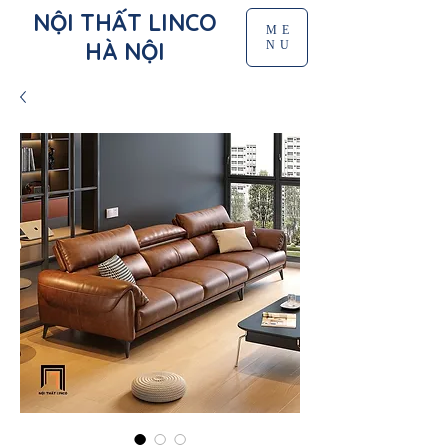
NỘI THẤT LINCO
ME
HÀ NỘI
NU