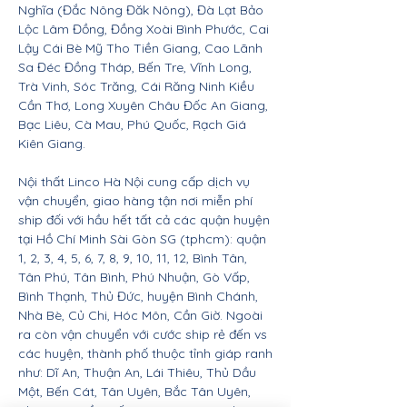
Nghĩa (Đắc Nông Đăk Nông), Đà Lạt Bảo
Lộc Lâm Đồng, Đồng Xoài Bình Phước, Cai
Lậy Cái Bè Mỹ Tho Tiền Giang, Cao Lãnh
Sa Đéc Đồng Tháp, Bến Tre, Vĩnh Long,
Trà Vinh, Sóc Trăng, Cái Răng Ninh Kiều
Cần Thơ, Long Xuyên Châu Đốc An Giang,
Bạc Liêu, Cà Mau, Phú Quốc, Rạch Giá
Kiên Giang.
Nội thất Linco Hà Nội cung cấp dịch vụ
vận chuyển, giao hàng tận nơi miễn phí
ship đối với hầu hết tất cả các quận huyện
tại Hồ Chí Minh Sài Gòn SG (tphcm): quận
1, 2, 3, 4, 5, 6, 7, 8, 9, 10, 11, 12, Bình Tân,
Tân Phú, Tân Bình, Phú Nhuận, Gò Vấp,
Bình Thạnh, Thủ Đức, huyện Bình Chánh,
Nhà Bè, Củ Chi, Hóc Môn, Cần Giờ. Ngoài
ra còn vận chuyển với cước ship rẻ đến vs
các huyện, thành phố thuộc tỉnh giáp ranh
như: Dĩ An, Thuận An, Lái Thiêu, Thủ Dầu
Một, Bến Cát, Tân Uyên, Bắc Tân Uyên,